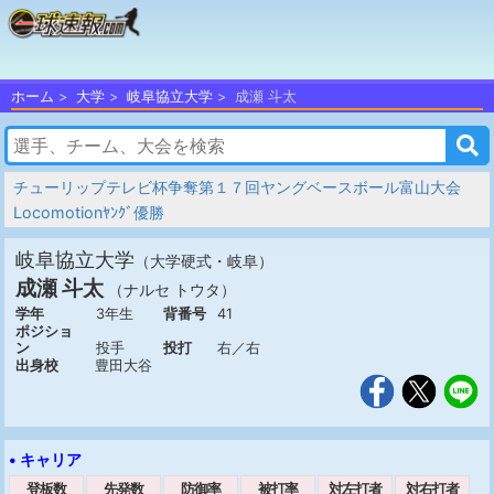
ホーム
大学
岐阜協立大学
成瀬 斗太
チューリップテレビ杯争奪第１７回ヤングベースボール富山大会
Locomotionﾔﾝｸﾞ優勝
岐阜協立大学
（大学硬式・岐阜）
成瀬 斗太
（ナルセ トウタ）
学年
3年生
背番号
41
ポジショ
ン
投手
投打
右／右
出身校
豊田大谷
• キャリア
登板数
先発数
防御率
被打率
対左打者
対右打者