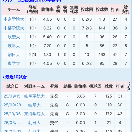
登板
完
完
無四
被
チーム
防御率
投球回
投球数
打者
(先発)
投
封
死球
安打
中京学院大
1(1)
4.05
0
0
0
6 2/3
113
27
4
中部学院大
1(1)
8.22
0
0
0
7 2/3
144
36
9
岐聖大
1(1)
5.40
0
0
0
5
96
26
7
岐阜大
1(1)
7.20
0
0
0
5
86
22
5
朝日大
2(1)
1.80
1
0
0
10
163
42
7
東学大
1(1)
4.05
0
0
0
6 2/3
95
28
7
• 最近10試合
試合日
対戦チーム
登板
結果
防御率
投球回
球数
打者
安
25/09/15
岐阜聖徳大
先発
-
3.86
7
125
31
5
25/09/28
岐阜大
先発
○
0.00
9
119
30
1
25/10/06
東海学院大
先発
○
3.00
9
172
43
9
26/03/30
朝日大
交代
-
0.00
1
21
4
26/04/01
朝日大
先発
-
2.00
9
142
38
7