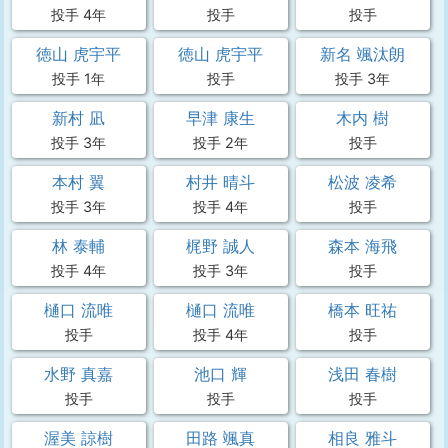
投手 4年
投手
投手
徳山 虎宇平
徳山 虎宇平
新名 颯汰朗
投手 1年
投手
投手 3年
新村 凪
早津 康生
木内 樹
投手 3年
投手 2年
投手
本村 翼
村井 晴斗
松波 凌希
投手 3年
投手 4年
投手
林 泰輔
梶野 誠人
森本 海飛
投手 4年
投手 3年
投手
樋口 流唯
樋口 流唯
橋本 旺祐
投手
投手 4年
投手
水野 真嘉
池口 輝
浅田 春樹
投手
投手
投手
渥美 諒樹
田路 颯真
相良 雅斗