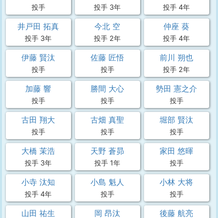
投手
投手 3年
投手 4年
井戸田 拓真
今北 空
仲座 葵
投手 3年
投手 2年
投手 4年
伊藤 賢汰
佐藤 匠悟
前川 朔也
投手
投手
投手 2年
加藤 響
勝間 大心
勢田 憲之介
投手
投手
投手
古田 翔大
古畑 真聖
堀部 賢汰
投手
投手
投手
大橋 茉浩
天野 蒼昴
家田 悠暉
投手 3年
投手 1年
投手
小寺 汰知
小島 魁人
小林 大将
投手 4年
投手
投手
山田 祐生
岡 昂汰
後藤 航亮