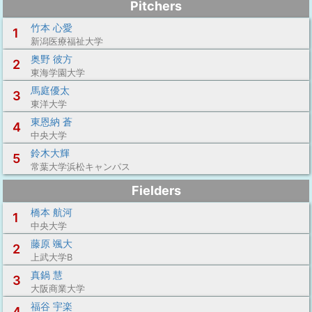
Pitchers
竹本 心愛
1
新潟医療福祉大学
奥野 彼方
2
東海学園大学
馬庭優太
3
東洋大学
東恩納 蒼
4
中央大学
鈴木大輝
5
常葉大学浜松キャンパス
Fielders
橋本 航河
1
中央大学
藤原 颯大
2
上武大学B
真鍋 慧
3
大阪商業大学
福谷 宇楽
4