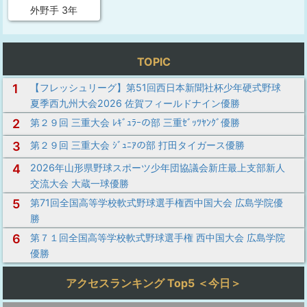
外野手 3年
TOPIC
1
【フレッシュリーグ】第51回西日本新聞社杯少年硬式野球
夏季西九州大会2026 佐賀フィールドナイン優勝
2
第２９回 三重大会 ﾚｷﾞｭﾗｰの部 三重ｾﾞｯﾂﾔﾝｸﾞ優勝
3
第２９回 三重大会 ｼﾞｭﾆｱの部 打田タイガース優勝
4
2026年山形県野球スポーツ少年団協議会新庄最上支部新人
交流大会 大蔵一球優勝
5
第71回全国高等学校軟式野球選手権西中国大会 広島学院優
勝
6
第７１回全国高等学校軟式野球選手権 西中国大会 広島学院
優勝
アクセスランキング Top5 ＜今日＞