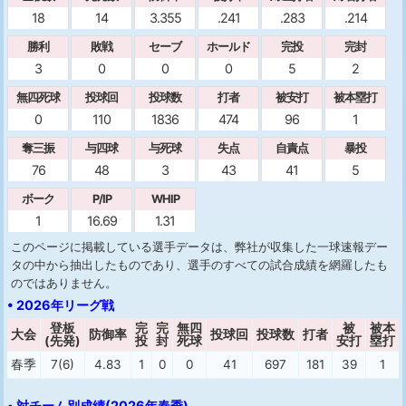
18
14
3.355
.241
.283
.214
勝利
敗戦
セーブ
ホールド
完投
完封
3
0
0
0
5
2
無四死球
投球回
投球数
打者
被安打
被本塁打
0
110
1836
474
96
1
奪三振
与四球
与死球
失点
自責点
暴投
76
48
3
43
41
5
ボーク
P/IP
WHIP
1
16.69
1.31
このページに掲載している選手データは、弊社が収集した一球速報デー
タの中から抽出したものであり、選手のすべての試合成績を網羅したも
のではありません。
• 2026年リーグ戦
登板
完
完
無四
被
被本
大会
防御率
投球回
投球数
打者
(先発)
投
封
死球
安打
塁打
春季
7(6)
4.83
1
0
0
41
697
181
39
1
• 対チーム別成績(2026年春季)