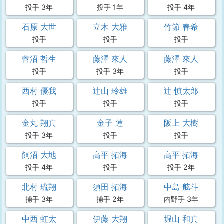
投手 3年
投手 1年
投手 4年
石原 大世
立木 大雅
竹節 春希
投手
投手
投手
菅沼 哲生
藤澤 來人
藤澤 來人
投手
投手 3年
投手
西村 優我
辻山 玲雄
辻 慎太郎
投手
投手
投手
金丸 翔真
金子 蓮
阪上 大樹
投手 3年
投手
投手
飼沼 大地
高平 拓海
高平 拓海
投手 4年
投手
投手 2年
北村 琉翔
須田 拓海
中島 舷斗
捕手 3年
捕手 2年
内野手 3年
中西 虹太
伊藤 大翔
堀山 和真