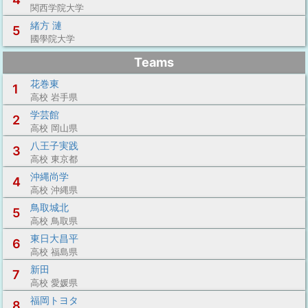
関西学院大学
緒方 漣
5
國學院大学
Teams
花巻東
1
高校 岩手県
学芸館
2
高校 岡山県
八王子実践
3
高校 東京都
沖縄尚学
4
高校 沖縄県
鳥取城北
5
高校 鳥取県
東日大昌平
6
高校 福島県
新田
7
高校 愛媛県
福岡トヨタ
8