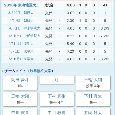
2026年 東海地区大学春季 岐阜
7試合
4.83
1
0
0
41
3/30(月)
朝日大
交代
-
0.00
0
0
0
1
4/1(水)
朝日大
先発
-
2.00
1
0
0
9
4/5(日)
中京学院大
先発
-
4.05
0
0
0
6 2/3
4/11(土)
中部学院大
先発
-
8.22
0
0
0
7 2/3
4/18(土)
岐聖大
先発
-
5.40
0
0
0
5
5/2(土)
岐阜大
先発
-
7.20
0
0
0
5
5/11(月)
東学大
先発
-
4.05
0
0
0
6 2/3
• チームメイト
（
岐阜協立大学
）
岡田 夢叶
辻
三輪 大翔
1年
投手 4年
三輪 大翔
下村 真生
下村 真生
投手
投手 4年
投手
中川 敦喜
中川 敦喜
井崎 虹太