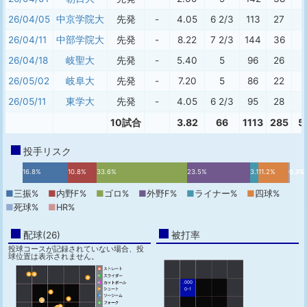
26/04/05
中京学院大
先発
-
4.05
6 2/3
113
27
26/04/11
中部学院大
先発
-
8.22
7 2/3
144
36
9
26/04/18
岐聖大
先発
-
5.40
5
96
26
7
26/05/02
岐阜大
先発
-
7.20
5
86
22
5
26/05/11
東学大
先発
-
4.05
6 2/3
95
28
7
10試合
3.82
66
1113
285
5
投手リスク
16.8%
10.8%
33.6%
23.5%
3.1%
11.2%
0.3%
0.3%
■
三振%
■
内野F%
■
ゴロ%
■
外野F%
■
ライナー%
■
四球%
■
死球%
■
HR%
配球(26)
被打率
投球コースが記録されていない場合、投
球位置は表示されません。
.000
0-1