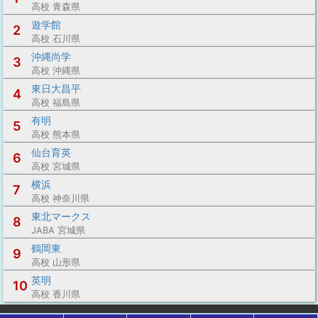
高校 青森県
遊学館
2
高校 石川県
沖縄尚学
3
高校 沖縄県
東日大昌平
4
高校 福島県
有明
5
高校 熊本県
仙台育英
6
高校 宮城県
横浜
7
高校 神奈川県
東北マークス
8
JABA 宮城県
鶴岡東
9
高校 山形県
英明
10
高校 香川県