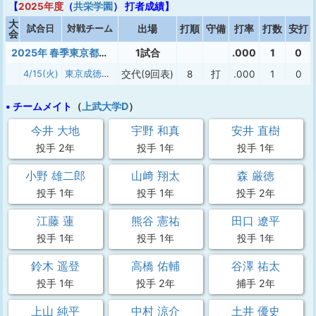
【
2025年度
（
共栄学園
） 打者成績】
大
試合日
対戦チーム
出場
打順
守備
打率
打数
安打
会
2025年 春季東京都大会
1試合
.000
1
0
4/15(火)
東京成徳大高
交代(9回表)
8
打
.000
1
0
• チームメイト
（
上武大学D
）
今井 大地
宇野 和真
安井 直樹
投手 2年
投手 1年
投手 1年
小野 雄二郎
山﨑 翔太
森 厳徳
投手 1年
投手 1年
投手 2年
江藤 蓮
熊谷 憲祐
田口 遼平
投手 1年
投手 1年
投手 1年
鈴木 遥登
高橋 佑輔
谷澤 祐太
投手 1年
投手 2年
捕手 2年
上山 純平
中村 涼介
土井 優史