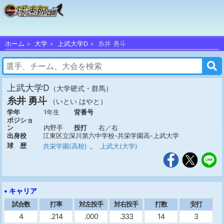
ホーム
大学
上武大学D
糸井 勇斗
上武大学D
（大学硬式・群馬）
糸井 勇斗
（いとい はやと）
学年
1年生
背番号
ポジショ
ン
内野手
投打
右／右
出身校
江東区立深川第六中学校-共栄学園高-上武大学
、
球 歴
共栄学園(高校)
上武大(大学)
• キャリア
試合数
打率
対左投手
対右投手
打数
安打
4
.214
.000
.333
14
3