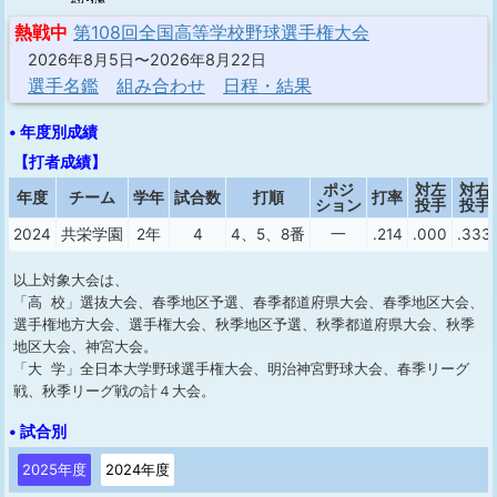
熱戦中
第108回全国高等学校野球選手権大会
2026年8月5日〜2026年8月22日
選手名鑑
組み合わせ
日程・結果
• 年度別成績
【打者成績】
ポジ
対左
対右
年度
チーム
学年
試合数
打順
打率
ション
投手
投手
2024
共栄学園
2年
4
4、5、8番
一
.214
.000
.333
以上対象大会は、
「高 校」選抜大会、春季地区予選、春季都道府県大会、春季地区大会、
選手権地方大会、選手権大会、秋季地区予選、秋季都道府県大会、秋季
地区大会、神宮大会。
「大 学」全日本大学野球選手権大会、明治神宮野球大会、春季リーグ
戦、秋季リーグ戦の計４大会。
• 試合別
2025年度
2024年度