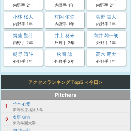
内野手 2年
内野手 1年
内野手 2年
小林 桜大
村岡 侑弥
荻野 哲大
内野手 1年
内野手 1年
内野手 1年
齋藤 聖斗
井上 葵來
向井 雄一朗
内野手 2年
外野手 2年
外野手 1年
朝野 晴斗
松岡 諒
高木 竜大
外野手 1年
外野手 2年
外野手 1年
アクセスランキング Top5 ＜今日＞
Pitchers
竹本 心愛
1
新潟医療福祉大学
奥野 彼方
2
東海学園大学
関 浩一郎