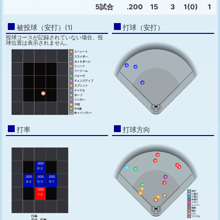
5試合
.200
15
3
1(0)
1
被投球（安打）(1)
打球（安打）
投球コースが記録されていない場合、投
球位置は表示されません。
打率
打球方向
.000
0-2
.000
.000
.000
0-2
0-3
0-1
.500
1-2