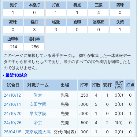
長打
本塁打
打点
得点
三振
四球
1
0
1
1
4
0
死球
犠打
犠飛
盗塁
盗塁死
失策
0
3
0
0
0
1
出塁率
長打率
.214
.286
このページに掲載している選手データは、弊社が収集した一球速報デー
タの中から抽出したものであり、選手のすべての試合成績を網羅したも
のではありません。
• 最近10試合
長打
試合日
対戦チーム
出場
打率
打数
安打
打点
(本)
24/10/12
岩倉
先発
.250
4
1
0(0)
0
24/10/14
安田学園
先発
.000
5
0
0(0)
0
24/10/20
早大学院
先発
.000
1
0
0(0)
1
24/10/26
帝京
先発
.500
4
2
1(0)
0
25/04/15
東京成徳大高
交代(9回表)
.000
1
0
0(0)
0