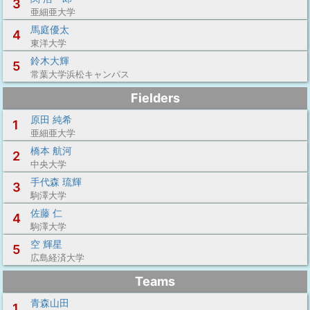
3
亜細亜大学
馬庭優太
4
東洋大学
鈴木大輝
5
常葉大学浜松キャンパス
Fielders
原田 純希
1
亜細亜大学
橋本 航河
2
中央大学
手代森 琉輝
3
駒澤大学
佐藤 仁
4
駒澤大学
空 輝星
5
広島経済大学
Teams
青森山田
1