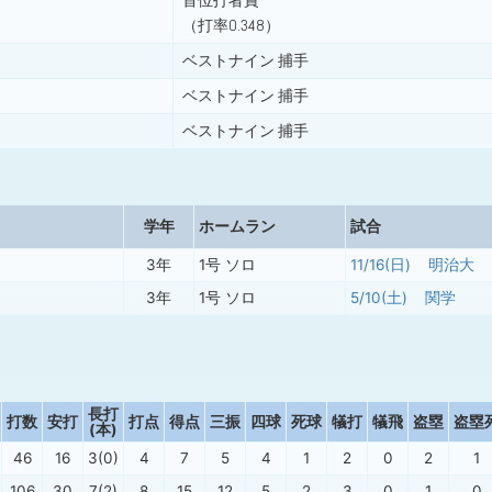
首位打者賞
（打率0.348）
ベストナイン 捕手
ベストナイン 捕手
ベストナイン 捕手
学年
ホームラン
試合
3年
1号 ソロ
11/16(日)
明治大
3年
1号 ソロ
5/10(土)
関学
長打
打数
安打
打点
得点
三振
四球
死球
犠打
犠飛
盗塁
盗塁
(本)
46
16
3(0)
4
7
5
4
1
2
0
2
1
106
30
7(2)
8
15
12
5
2
3
0
1
0