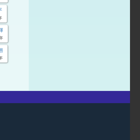
平
年
輝
年
翔
年