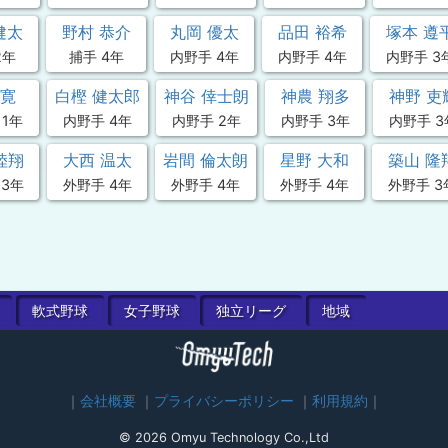
健太
野村 恭介
丸岡 優太
品田 裕希
塚本 遵
2年
捕手 4年
内野手 4年
内野手 4年
内野手 3
 寛
白樫 健太郎
神谷 倖士朗
神農 翔多
神野 吏
 1年
内野手 4年
内野手 2年
内野手 3年
内野手 3
陸翔
大西 温太
岩間 倫太朗
星野 大和
築山 隆
 3年
外野手 4年
外野手 4年
外野手 4年
外野手 3
軟式
野球
女子
野球
独立
リーグ
地域
会社概要
プライバシーポリシー
利用規約
© 2026 Omyu Technology Co.,Ltd