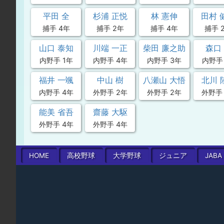
平田 全
杉浦 正悦
林 憲伸
田村 
捕手 4年
捕手 2年
捕手 4年
捕手 
山口 泰知
川端 一正
柴田 廉之助
森口
内野手 1年
内野手 4年
内野手 3年
内野手
福井 一颯
中山 樹
八瀬山 大悟
北川 
内野手 4年
外野手 2年
外野手 2年
外野手
能美 省吾
齋藤 大駆
外野手 4年
外野手 4年
HOME
高校
野球
大学
野球
ジュニア
JABA