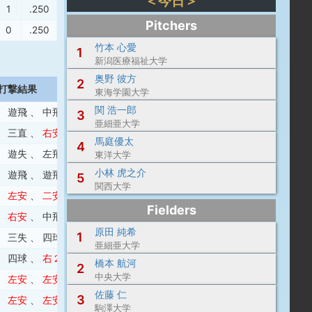
＜今日＞
1
.250
.333
.583
Pitchers
0
.250
.143
.393
竹本 心愛
1
新潟医療福祉大学
奥野 彼方
2
打撃結果
東海学園大学
関 浩一郎
、
遊飛
、
中飛
3
亜細亜大学
、
三直
、
右安
馬庭優太
4
、
遊失
、
左飛
東洋大学
小林 虎之介
、
遊飛
、
遊飛
5
関西大学
、
左安
、
二安
Fielders
、
右安
、
中飛
原田 純希
1
、
三失
、
四球
、
右飛
亜細亜大学
、
四球
、
右２
、
右安
橋本 航河
2
中央大学
、
左安
、
左安
佐藤 仁
3
、
左安
、
左安
駒澤大学