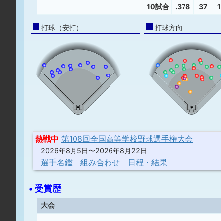
10試合
.378
37
1
打球（安打）
打球方向
熱戦中
第108回全国高等学校野球選手権大会
2026年8月5日〜2026年8月22日
選手名鑑
組み合わせ
日程・結果
• 受賞歴
大会