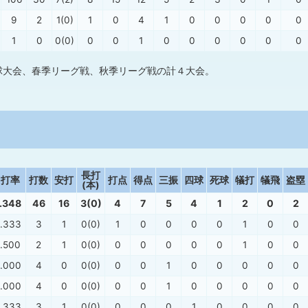
9
2
1(0)
1
0
4
1
0
0
0
0
0
1
0
0(0)
0
0
1
0
0
0
0
0
0
球大会、春季リーグ戦、秋季リーグ戦の計４大会。
長打
打率
打数
安打
打点
得点
三振
四球
死球
犠打
犠飛
盗塁
(本)
.348
46
16
3(0)
4
7
5
4
1
2
0
2
.333
3
1
0(0)
1
0
0
0
0
1
0
0
.500
2
1
0(0)
0
0
0
0
0
1
0
0
.000
4
0
0(0)
0
0
1
0
0
0
0
0
.000
4
0
0(0)
0
0
1
0
0
0
0
0
.333
3
1
0(0)
0
0
0
1
0
0
0
0