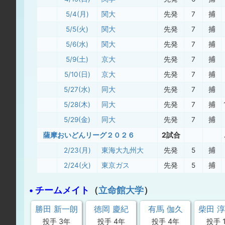
5/4(月)
関大
先発
7
捕
5/5(火)
関大
先発
7
捕
5/6(水)
関大
先発
7
捕
5/9(土)
京大
先発
7
捕
5/10(日)
京大
先発
7
捕
5/27(水)
同大
先発
7
捕
5/28(木)
同大
先発
7
捕
5/29(金)
同大
先発
7
捕
薩摩おいどんリーグ２０２６
2試合
2/23(月)
東海大九州大
先発
5
捕
2/24(火)
東京ガス
先発
5
捕
• チームメイト
（
立命館大学
）
勝田 新一朗
徳岡 慶紀
有馬 伽久
柴田 
投手 3年
投手 4年
投手 4年
投手 