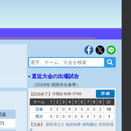
• 直近大会の出場試合
（
2026年 関西学生春季
）
詳 細
【
試合終了
】
◇開始 5/29 17:00
チーム
1
2
3
4
5
6
7
8
9
計
立命
0
2
0
9
0
0
0
0
2
13
打点
同大
0
0
0
0
0
0
0
1
0
1
13
【立命】
柴田淳之介
相原知希
德岡慶紀
若田部達
生