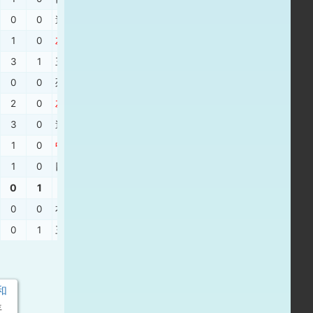
0
0
遊ゴ
、
二飛
、
遊失
、
左飛
1
0
左２
、
三振
、
遊飛
、
遊飛
3
1
三振
、
投ゴ
、
左安
、
二安
0
0
死球
、
二飛
、
右安
、
中飛
2
0
左３
、
二併
、
三失
、
四球
、
右飛
3
0
遊飛
、
遊直
、
四球
、
右２
、
右安
1
0
中安
、
中安
、
左安
、
左安
1
0
四球
、
三振
、
左安
、
左安
0
1
0
0
右飛
、
四球
、
三振
、
投併
、
遊ゴ
、
三失
0
1
三振
、
四球
、
一邪
、
三振
和
年