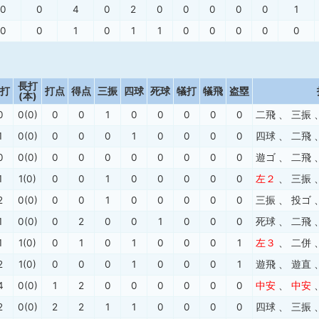
0
0
4
0
2
0
0
0
0
0
1
0
0
1
0
1
1
0
0
0
0
0
長打
打
打点
得点
三振
四球
死球
犠打
犠飛
盗塁
(本)
0
0(0)
0
0
1
0
0
0
0
0
二飛
、
三振
1
0(0)
0
0
0
1
0
0
0
0
四球
、
二飛
0
0(0)
0
0
0
0
0
0
0
0
遊ゴ
、
二飛
1
1(0)
0
0
1
0
0
0
0
0
左２
、
三振
2
0(0)
0
0
1
0
0
0
0
0
三振
、
投ゴ
1
0(0)
0
2
0
0
1
0
0
0
死球
、
二飛
1
1(0)
0
1
0
1
0
0
0
1
左３
、
二併
2
1(0)
0
0
0
1
0
0
0
1
遊飛
、
遊直
4
0(0)
1
2
0
0
0
0
0
0
中安
、
中安
2
0(0)
2
2
1
1
0
0
0
0
四球
、
三振