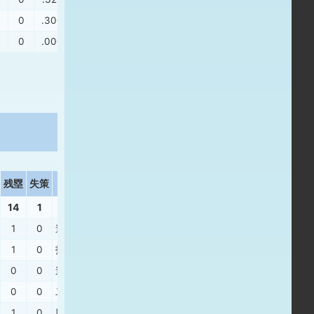
0
.300
.444
0
.000
.000
残塁
失策
打撃結果
14
1
1
0
遊邪
、
三ゴ
、
遊安
、
一ギ
1
0
投ギ
、
中安
、
遊ゴ
0
0
遊併
、
三振
、
三ゴ
、
遊直
0
0
二飛
、
三振
、
遊飛
、
中飛
1
0
四球
、
二飛
、
三直
、
右安