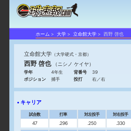
ホーム
大学
立命館大学
西野 啓也
立命館大学
（大学硬式・京都）
西野 啓也
（ニシノ ケイヤ）
学年
4年生
背番号
39
ポジション
捕手
投打
右／右
• キャリア
試合数
打率
対左投手
対右投手
47
.296
.250
.330