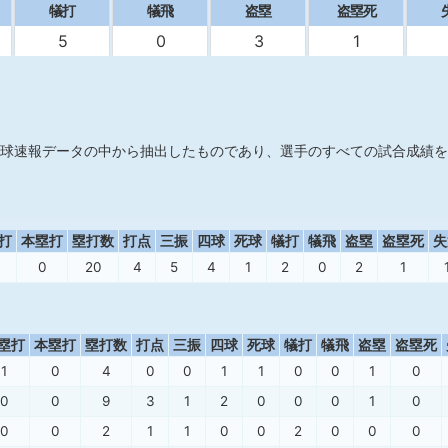
犠打
犠飛
盗塁
盗塁死
5
0
3
1
球速報データの中から抽出したものであり、選手のすべての試合成績を
打
本塁打
塁打数
打点
三振
四球
死球
犠打
犠飛
盗塁
盗塁死
失
0
20
4
5
4
1
2
0
2
1
塁打
本塁打
塁打数
打点
三振
四球
死球
犠打
犠飛
盗塁
盗塁死
1
0
4
0
0
1
1
0
0
1
0
0
0
9
3
1
2
0
0
0
1
0
0
0
2
1
1
0
0
2
0
0
0