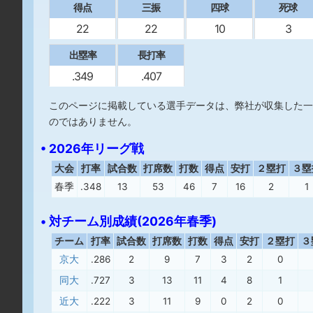
得点
三振
四球
死球
22
22
10
3
出塁率
長打率
.349
.407
このページに掲載している選手データは、弊社が収集した一
のではありません。
• 2026年リーグ戦
大会
打率
試合数
打席数
打数
得点
安打
２塁打
３塁
春季
.348
13
53
46
7
16
2
1
• 対チーム別成績(2026年春季)
チーム
打率
試合数
打席数
打数
得点
安打
２塁打
３
京大
.286
2
9
7
3
2
0
同大
.727
3
13
11
4
8
1
近大
.222
3
11
9
0
2
0