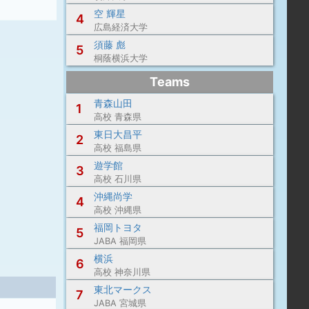
空 輝星
4
広島経済大学
須藤 彪
5
桐蔭横浜大学
Teams
青森山田
1
高校 青森県
東日大昌平
2
高校 福島県
遊学館
3
高校 石川県
沖縄尚学
4
高校 沖縄県
福岡トヨタ
5
JABA 福岡県
横浜
6
高校 神奈川県
東北マークス
7
JABA 宮城県