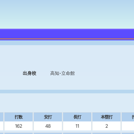
出身校
高知-立命館
打数
安打
長打
本塁打
162
48
11
2