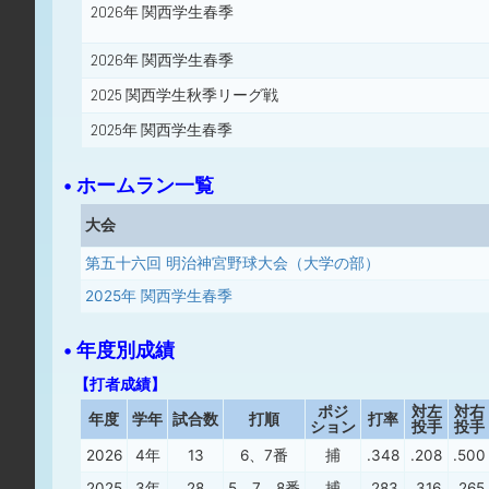
2026年 関西学生春季
2026年 関西学生春季
2025 関西学生秋季リーグ戦
2025年 関西学生春季
• ホームラン一覧
大会
第五十六回 明治神宮野球大会（大学の部）
2025年 関西学生春季
• 年度別成績
【打者成績】
ポジ
対左
対右
年度
学年
試合数
打順
打率
ション
投手
投手
2026
4年
13
6、7番
捕
.348
.208
.500
2025
3年
28
5、7、8番
捕
.283
.316
.265