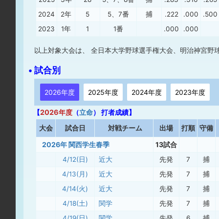
2024
2年
5
5、7番
捕
.222
.000
.500
2023
1年
1
1番
.000
.000
以上対象大会は、 全日本大学野球選手権大会、明治神宮野
• 試合別
2026年度
2025年度
2024年度
2023年度
【
2026年度
（
立命
） 打者成績】
大
会
試合日
対戦チーム
出場
打順
守備
2026年 関西学生春季
13試合
4/12(日)
近大
先発
7
捕
4/13(月)
近大
先発
7
捕
4/14(火)
近大
先発
7
捕
4/18(土)
関学
先発
7
捕
4/19(日)
関学
先発
6
捕