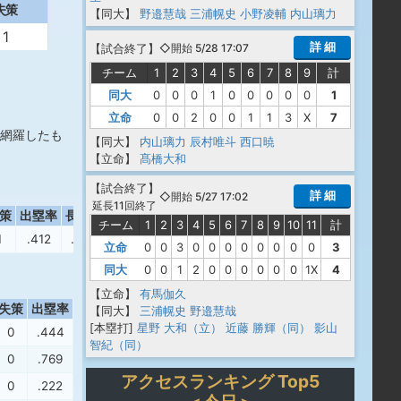
失策
【同大】
野邉慧哉
三浦幌史
小野凌輔
内山璃力
1
詳 細
【
試合終了
】
◇開始 5/28 17:07
チーム
1
2
3
4
5
6
7
8
9
計
同大
0
0
0
1
0
0
0
0
0
1
立命
0
0
2
0
0
1
1
3
X
7
網羅したも
【同大】
内山璃力
辰村唯斗
西口暁
【立命】
髙橋大和
【
試合終了
】
詳 細
◇開始 5/27 17:02
延長11回終了
策
出塁率
長打率
OPS
チーム
1
2
3
4
5
6
7
8
9
10
11
計
1
.412
.435
.847
立命
0
0
3
0
0
0
0
0
0
0
0
3
同大
0
0
1
2
0
0
0
0
0
0
1X
4
【立命】
有馬伽久
失策
出塁率
長打率
OPS
【同大】
三浦幌史
野邉慧哉
[本塁打]
星野 大和（立）
近藤 勝輝（同）
影山
0
.444
.571
1.015
智紀（同）
0
.769
.818
1.587
アクセスランキング Top5
0
.222
.222
.444