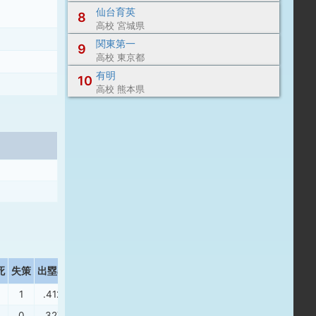
仙台育英
8
高校 宮城県
関東第一
9
高校 東京都
有明
10
高校 熊本県
死
失策
出塁率
長打率
1
.412
.435
0
.327
.396