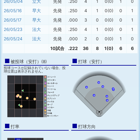
26/05/04
立大
先発
.250
4
1
0(0)
1
0
26/05/16
早大
先発
.250
4
1
0(0)
0
1
26/05/17
早大
先発
.000
3
0
0(0)
0
1
26/05/23
法大
先発
.250
4
1
0(0)
0
1
26/05/24
法大
先発
.000
2
0
0(0)
1
0
10試合
.222
36
8
1(0)
6
6
被投球（安打）(8)
打球（安打）
投球コースが記録されていない場合、投
球位置は表示されません。
打率
打球方向
.000