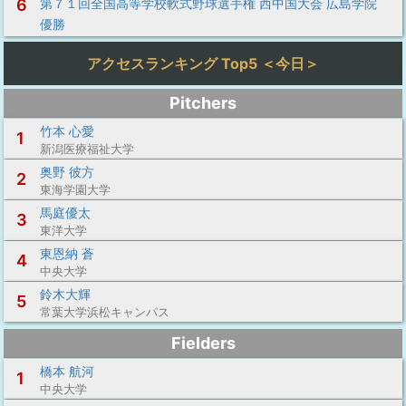
6
第７１回全国高等学校軟式野球選手権 西中国大会 広島学院
優勝
アクセスランキング Top5 ＜今日＞
Pitchers
竹本 心愛
1
新潟医療福祉大学
奥野 彼方
2
東海学園大学
馬庭優太
3
東洋大学
東恩納 蒼
4
中央大学
鈴木大輝
5
常葉大学浜松キャンパス
Fielders
橋本 航河
1
中央大学