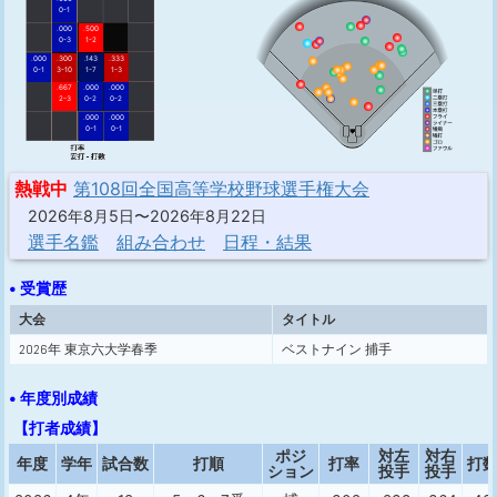
0-1
.000
.500
0-3
1-2
.000
.300
.143
.333
0-1
3-10
1-7
1-3
.667
.000
.000
2-3
0-2
0-2
.000
.000
0-1
0-1
熱戦中
第108回全国高等学校野球選手権大会
2026年8月5日〜2026年8月22日
選手名鑑
組み合わせ
日程・結果
• 受賞歴
大会
タイトル
2026年 東京六大学春季
ベストナイン 捕手
• 年度別成績
【打者成績】
ポジ
対左
対右
年度
学年
試合数
打順
打率
打
ション
投手
投手