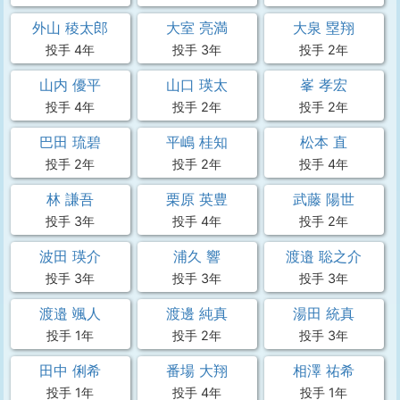
外山 稜太郎
大室 亮満
大泉 塁翔
投手 4年
投手 3年
投手 2年
山内 優平
山口 瑛太
峯 孝宏
投手 4年
投手 2年
投手 2年
巴田 琉碧
平嶋 桂知
松本 直
投手 2年
投手 2年
投手 4年
林 謙吾
栗原 英豊
武藤 陽世
投手 3年
投手 4年
投手 2年
波田 瑛介
浦久 響
渡邉 聡之介
投手 3年
投手 3年
投手 3年
渡邉 颯人
渡邊 純真
湯田 統真
投手 1年
投手 2年
投手 3年
田中 俐希
番場 大翔
相澤 祐希
投手 1年
投手 4年
投手 1年