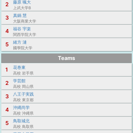
藤原 颯大
2
上武大学B
真鍋 慧
3
大阪商業大学
福谷 宇楽
4
関西学院大学
緒方 漣
5
國學院大学
Teams
花巻東
1
高校 岩手県
学芸館
2
高校 岡山県
八王子実践
3
高校 東京都
沖縄尚学
4
高校 沖縄県
鳥取城北
5
高校 鳥取県