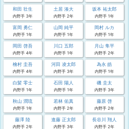
和田 壮生
土居 湊大
坂本 祐太郎
内野手 3年
内野手 2年
内野手 1年
富岡 勇仁
山岡 純平
岡村 ルカ
内野手 1年
内野手 1年
内野手 1年
岡田 啓吾
川口 五郎
月山 隼平
内野手 4年
内野手 1年
内野手 2年
檜村 圭吾
河田 凌太郎
為永 皓
内野手 4年
内野手 3年
内野手 1年
白髪 零士
石田 陽人
磯 圭太
内野手 1年
内野手 1年
内野手 3年
秋山 潤琉
若林 佑真
藤原 啓
内野手 1年
内野手 2年
内野手 2年
藤澤 陸
進藤 正太郎
長谷川 翔人
内野手 2年
内野手 3年
内野手 2年