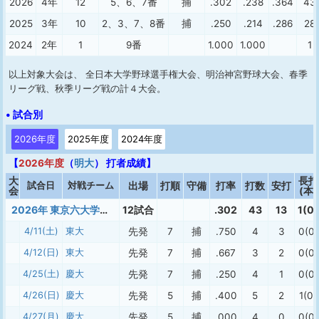
2026
4年
12
5、6、7番
捕
.302
.238
.364
43
2025
3年
10
2、3、7、8番
捕
.250
.214
.286
28
2024
2年
1
9番
1.000
1.000
1
以上対象大会は、 全日本大学野球選手権大会、明治神宮野球大会、春季
リーグ戦、秋季リーグ戦の計４大会。
• 試合別
2026年度
2025年度
2024年度
【
2026年度
（
明大
） 打者成績】
大
長打
試合日
対戦チーム
出場
打順
守備
打率
打数
安打
会
(本)
2026年 東京六大学春季
12試合
.302
43
13
1(0)
4/11(土)
東大
先発
7
捕
.750
4
3
0(0)
4/12(日)
東大
先発
7
捕
.667
3
2
0(0)
4/25(土)
慶大
先発
7
捕
.250
4
1
0(0)
4/26(日)
慶大
先発
5
捕
.400
5
2
1(0)
4/27(月)
慶大
先発
5
捕
.000
4
0
0(0)