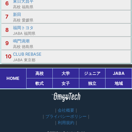
東日大昌平
6
高校 福島県
新田
7
高校 愛媛県
福岡トヨタ
8
JABA 福岡県
鳴門渦潮
9
高校 徳島県
CLUB REBASE
10
JABA 東京都
高校
大学
ジュニア
JABA
HOME
軟式
女子
独立
地域
会社概要
プライバシーポリシー
利用規約