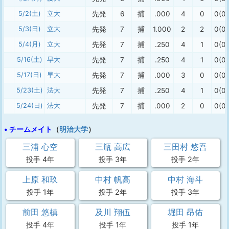
5/2(土)
立大
先発
6
捕
.000
4
0
0(0)
5/3(日)
立大
先発
7
捕
1.000
2
2
0(0)
5/4(月)
立大
先発
7
捕
.250
4
1
0(0)
5/16(土)
早大
先発
7
捕
.250
4
1
0(0)
5/17(日)
早大
先発
7
捕
.000
3
0
0(0)
5/23(土)
法大
先発
7
捕
.250
4
1
0(0)
5/24(日)
法大
先発
7
捕
.000
2
0
0(0)
• チームメイト
（
明治大学
）
三浦 心空
三瓶 高広
三田村 悠吾
投手 4年
投手 3年
投手 2年
上原 和玖
中村 帆高
中村 海斗
投手 1年
投手 2年
投手 3年
前田 悠槙
及川 翔伍
堀田 昂佑
投手 4年
投手 1年
投手 1年