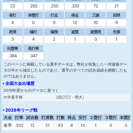
23
.292
.250
.333
72
21
長打
本塁打
打点
得点
三振
四球
4
0
9
12
10
9
死球
犠打
犠飛
盗塁
盗塁死
失策
3
4
2
1
0
1
出塁率
長打率
.384
.347
このページに掲載している選手データは、弊社が収集した一球速報デー
タの中から抽出したものであり、選手のすべての試合成績を網羅したも
のではありません。
• 全国大会出場歴
2019年度からのデータに基づく
大学選手権
1回(2023・明大)
• 2026年リーグ戦
大会
打率
試合数
打席数
打数
得点
安打
２塁打
３塁打
本塁打
春季
.302
12
51
43
8
13
1
0
0