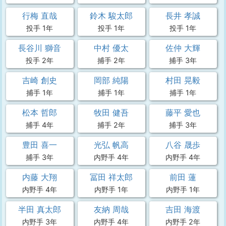
行梅 直哉
鈴木 駿太郎
長井 孝誠
投手 1年
投手 1年
投手 1年
長谷川 獅音
中村 優太
佐仲 大輝
投手 2年
捕手 2年
捕手 3年
吉崎 創史
岡部 純陽
村田 晃毅
捕手 1年
捕手 1年
捕手 1年
松本 哲郎
牧田 健吾
藤平 愛也
捕手 4年
捕手 2年
捕手 3年
豊田 喜一
光弘 帆高
八谷 晟歩
捕手 3年
内野手 4年
内野手 4年
内藤 大翔
冨田 祥太郎
前田 蓮
内野手 4年
内野手 1年
内野手 1年
半田 真太郎
友納 周哉
吉田 海渡
内野手 3年
内野手 4年
内野手 2年