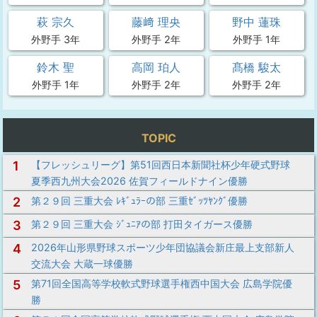
萩 宗久
藤﨑 理央
野中 蓮珠
外野手 3年
外野手 2年
外野手 1年
鈴木 聖
高岡 珀人
髙橋 駿太
外野手 1年
外野手 2年
外野手 2年
TOPIC
1
【フレッシュリーグ】第51回西日本新聞社杯少年硬式野球
夏季西九州大会2026 佐賀フィールドナイン優勝
2
第２９回 三重大会 ﾚｷﾞｭﾗｰの部 三重ｾﾞｯﾂﾔﾝｸﾞ優勝
3
第２９回 三重大会 ｼﾞｭﾆｱの部 打田タイガース優勝
4
2026年山形県野球スポーツ少年団協議会新庄最上支部新人
交流大会 大蔵一球優勝
5
第71回全国高等学校軟式野球選手権西中国大会 広島学院優
勝