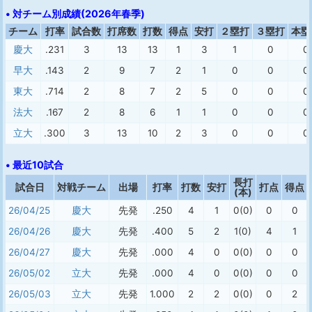
• 対チーム別成績(2026年春季)
チーム
打率
試合数
打席数
打数
得点
安打
２塁打
３塁打
本塁
慶大
.231
3
13
13
1
3
1
0
0
早大
.143
2
9
7
2
1
0
0
0
東大
.714
2
8
7
2
5
0
0
0
法大
.167
2
8
6
1
1
0
0
0
立大
.300
3
13
10
2
3
0
0
0
• 最近10試合
長打
試合日
対戦チーム
出場
打率
打数
安打
打点
得点
(本)
26/04/25
慶大
先発
.250
4
1
0(0)
0
0
26/04/26
慶大
先発
.400
5
2
1(0)
4
1
26/04/27
慶大
先発
.000
4
0
0(0)
0
0
26/05/02
立大
先発
.000
4
0
0(0)
0
0
26/05/03
立大
先発
1.000
2
2
0(0)
0
2