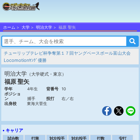
ホーム
大学
明治大学
福原 聖矢
チューリップテレビ杯争奪第１７回ヤングベースボール富山大会
Locomotionﾔﾝｸﾞ優勝
明治大学
（大学硬式・東京）
福原 聖矢
学年
4年生
背番号
10
ポジショ
ン
捕手
投打
右／右
出身校
東海大菅生
• キャリア
試合数
打率
対左投手
対右投手
打数
安打