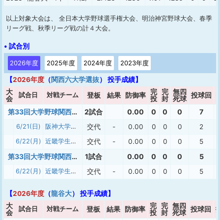
以上対象大会は、 全日本大学野球選手権大会、明治神宮野球大会、春季
リーグ戦、秋季リーグ戦の計４大会。
• 試合別
2026年度
2025年度
2024年度
2023年度
【
2026年度
（
関西六大学選抜
） 投手成績】
大
完
完
無四
試合日
対戦チーム
登板
結果
防御率
投球回
会
投
封
死球
第33回大学野球関西オールスター5リーグ対抗戦
2試合
0.00
0
0
0
7
6/21(日)
阪神大学選抜
交代
-
0.00
0
0
0
2
6/22(月)
近畿学生選抜
交代
-
0.00
0
0
0
5
第33回大学野球関西オールスター5リーグ対抗戦（旧）
1試合
0.00
0
0
0
5
6/22(月)
近畿学生選抜
交代
-
0.00
0
0
0
5
【
2026年度
（
龍谷大
） 投手成績】
大
完
完
無四
試合日
対戦チーム
登板
結果
防御率
投球回
会
投
封
死球