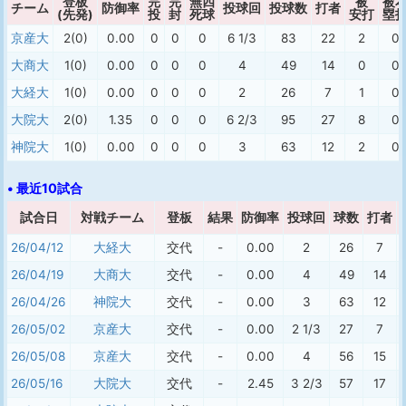
登板
完
完
無四
被
被
チーム
防御率
投球回
投球数
打者
(先発)
投
封
死球
安打
塁
京産大
2(0)
0.00
0
0
0
6 1/3
83
22
2
0
大商大
1(0)
0.00
0
0
0
4
49
14
0
0
大経大
1(0)
0.00
0
0
0
2
26
7
1
0
大院大
2(0)
1.35
0
0
0
6 2/3
95
27
8
0
神院大
1(0)
0.00
0
0
0
3
63
12
2
0
• 最近10試合
試合日
対戦チーム
登板
結果
防御率
投球回
球数
打者
26/04/12
大経大
交代
-
0.00
2
26
7
26/04/19
大商大
交代
-
0.00
4
49
14
26/04/26
神院大
交代
-
0.00
3
63
12
26/05/02
京産大
交代
-
0.00
2 1/3
27
7
26/05/08
京産大
交代
-
0.00
4
56
15
26/05/16
大院大
交代
-
2.45
3 2/3
57
17