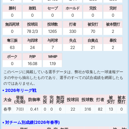
勝利
敗戦
セーブ
ホールド
完投
完封
0
0
0
0
0
0
無四死球
投球回
投球数
打者
被安打
被本塁打
0
78 2/3
1265
330
70
2
奪三振
与四球
与死球
失点
自責点
暴投
63
24
7
22
21
2
ボーク
P/IP
WHIP
0
16.08
1.19
このページに掲載している選手データは、弊社が収集した一球速報デー
タの中から抽出したものであり、選手のすべての試合成績を網羅したも
のではありません。
• 2026年リーグ戦
登板
完
完
無四
被
被本
大会
防御率
投球回
投球数
打者
(先発)
投
封
死球
安打
塁打
春季
7(0)
0.41
0
0
0
22
316
82
13
0
• 対チーム別成績(2026年春季)