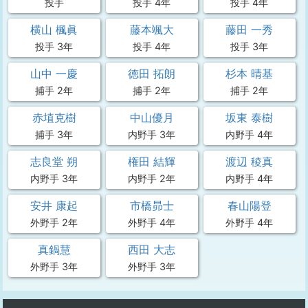
投手
投手 4年
投手 4年
横山 楓眞
藤本颯大
藤田 一秀
投手 3年
投手 4年
投手 3年
山中 一慶
徳田 拓朗
杉本 晴基
捕手 2年
捕手 2年
捕手 2年
赤埴克樹
中山優月
坂東 泰樹
捕手 3年
内野手 3年
内野手 4年
志良堂 朔
権田 結輝
渡辺 稜真
内野手 3年
内野手 2年
内野手 4年
安井 康起
市橋昴士
春山陽登
外野手 2年
外野手 4年
外野手 4年
真鍋慧
西田 大志
外野手 3年
外野手 3年