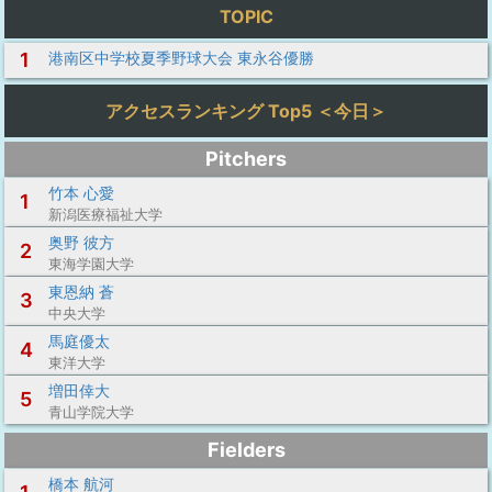
TOPIC
1
港南区中学校夏季野球大会 東永谷優勝
アクセスランキング Top5 ＜今日＞
Pitchers
竹本 心愛
1
新潟医療福祉大学
奥野 彼方
2
東海学園大学
東恩納 蒼
3
中央大学
馬庭優太
4
東洋大学
増田倖大
5
青山学院大学
Fielders
橋本 航河