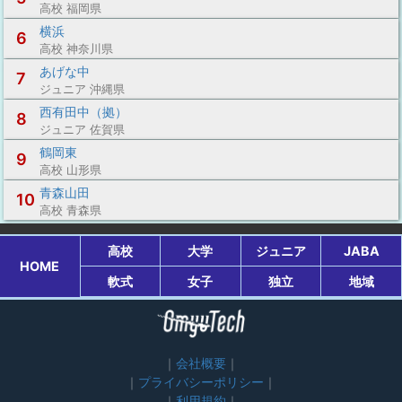
高校 福岡県
横浜
6
高校 神奈川県
あげな中
7
ジュニア 沖縄県
西有田中（拠）
8
ジュニア 佐賀県
鶴岡東
9
高校 山形県
青森山田
10
高校 青森県
高校
大学
ジュニア
JABA
HOME
軟式
女子
独立
地域
会社概要
プライバシーポリシー
利用規約