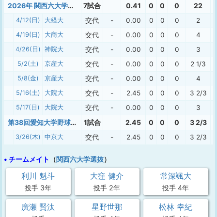
2026年 関西六大学春季
7試合
0.41
0
0
0
22
4/12(日)
大経大
交代
-
0.00
0
0
0
2
4/19(日)
大商大
交代
-
0.00
0
0
0
4
4/26(日)
神院大
交代
-
0.00
0
0
0
3
5/2(土)
京産大
交代
-
0.00
0
0
0
2 1/3
5/8(金)
京産大
交代
-
0.00
0
0
0
4
5/16(土)
大院大
交代
-
2.45
0
0
0
3 2/3
5/17(日)
大院大
交代
-
0.00
0
0
0
3
第38回愛知大学野球連盟対抗戦
1試合
2.45
0
0
0
3 2/3
3/26(木)
中京大
交代
-
2.45
0
0
0
3 2/3
• チームメイト
（
関西六大学選抜
）
利川 魁斗
大窪 健介
常深颯大
投手 3年
投手 2年
投手 4年
廣瀬 賢汰
星野世那
松林 幸紀