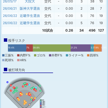
26/05/17
大院大
交代
-
0.00
3
38
10
26/06/21
阪神大学選抜
交代
-
0.00
2
28
7
26/06/22
近畿学生選抜
交代
-
0.00
5
76
19
26/06/22
近畿学生選抜
交代
-
0.00
5
76
19
10試合
0.26
34
496
127
投手リスク
19.4%
7%
39.8%
21.2%
3.5%
7.9%
0.8%
■
三振%
■
内野F%
■
ゴロ%
■
外野F%
■
ライナー%
■
四球%
■
死球%
■
HR%
被打球方向