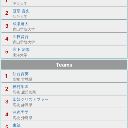
1
中央大学
渡部 夏史
2
仙台大学
成瀬遼太
3
青山学院大学
久枝賢吾
4
青山学院大学
宮下 朝陽
5
東洋大学
Teams
仙台育英
1
高校 宮城県
神村学園
2
高校 鹿児島県
聖隷クリストファー
3
高校 静岡県
沖縄尚学
4
高校 沖縄県
東筑
5