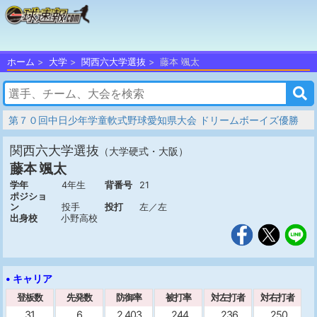
ホーム
大学
関西六大学選抜
藤本 颯太
第７０回中日少年学童軟式野球愛知県大会 ドリームボーイズ優勝
関西六大学選抜
（大学硬式・大阪）
藤本 颯太
学年
4年生
背番号
21
ポジショ
ン
投手
投打
左／左
出身校
小野高校
• キャリア
登板数
先発数
防御率
被打率
対左打者
対右打者
31
6
2.403
.244
.236
.250