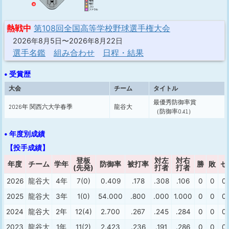
熱戦中
第108回全国高等学校野球選手権大会
2026年8月5日〜2026年8月22日
選手名鑑
組み合わせ
日程・結果
• 受賞歴
大会
チーム
タイトル
最優秀防御率賞
2026年 関西六大学春季
龍谷大
（防御率0.41）
• 年度別成績
【投手成績】
登板
対左
対右
年度
チーム
学年
防御率
被打率
勝
敗
セ
(先発)
打者
打者
2026
龍谷大
4年
7(0)
0.409
.178
.308
.106
0
0
0
2025
龍谷大
3年
1(0)
54.000
.800
.000
1.000
0
0
0
2024
龍谷大
2年
12(4)
2.700
.267
.245
.284
0
0
0
2023
龍谷大
1年
11(2)
2.423
.236
.191
.286
0
0
0