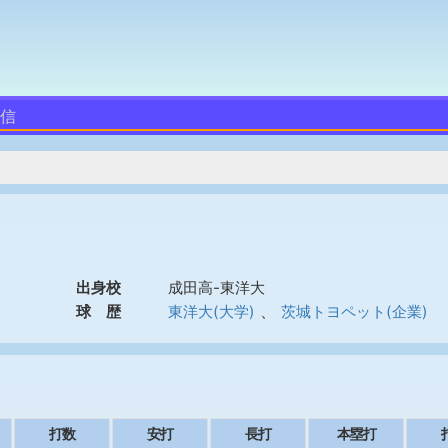
憲信
出身校
成田高-東洋大
、
球 歴
東洋大(大学)
茨城トヨペット(企業)
打数
安打
長打
本塁打