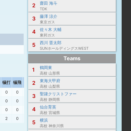
齋田 海斗
2
TDK
藤澤 涼介
3
東京ガス
佐々木 大輔
4
東邦ガス
西川 晋太郎
5
SUNホールディングスWEST
Teams
鶴岡東
1
高校 山形県
東海大甲府
2
犠打
犠飛
盗塁
盗塁死
失策
出塁率
長打率
高校 山梨県
0
0
0
0
0
.000
.000
聖隷クリストファー
3
高校 静岡県
0
0
0
0
1
.143
.000
仙台育英
4
0
0
0
0
0
.000
.000
高校 宮城県
2
0
1
0
0
.133
.103
横浜
5
高校 神奈川県