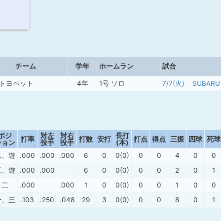
チーム
学年
ホームラン
試合
トヨペット
4年
1号 ソロ
7/7(火)
SUBARU
ポジ
対左
対右
長打
打率
打数
安打
打点
得点
三振
四球
死球
ション
投手
投手
(本)
二、遊
.000
.000
.000
6
0
0(0)
0
0
4
0
0
三、遊
.000
.000
6
0
0(0)
0
0
2
0
1
二
.000
.000
1
0
0(0)
0
0
1
0
0
一、三
.103
.250
.048
29
3
0(0)
0
0
8
0
1