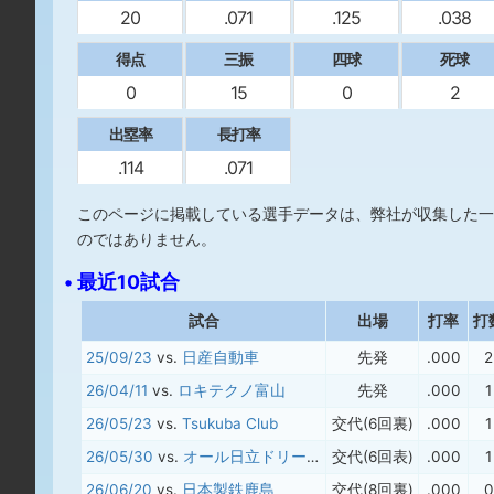
20
.071
.125
.038
得点
三振
四球
死球
0
15
0
2
出塁率
長打率
.114
.071
このページに掲載している選手データは、弊社が収集した一
のではありません。
• 最近10試合
試合
出場
打率
打
25/09/23
vs.
日産自動車
先発
.000
2
26/04/11
vs.
ロキテクノ富山
先発
.000
1
26/05/23
vs.
Tsukuba Club
交代(6回裏)
.000
1
26/05/30
vs.
オール日立ドリームズ
交代(6回表)
.000
1
26/06/20
vs.
日本製鉄鹿島
交代(8回裏)
.000
0