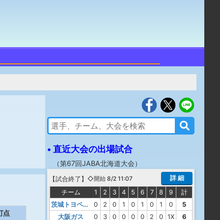
• 直近大会の出場試合
（
第67回JABA北海道大会
）
詳 細
【
試合終了
】
◇開始 8/2 11:07
チーム
1
2
3
4
5
6
7
8
9
計
茨城トヨペット
0
2
0
1
0
1
0
1
0
5
打点
大阪ガス
0
3
0
0
0
0
2
0
1X
6