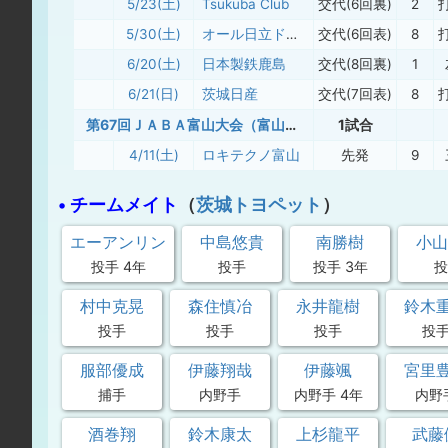
5/23(土)
Tsukuba Club
交代(6回裏)
2
5/30(土)
オール日立ドリームズ
交代(6回表)
8
6/20(土)
日本製鉄鹿島
交代(8回裏)
1
6/21(日)
茨城日産
交代(7回表)
8
第67回ＪＡＢＡ富山大会（富山市長旗争奪）
1試合
4/11(土)
ロキテクノ富山
先発
9
• チームメイト
（
茨城トヨペット
）
エーアンリン
中島悠貴
南勝樹
小山
投手 4年
投手
投手 3年
投
村中克晃
森住慎冶
永井龍樹
鈴木
投手
投手
投手
投
服部優成
伊藤翔哉
伊藤颯
宮里
捕手
内野手
内野手 4年
内野
酒巻翔
鈴木康太
上杉龍平
武藤