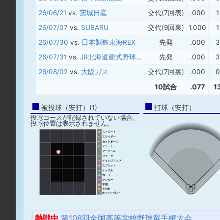
26/06/21
vs.
茨城日産
交代(7回表)
.000
1
26/07/07
vs.
SUBARU
交代(9回裏)
1.000
1
26/07/30
vs.
日本製鉄東海REX
先発
.000
3
26/07/31
vs.
JR北海道硬式野球クラブ
先発
.000
3
26/08/02
vs.
大阪ガス
交代(7回裏)
.000
0
10試合
.077
1
被投球（安打）(1)
打球（安打）
投球コースが記録されていない場合、
投球位置は表示されません。
熱戦中
第108回全国高等学校野球選手権大会