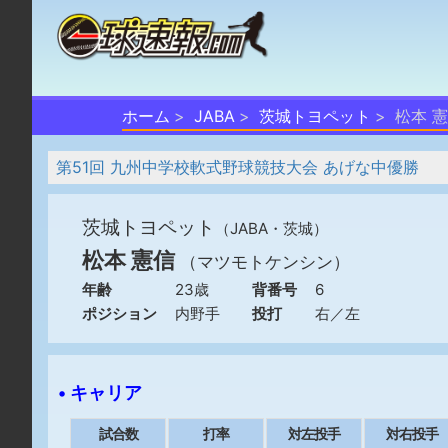
ホーム
JABA
茨城トヨペット
松本 
第51回 九州中学校軟式野球競技大会 あげな中優勝
茨城トヨペット
（JABA・茨城）
松本 憲信
（マツモトケンシン）
年齢
23歳
背番号
6
ポジション
内野手
投打
右／左
• キャリア
試合数
打率
対左投手
対右投手