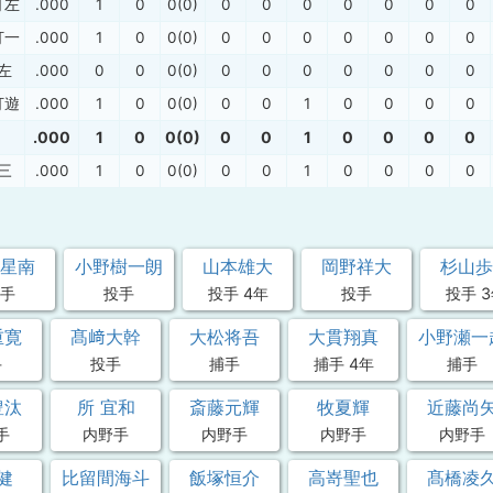
打左
.000
1
0
0(0)
0
0
0
0
0
0
0
打一
.000
1
0
0(0)
0
0
0
0
0
0
0
左
.000
0
0
0(0)
0
0
0
0
0
0
0
打遊
.000
1
0
0(0)
0
0
1
0
0
0
0
.000
1
0
0(0)
0
0
1
0
0
0
0
三
.000
1
0
0(0)
0
0
1
0
0
0
0
星南
小野樹一朗
山本雄大
岡野祥大
杉山歩
手
投手
投手 4年
投手
投手 
重寛
髙﨑大幹
大松将吾
大貫翔真
小野瀬一
手
投手
捕手
捕手 4年
捕手
豊汰
所 宜和
斎藤元輝
牧夏輝
近藤尚
手
内野手
内野手
内野手
内野手
健
比留間海斗
飯塚恒介
高嵜聖也
髙橋凌