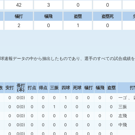
42
3
0
0
犠打
犠飛
盗塁
盗塁死
2
0
1
0
球速報データの中から抽出したものであり、選手のすべての試合成績を
長打
数
安打
打点
得点
三振
四球
死球
犠打
犠飛
盗塁
打
(本)
0
0(0)
0
0
0
1
0
0
0
0
一ゴ
、
0
0(0)
0
0
1
0
0
0
0
0
三振
0
0(0)
0
0
0
0
0
0
0
0
左飛
0
0(0)
0
0
0
0
0
0
0
0
中飛
0
0(0)
0
0
0
0
0
0
0
0