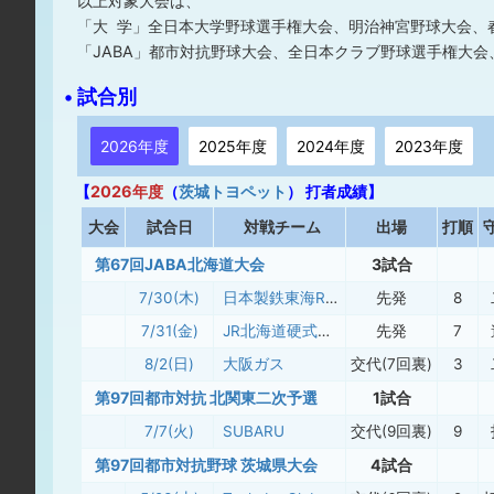
以上対象大会は、
「大 学」全日本大学野球選手権大会、明治神宮野球大会、
「JABA」都市対抗野球大会、全日本クラブ野球選手権大会、
• 試合別
2026年度
2025年度
2024年度
2023年度
【
2026年度
（
茨城トヨペット
） 打者成績】
大
会
試合日
対戦チーム
出場
打順
第67回JABA北海道大会
3試合
7/30(木)
日本製鉄東海REX
先発
8
7/31(金)
JR北海道硬式野球クラブ
先発
7
8/2(日)
大阪ガス
交代(7回裏)
3
第97回都市対抗 北関東二次予選
1試合
7/7(火)
SUBARU
交代(9回裏)
9
第97回都市対抗野球 茨城県大会
4試合