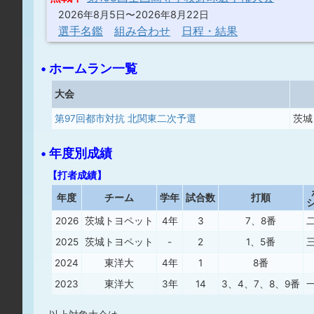
2026年8月5日〜2026年8月22日
選手名鑑
組み合わせ
日程・結果
• ホームラン一覧
大会
第97回都市対抗 北関東二次予選
茨城
• 年度別成績
【打者成績】
年度
チーム
学年
試合数
打順
2026
茨城トヨペット
4年
3
7、8番
2025
茨城トヨペット
-
2
1、5番
2024
東洋大
4年
1
8番
2023
東洋大
3年
14
3、4、7、8、9番