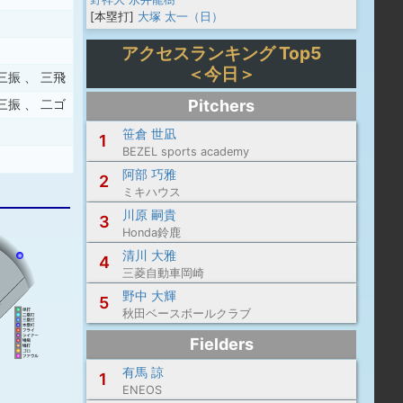
[本塁打]
大塚 太一（日）
アクセスランキング Top5
＜今日＞
三振
、
三飛
Pitchers
三振
、
二ゴ
笹倉 世凪
1
BEZEL sports academy
阿部 巧雅
2
ミキハウス
川原 嗣貴
3
Honda鈴鹿
清川 大雅
4
三菱自動車岡崎
野中 大輝
5
秋田ベースボールクラブ
Fielders
有馬 諒
1
ENEOS