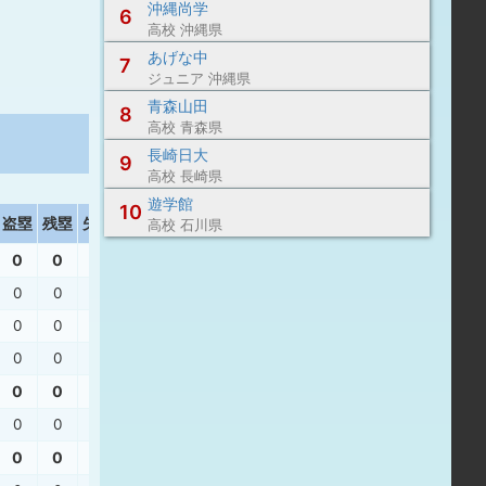
沖縄尚学
6
高校 沖縄県
あげな中
7
ジュニア 沖縄県
青森山田
8
高校 青森県
長崎日大
9
高校 長崎県
遊学館
10
盗塁
残塁
失策
打撃結果
高校 石川県
0
0
0
0
0
0
三振
、
三振
、
三飛
0
0
0
三振
、
三振
、
二ゴ
0
0
0
0
0
0
0
0
0
右本
0
0
0