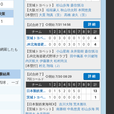
0
【茨城トヨペット】
杉山歩海
森住慎冶
【大阪ガス】
稲垣豪人
秋山功太郎
本間悠貴
失策
[本塁打]
大貫 翔真（茨）
髙橋 凌久（茨）
1
詳 細
【
試合終了
】
◇開始 7/31 14:56
チーム
1
2
3
4
5
6
7
8
9
計
茨城トヨペット
0
0
3
0
0
0
1
0
0
4
JR北海道硬式野球クラブ
0
0
0
0
3
0
1
0
0
4
網羅したも
【茨城トヨペット】
小山星南
永井龍樹
森住慎冶
【JR北海道硬式野球クラブ】
田中楓基
中川健翔
内沢航大
伊藤勝大
松村尚汰
[本塁打]
村北 翔哉（J）
撃結果
【
試合終了
】
詳 細
◇開始 7/30 08:29
7回コールド
四球
、
一ゴ
チーム
1
2
3
4
5
6
7
8
9
計
日本製鉄東海REX
0
1
5
2
0
5
0
13
茨城トヨペット
1
0
0
0
0
0
0
1
【日本製鉄東海REX】
吉川大翔
荒木雅玖
【茨城トヨペット】
南勝樹
中島悠貴
杉山歩海
岡
野祥大
永井龍樹