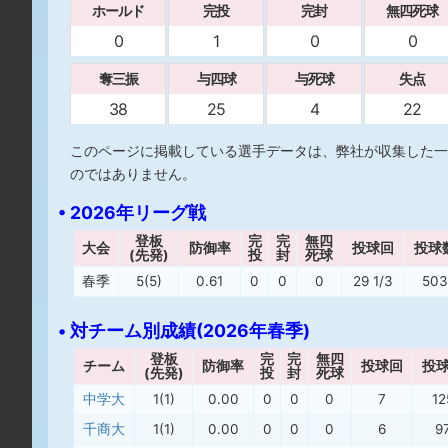
ホールド
完投
完封
無四死球
0
1
0
0
奪三振
与四球
与死球
失点
38
25
4
22
このページに掲載している選手データは、弊社が収集した一
のではありません。
• 2026年リーグ戦
登板
完
完
無四
大会
防御率
投球回
投球
(先発)
投
封
死球
春季
5(5)
0.61
0
0
0
29 1/3
503
• 対チーム別成績(2026年春季)
登板
完
完
無四
チーム
防御率
投球回
投
(先発)
投
封
死球
中学大
1(1)
0.00
0
0
0
7
12
千商大
1(1)
0.00
0
0
0
6
9