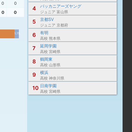
0
0
バッカニアーズヤング
4
0
0
ジュニア 富山県
京都SV
5
ジュニア 京都府
有明
1.7%
6
高校 熊本県
延岡学園
7
高校 宮崎県
鶴岡東
8
高校 山形県
横浜
9
高校 神奈川県
日南学園
10
高校 宮崎県