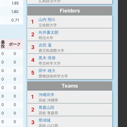
広島経済大学
1.85
Fielders
1.80
山内 翔斗
0.71
1
立命館大学
向井廉太朗
2
明治大学
暴
ボーク
吉田 蓮
投
3
鹿児島国際大学
0
0
黒木 瑛偉
4
0
0
帝京科学大学
田中 雄大
0
0
5
豊橋技術科学大学
0
0
Teams
0
0
沖縄尚学
0
0
1
高校 沖縄県
0
0
青森山田
2
0
0
高校 青森県
県鴻城
0
0
3
高校 山口県