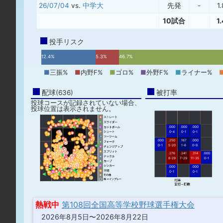
26/07/04
vs.
中学大
先発
-
1
10試合
1
投手リスク
12.4%
5.3%
46.7%
■
三振%
■
内野F%
■
ゴロ%
■
外野F%
■
ライナー%
配球(636)
被打率
投球コースが記録されていない場合、
投球位置は表示されません。
.000
.000
.000
0-4
0-1
0-1
.000
.250
.167
.000
0-1
5-20
1-6
0-9
.276
.241
.314
.000
8-29
7-29
11-35
0-1
.000
.000
0-1
0-1
熱戦中
第108回全国高等学校野球選手権大会
2026年8月5日〜2026年8月22日