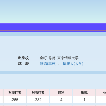
出身校
金町-修徳-東京情報大学
、
球 歴
修徳(高校)
情報大(大学)
対左打者
対右打者
勝利
敗戦
セ
.265
.232
4
1