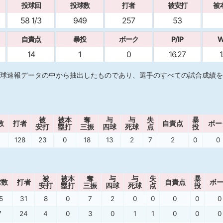
投球回
投球数
打者
被安打
被
58 1/3
949
257
53
自責点
暴投
ボーク
P/IP
W
14
1
0
16.27
1
球速報データの中から抽出したものであり、選手のすべての試合成績を
被
被本
奪
与
与
失
暴
数
打者
自責点
ボー
安打
塁打
三振
四球
死球
点
投
128
23
0
18
13
2
7
2
0
0
被
被本
奪
与
与
失
暴
球数
打者
自責点
ボ
安打
塁打
三振
四球
死球
点
投
5
31
8
0
7
2
0
0
0
0
0
7
24
4
0
3
0
1
1
0
0
0