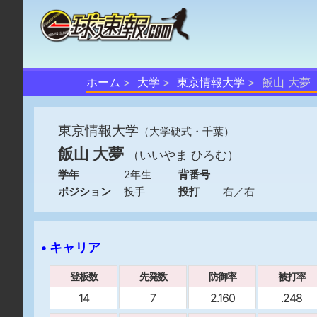
ホーム
大学
東京情報大学
飯山 大夢
東京情報大学
（大学硬式・千葉）
飯山 大夢
（いいやま ひろむ）
学年
2年生
背番号
ポジション
投手
投打
右／右
• キャリア
登板数
先発数
防御率
被打率
14
7
2.160
.248