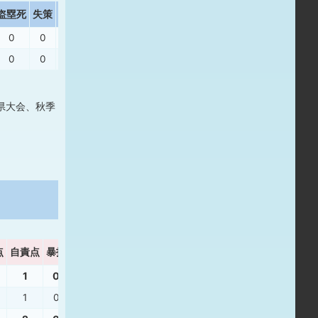
盗塁死
失策
出塁率
長打率
0
0
.222
.222
0
0
.000
.000
県大会、秋季
点
自責点
暴投
ボーク
WHIP
1
0
0
1.20
1
0
0
1.20