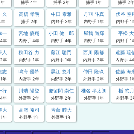
4年
捕手 4年
捕手 2年
捕手 1年
捕手 2
一久
高橋 孝明
中田 泰雅
丹羽 斗真
伏谷 空
4年
捕手 2年
内野手 3年
内野手 1年
内野手 1
幸一
宮地 優翔
小田 健二郎
屋我 尚輝
平松 大
4年
内野手 4年
内野手 4年
内野手 1年
内野手 1
帝人
秋田谷 力
藤江 馳門
西川 陽都
遠藤 琉
2年
内野手 1年
内野手 1年
内野手 3年
内野手 4
龍志
鳴海 優希
黒江 悠斗
仲田 隆玖
佐藤 海
1年
内野手 2年
内野手 2年
外野手 2年
外野手 1
一行
川端 陽登
慶留間 崇仁
椎名 孝太朗
楯 悠
4年
外野手 2年
外野手 2年
外野手 1年
外野手 3
隼大
高瀬 裕司
齊藤 睦大
 1年
外野手 1年
外野手 1年