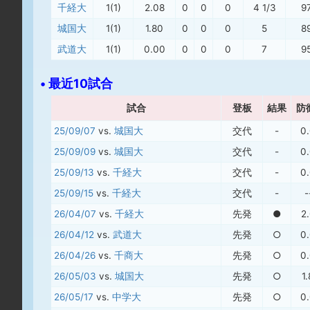
千経大
1(1)
2.08
0
0
0
4 1/3
9
城国大
1(1)
1.80
0
0
0
5
8
武道大
1(1)
0.00
0
0
0
7
9
• 最近10試合
試合
登板
結果
防
25/09/07
vs.
城国大
交代
-
0
25/09/09
vs.
城国大
交代
-
0
25/09/13
vs.
千経大
交代
-
0
25/09/15
vs.
千経大
交代
-
-
26/04/07
vs.
千経大
先発
●
2
26/04/12
vs.
武道大
先発
○
0
26/04/26
vs.
千商大
先発
○
0
26/05/03
vs.
城国大
先発
○
1
26/05/17
vs.
中学大
先発
○
0