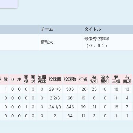
チーム
タイトル
最優秀防御率
情報大
（０．６１）
完
完
無四
被
被本
奪
与
勝
敗
セ
ホ
投球回
投球数
打者
投
封
死球
安打
塁打
三振
四球
4
1
0
0
0
0
0
29 1/3
503
128
23
0
18
13
0
0
0
0
0
0
0
2 2/3
66
19
6
0
1
4
0
0
0
0
1
0
0
24 1/3
346
99
21
0
18
7
0
0
0
0
0
0
0
2
34
11
3
0
1
1