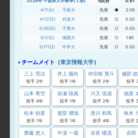
2026年 千葉県大学春季(１部)
5試合
0.61
4/7(火)
千経大
先発
●
2.08
4/12(日)
武道大
先発
○
0.00
4/26(日)
千商大
先発
○
0.00
5/3(日)
城国大
先発
○
1.80
5/17(日)
中学大
先発
○
0.00
• チームメイト
（
東京情報大学
）
三上 亮汰
井上 陽向
仲宗根 寛斗
儀部 
投手 2年
投手 1年
投手 2年
投手 
山本 青空
岩瀬 陸真
川又 琉成
德原 
投手 4年
投手 1年
投手 2年
投手 
松本 恒星
渡部 禮哉
滑川 和馬
秋本 
投手 1年
投手 1年
投手 4年
投手 
齋藤 悠人
中濵 一葵
吉富 瞳流
吉田