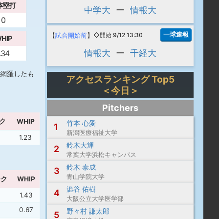
本塁打
中学大
ー
情報大
0
一球速報
【
試合開始前
】
◇開始 9/12 13:30
HIP
情報大
ー
千経大
.34
網羅したも
アクセスランキング Top5
＜今日＞
Pitchers
ク
WHIP
竹本 心愛
1
新潟医療福祉大学
1.23
鈴木大輝
2
常葉大学浜松キャンパス
鈴木 泰成
3
青山学院大学
ーク
WHIP
澁谷 佑樹
4
1.43
大阪公立大学医学部
0.67
野々村 謙太郎
5