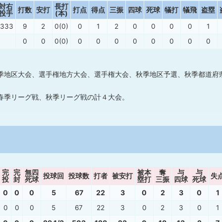
対右
長打
打数
安打
打点
得点
三振
四球
死球
犠打
犠飛
盗塁
投手
(本)
.333
9
2
0(0)
0
1
2
0
0
0
0
1
0
0
0(0)
0
0
0
0
0
0
0
0
季地区大会、選手権地方大会、選手権大会、秋季地区予選、秋季都道府
春季リーグ戦、秋季リーグ戦の計４大会。
完
完
無四
被本
奪
与
与
投球回
投球数
打者
被安打
失
投
封
死球
塁打
三振
四球
死球
0
0
0
5
67
22
3
0
2
3
0
1
0
0
0
5
67
22
3
0
2
3
0
1