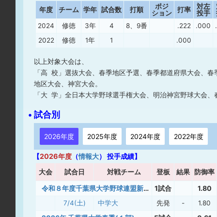
ポジ
対左
年度
チーム
学年
試合数
打順
打率
ション
投手
2024
修徳
3年
4
8、9番
.222
.000
2022
修徳
1年
1
.000
以上対象大会は、
「高 校」選抜大会、春季地区予選、春季都道府県大会、春
地区大会、神宮大会。
「大 学」全日本大学野球選手権大会、明治神宮野球大会、
• 試合別
2026年度
2025年度
2024年度
2022年度
【
2026年度
（
情報大
） 投手成績】
大
会
試合日
対戦チーム
登板
結果
防御率
令和８年度千葉県大学野球連盟新人戦
1試合
1.80
7/4(土)
中学大
先発
-
1.80