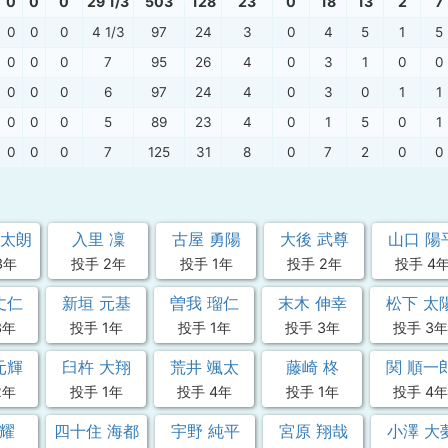
0
0
0
29 1/3
503
128
23
0
18
13
2
7
0
0
0
4 1/3
97
24
3
0
4
5
1
5
0
0
0
7
95
26
4
0
3
1
0
0
0
0
0
6
97
24
4
0
3
0
1
1
0
0
0
5
89
23
4
0
1
5
0
1
0
0
0
7
125
31
8
0
7
2
0
0
皓太朗
入里 凜
古屋 勇陽
大後 武尊
山口 陽
3年
投手 2年
投手 1年
投手 2年
投手 4
丈仁
新垣 元基
曽我 瑠仁
末木 伸幸
松下 太
3年
投手 1年
投手 1年
投手 3年
投手 3年
元輝
臼杵 大翔
荒井 颯太
藤崎 柊
関 順一
2年
投手 1年
投手 4年
投手 1年
投手 4年
 耀
四十住 海都
宇野 純平
宮原 翔哉
小澤 大