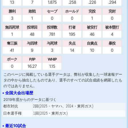
13
7
1.875
.258
.226
.294
勝利
敗戦
セーブ
ホールド
完投
完封
3
1
0
0
1
0
無四死球
投球回
投球数
打者
被安打
被本塁打
1
48
781
195
46
4
奪三振
与四球
与死球
失点
自責点
暴投
41
9
3
14
10
0
ボーク
P/IP
WHIP
0
16.27
1.15
このページに掲載している選手データは、弊社が収集した一球速報デー
タの中から抽出したものであり、選手のすべての試合成績を網羅したも
のではありません。
• 全国大会出場歴
2019年度からのデータに基づく
都市対抗
2回(2025・ヤマハ、2024・東邦ガス)
日本選手権
1回(2025・東邦ガス)
• 最近10試合