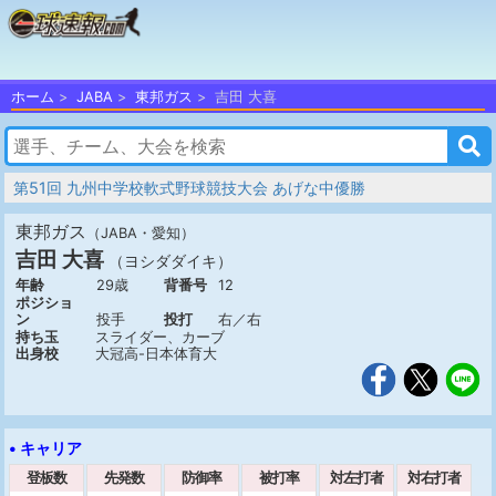
ホーム
JABA
東邦ガス
吉田 大喜
第51回 九州中学校軟式野球競技大会 あげな中優勝
東邦ガス
（JABA・愛知）
吉田 大喜
（ヨシダダイキ）
年齢
29歳
背番号
12
ポジショ
ン
投手
投打
右／右
持ち玉
スライダー、カーブ
出身校
大冠高-日本体育大
• キャリア
登板数
先発数
防御率
被打率
対左打者
対右打者