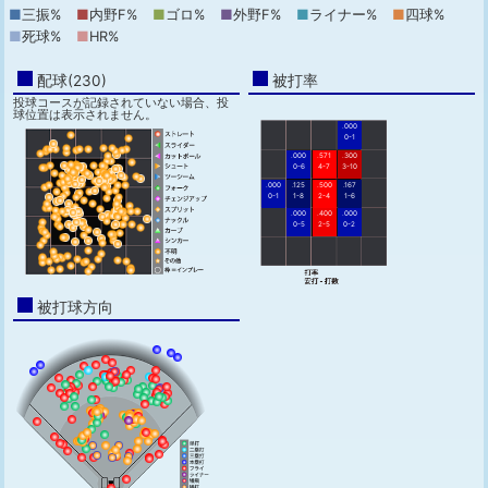
■
三振%
■
内野F%
■
ゴロ%
■
外野F%
■
ライナー%
■
四球%
■
死球%
■
HR%
配球(230)
被打率
投球コースが記録されていない場合、投
球位置は表示されません。
.000
0-1
.000
.571
.300
0-6
4-7
3-10
.000
.125
.500
.167
0-1
1-8
2-4
1-6
.000
.400
.000
0-5
2-5
0-2
被打球方向