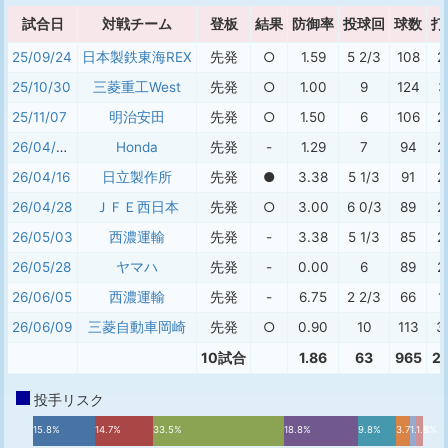
試合日
対戦チーム
登板
結果
防御率
投球回
球数
打
25/09/24
日本製鉄東海REX
先発
○
1.59
5 2/3
108
2
25/10/30
三菱重工West
先発
○
1.00
9
124
3
25/11/07
明治安田
先発
○
1.50
6
106
2
26/04/03
Honda
先発
-
1.29
7
94
2
26/04/16
日立製作所
先発
●
3.38
5 1/3
91
2
26/04/28
ＪＦＥ西日本
先発
○
3.00
6 0/3
89
2
26/05/03
西濃運輸
先発
-
3.38
5 1/3
85
2
26/05/28
ヤマハ
先発
-
0.00
6
89
2
26/06/05
西濃運輸
先発
-
6.75
2 2/3
66
1
26/06/09
三菱自動車岡崎
先発
○
0.90
10
113
3
10試合
1.86
63
965
2
投手リスク
15.8%
14.7%
33.5%
18.8%
9.8%
3.7%
1.5%
1.8%