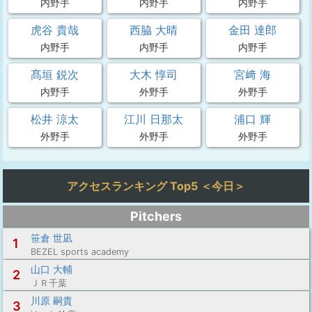
内野手
内野手
内野手
虎谷 貴哉
西脇 大晴
金田 達郎
内野手
内野手
内野手
髙垣 鋭次
大木 惇司
宮﨑 海
内野手
外野手
外野手
松井 涼太
江川 日那太
浦口 輝
外野手
外野手
外野手
アクセスランキング Top5 ＜今日＞
Pitchers
笹倉 世凪
1
BEZEL sports academy
山口 大輔
2
ＪＲ千葉
川原 嗣貴
3