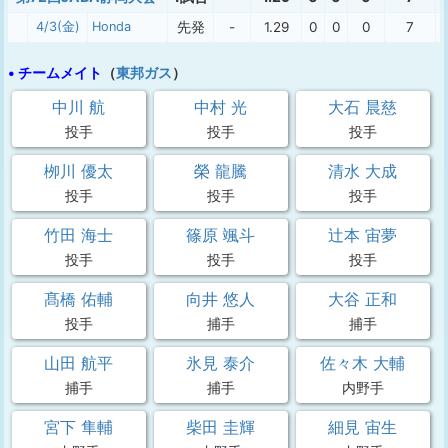
4/3(金)
Honda
先発
-
1.29
0
0
0
7
• チームメイト
（
東邦ガス
）
中川 航
中村 光
大石 晨慈
投手
投手
投手
栁川 優太
榮 龍騰
清水 大成
投手
投手
投手
竹田 海士
篠原 颯斗
辻本 宙夢
投手
投手
投手
髙橋 佑輔
向井 悠人
大谷 正和
投手
捕手
捕手
山田 航平
氷見 泰介
佐々木 大輔
捕手
捕手
内野手
宮下 隼輔
柴田 圭輝
細見 宙生