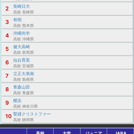
長崎日大
2
高校 長崎県
有明
3
高校 熊本県
沖縄尚学
4
高校 沖縄県
健大高崎
5
高校 群馬県
仙台育英
6
高校 宮城県
立正大淞南
7
高校 島根県
青森山田
8
高校 青森県
横浜
9
高校 神奈川県
聖隷クリストファー
10
高校 静岡県
高校
大学
ジュニア
JABA