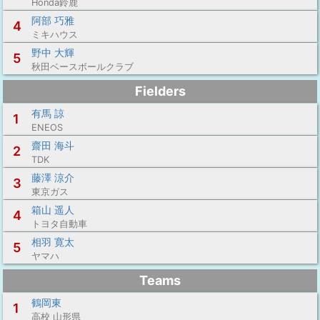
Honda鈴鹿
阿部 巧雅
4
ミキハウス
野中 大輝
5
秋田ベースボールクラブ
Fielders
有馬 諒
1
ENEOS
齋田 海斗
2
TDK
藤澤 涼介
3
東京ガス
箱山 遥人
4
トヨタ自動車
相羽 寛太
5
ヤマハ
Teams
鶴岡東
1
高校 山形県