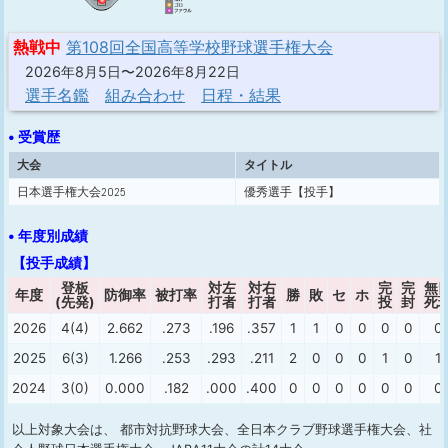
熱戦中
第108回全国高等学校野球選手権大会
2026年8月5日〜2026年8月22日
選手名鑑
組み合わせ
日程・結果
• 受賞歴
大会
タイトル
日本選手権大会2025
優秀選手【投手】
• 年度別成績
【投手成績】
登板
対左
対右
完
完
無
年度
防御率
被打率
勝
敗
セ
ホ
(先発)
打者
打者
投
封
死
2026
4(4)
2.662
.273
.196
.357
1
1
0
0
0
0
0
2025
6(3)
1.266
.253
.293
.211
2
0
0
0
1
0
1
2024
3(0)
0.000
.182
.000
.400
0
0
0
0
0
0
0
以上対象大会は、 都市対抗野球大会、全日本クラブ野球選手権大会、社