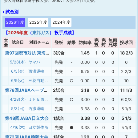
会人野球日本選手権大会、JABA11大会の計14大会。
• 試合別
2026年度
2025年度
2024年度
【
2026年度
（
東邦ガス
） 投手成績】
大
完
完
無四
試合日
対戦チーム
登板
結果
防御率
投球回
会
投
封
死球
第97回都市対抗 東海二次予選
3試合
1.45
1
0
0
18 2/3
5/28(木)
ヤマハ
先発
-
0.00
0
0
0
6
6/5(金)
西濃運輸
先発
-
6.75
0
0
0
2 2/3
6/9(火)
三菱自動車岡崎
先発
○
0.90
1
0
0
10
第78回JABAベーブルース杯
2試合
3.18
0
0
0
11 1/3
4/28(火)
ＪＦＥ西日本
先発
○
3.00
0
0
0
6 0/3
5/3(日)
西濃運輸
先発
-
3.38
0
0
0
5 1/3
第48回JABA日立大会
1試合
3.38
0
0
0
5 1/3
4/16(木)
日立製作所
先発
●
3.38
0
0
0
5 1/3
第72回JABA静岡大会
1試合
1.29
0
0
0
7