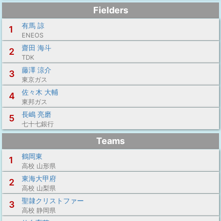
Fielders
有馬 諒
1
ENEOS
齋田 海斗
2
TDK
藤澤 涼介
3
東京ガス
佐々木 大輔
4
東邦ガス
長嶋 亮磨
5
七十七銀行
Teams
鶴岡東
1
高校 山形県
東海大甲府
2
高校 山梨県
聖隷クリストファー
3
高校 静岡県