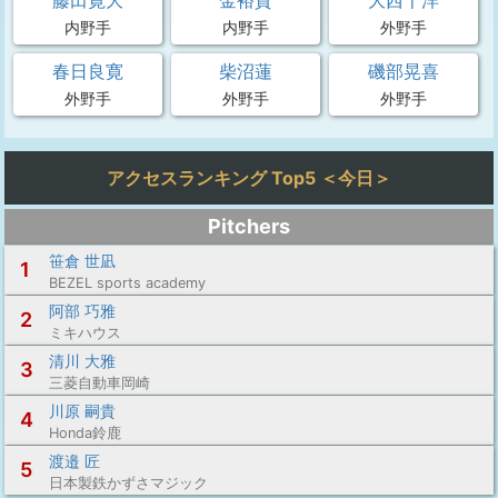
藤田寛大
金裕貴
大西千洋
内野手
内野手
外野手
春日良寛
柴沼蓮
磯部晃喜
外野手
外野手
外野手
アクセスランキング Top5 ＜今日＞
Pitchers
笹倉 世凪
1
BEZEL sports academy
阿部 巧雅
2
ミキハウス
清川 大雅
3
三菱自動車岡崎
川原 嗣貴
4
Honda鈴鹿
渡邉 匠
5
日本製鉄かずさマジック