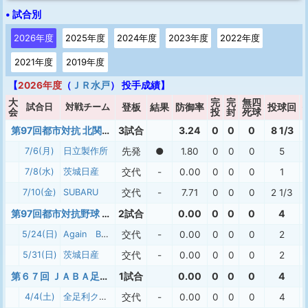
• 試合別
2026年度
2025年度
2024年度
2023年度
2022年度
2021年度
2019年度
【
2026年度
（
ＪＲ水戸
） 投手成績】
大
完
完
無四
試合日
対戦チーム
登板
結果
防御率
投球回
会
投
封
死球
第97回都市対抗 北関東二次予選
3試合
3.24
0
0
0
8 1/3
7/6(月)
日立製作所
先発
●
1.80
0
0
0
5
7/8(水)
茨城日産
交代
-
0.00
0
0
0
1
7/10(金)
SUBARU
交代
-
7.71
0
0
0
2 1/3
第97回都市対抗野球 茨城県大会
2試合
0.00
0
0
0
4
5/24(日)
Again Baseball Club
交代
-
0.00
0
0
0
2
5/31(日)
茨城日産
交代
-
0.00
0
0
0
2
第６７回 ＪＡＢＡ足利市長杯大会
1試合
0.00
0
0
0
4
4/4(土)
全足利クラブ
交代
-
0.00
0
0
0
4