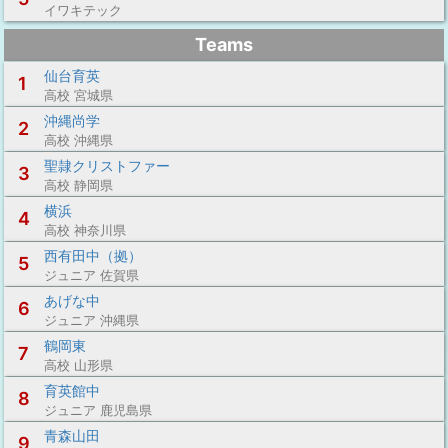
イワキテック
Teams
仙台育英
1
高校 宮城県
沖縄尚学
2
高校 沖縄県
聖隷クリストファー
3
高校 静岡県
横浜
4
高校 神奈川県
西有田中（拠）
5
ジュニア 佐賀県
あげな中
6
ジュニア 沖縄県
鶴岡東
7
高校 山形県
育英館中
8
ジュニア 鹿児島県
青森山田
9