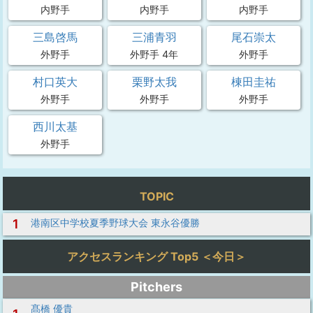
内野手
内野手
内野手
三島啓馬
三浦青羽
尾石崇太
外野手
外野手 4年
外野手
村口英大
栗野太我
棟田圭祐
外野手
外野手
外野手
西川太基
外野手
TOPIC
1
港南区中学校夏季野球大会 東永谷優勝
アクセスランキング Top5 ＜今日＞
Pitchers
髙橋 優貴