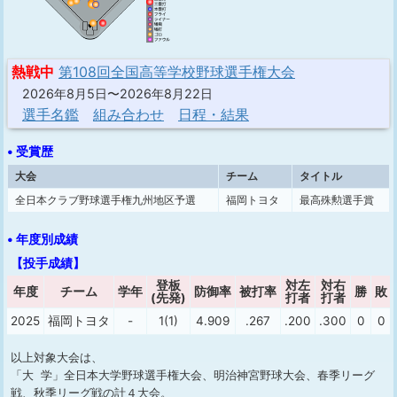
熱戦中
第108回全国高等学校野球選手権大会
2026年8月5日〜2026年8月22日
選手名鑑
組み合わせ
日程・結果
• 受賞歴
大会
チーム
タイトル
全日本クラブ野球選手権九州地区予選
福岡トヨタ
最高殊勲選手賞
• 年度別成績
【投手成績】
登板
対左
対右
年度
チーム
学年
防御率
被打率
勝
敗
(先発)
打者
打者
2025
福岡トヨタ
-
1(1)
4.909
.267
.200
.300
0
0
以上対象大会は、
「大 学」全日本大学野球選手権大会、明治神宮野球大会、春季リーグ
戦、秋季リーグ戦の計４大会。