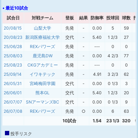
• 最近10試合
試合日
対戦チーム
登板
結果
防御率
投球回
球数
打
20/08/15
山梨大学
先発
-
0.00
5
59
1
20/08/23
新潟医療福祉大学
交代
-
5.40
1 2/3
27
25/06/28
REXパワーズ
先発
-
---
0
0
25/08/03
鹿児島DW
先発
-
0.00
4 2/3
77
2
25/08/23
CKGアカデミー
先発
-
---
0
0
25/09/14
イワキテック
先発
-
4.91
3 2/3
62
1
26/05/31
宮崎梅田学園
交代
-
0.00
0 1/3
3
26/06/01
熊本GL
交代
-
5.40
1 2/3
20
26/07/07
SNアーマンズBC
交代
-
0.00
0 1/3
9
26/07/08
REXパワーズ
先発
○
0.00
6
63
1
10試合
1.54
23 1/3
320
9
投手リスク