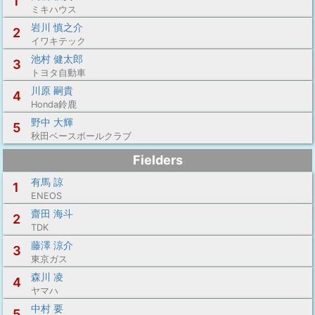
1
ミキハウス
岩川 慎之介
2
イワキテック
池村 健太郎
3
トヨタ自動車
川原 嗣貴
4
Honda鈴鹿
野中 大輝
5
秋田ベースボールクラブ
Fielders
有馬 諒
1
ENEOS
齋田 海斗
2
TDK
藤澤 涼介
3
東京ガス
森川 凌
4
ヤマハ
中村 要
5