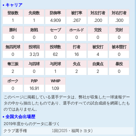
• キャリア
登板数
先発数
防御率
被打率
対左打者
対右打者
1
1
4.909
.267
.200
.300
勝利
敗戦
セーブ
ホールド
完投
完封
0
0
0
0
0
0
無四死球
投球回
投球数
打者
被安打
被本塁打
0
3 2/3
62
16
4
0
奪三振
与四球
与死球
失点
自責点
暴投
2
0
1
2
2
0
ボーク
P/IP
WHIP
0
16.91
1.09
このページに掲載している選手データは、弊社が収集した一球速報デー
タの中から抽出したものであり、選手のすべての試合成績を網羅したも
のではありません。
• 全国大会出場歴
2019年度からのデータに基づく
クラブ選手権
1回(2025・福岡トヨタ)