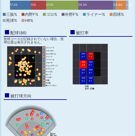
17.3%
13%
27.1%
29.3%
2.1%
8.6%
2.1%
■
三振%
■
内野F%
■
ゴロ%
■
外野F%
■
ライナー%
■
四球%
■
死球%
■
HR%
配球(86)
被打率
投球コースが記録されていない場合、投
球位置は表示されません。
.000
.333
0-1
1-3
.500
.000
3-6
0-7
.000
.000
0-1
0-1
.000
.000
0-2
0-1
被打球方向