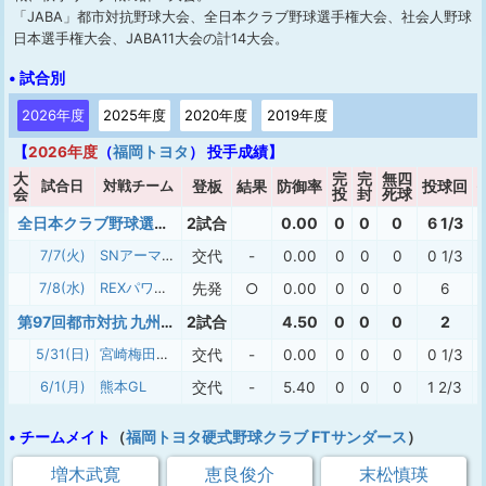
「JABA」都市対抗野球大会、全日本クラブ野球選手権大会、社会人野球
日本選手権大会、JABA11大会の計14大会。
• 試合別
2026年度
2025年度
2020年度
2019年度
【
2026年度
（
福岡トヨタ
） 投手成績】
大
完
完
無四
試合日
対戦チーム
登板
結果
防御率
投球回
会
投
封
死球
全日本クラブ野球選手権九州地区予選
2試合
0.00
0
0
0
6 1/3
7/7(火)
SNアーマンズBC
交代
-
0.00
0
0
0
0 1/3
7/8(水)
REXパワーズ
先発
○
0.00
0
0
0
6
第97回都市対抗 九州地区予選
2試合
4.50
0
0
0
2
5/31(日)
宮崎梅田学園
交代
-
0.00
0
0
0
0 1/3
6/1(月)
熊本GL
交代
-
5.40
0
0
0
1 2/3
• チームメイト
（
福岡トヨタ硬式野球クラブ FTサンダース
）
増木武寛
恵良俊介
末松慎瑛