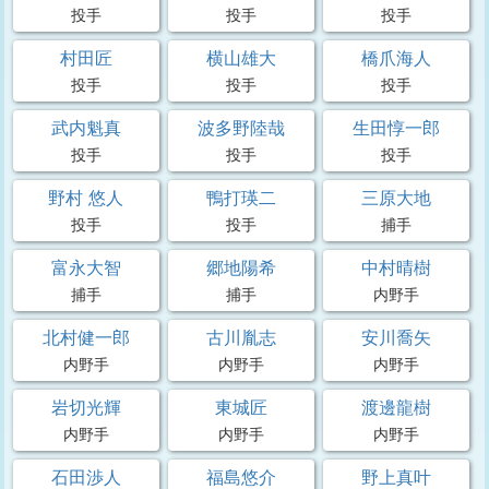
投手
投手
投手
村田匠
横山雄大
橋爪海人
投手
投手
投手
武内魁真
波多野陸哉
生田惇一郎
投手
投手
投手
野村 悠人
鴨打瑛二
三原大地
投手
投手
捕手
富永大智
郷地陽希
中村晴樹
捕手
捕手
内野手
北村健一郎
古川胤志
安川喬矢
内野手
内野手
内野手
岩切光輝
東城匠
渡邊龍樹
内野手
内野手
内野手
石田渉人
福島悠介
野上真叶