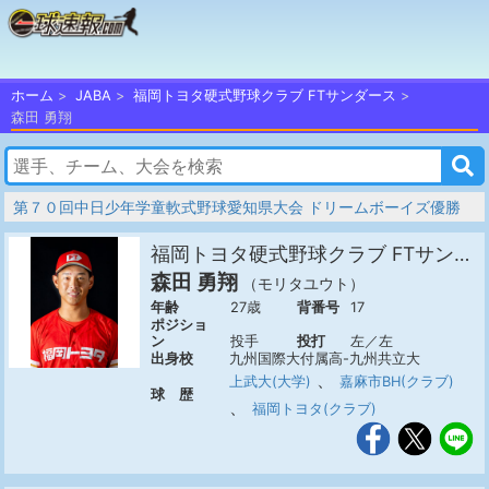
ホーム
JABA
福岡トヨタ硬式野球クラブ FTサンダース
森田 勇翔
第７０回中日少年学童軟式野球愛知県大会 ドリームボーイズ優勝
福岡トヨタ硬式野球クラブ FTサンダース
森田 勇翔
（モリタユウト）
年齢
27歳
背番号
17
ポジショ
ン
投手
投打
左／左
出身校
九州国際大付属高-九州共立大
、
上武大(大学)
嘉麻市BH(クラブ)
球 歴
、
福岡トヨタ(クラブ)