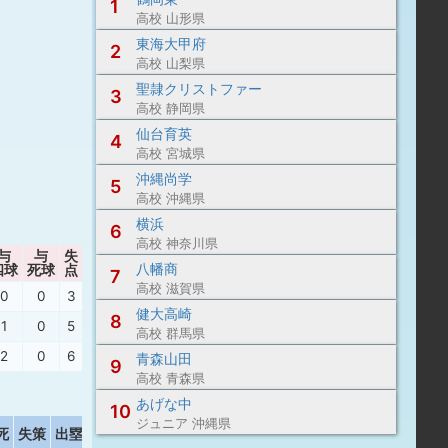
1
高校 山形県
東海大甲府
2
高校 山梨県
聖隷クリストファー
3
高校 静岡県
仙台育英
4
高校 宮城県
沖縄尚学
5
高校 沖縄県
横浜
6
高校 神奈川県
与
与
失
暴
自責点
ボーク
P/IP
WHIP
八幡商
四球
死球
点
投
7
高校 滋賀県
0
0
3
3
0
0
29.00
5.00
健大高崎
8
1
0
5
5
0
0
19.67
2.33
高校 群馬県
2
0
6
4
3
0
14.31
1.15
青森山田
9
高校 青森県
あげな中
10
ジュニア 沖縄県
死
失策
出塁率
長打率