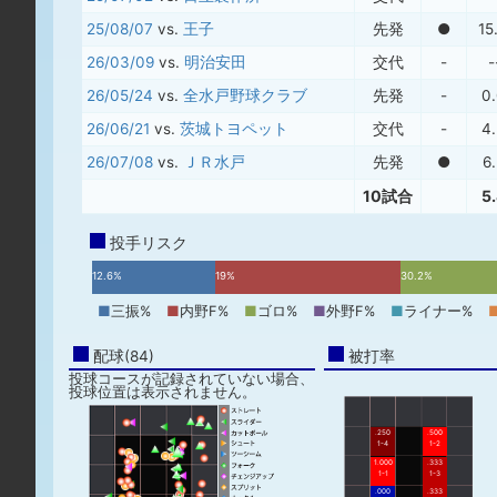
25/08/07
vs.
王子
先発
●
15
26/03/09
vs.
明治安田
交代
-
-
26/05/24
vs.
全水戸野球クラブ
先発
-
0
26/06/21
vs.
茨城トヨペット
交代
-
4
26/07/08
vs.
ＪＲ水戸
先発
●
6
10試合
5
投手リスク
12.6%
19%
30.2%
■
三振%
■
内野F%
■
ゴロ%
■
外野F%
■
ライナー%
配球(84)
被打率
投球コースが記録されていない場合、
投球位置は表示されません。
.250
.500
1-4
1-2
1.000
.333
1-1
1-3
.000
.333