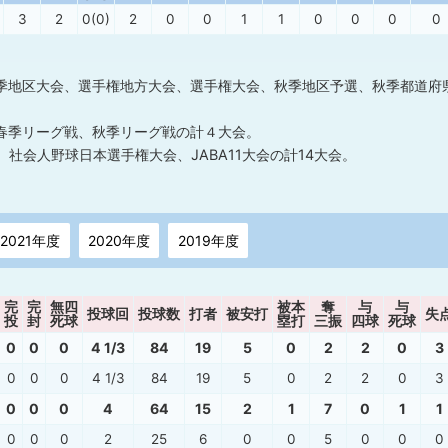
3
2
0(0)
2
0
0
1
1
0
0
0
0
季地区大会、選手権地方大会、選手権大会、秋季地区予選、秋季都道府
春季リーグ戦、秋季リーグ戦の計４大会。
社会人野球日本選手権大会、JABA11大会の計14大会。
2021年度
2020年度
2019年度
完
完
無四
被本
奪
与
与
投球回
投球数
打者
被安打
失
投
封
死球
塁打
三振
四球
死球
0
0
0
4 1/3
84
19
5
0
2
2
0
3
0
0
0
4 1/3
84
19
5
0
2
2
0
3
0
0
0
4
64
15
2
1
7
0
1
1
0
0
0
2
25
6
0
0
5
0
0
0