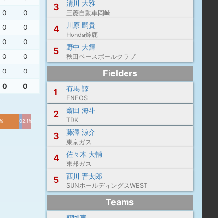
清川 大雅
3
0
0
三菱自動車岡崎
川原 嗣貴
0
0
4
Honda鈴鹿
0
0
野中 大輝
5
0
0
秋田ベースボールクラブ
0
0
Fielders
0
0
有馬 諒
1
ENEOS
齋田 海斗
2
TDK
3%
0.7%
2.1%
藤澤 涼介
3
東京ガス
佐々木 大輔
4
東邦ガス
西川 晋太郎
5
SUNホールディングスWEST
Teams
鶴岡東