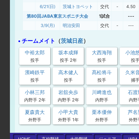
6/21(日)
茨城トヨペット
交代
-
4.50
第80回JABA東京スポニチ大会
1試合
---
3/9(月)
明治安田
交代
-
---
• チームメイト
（
茨城日産
）
中裕太郎
坂本成輝
大西海翔
小池
投手
投手 2年
投手
投
濱崎鉄平
高木健人
髙松将斗
久米
投手
投手
投手
捕
小林三邦
岩舘央歩
川﨑進也
石渡
内野手 2年
内野手 2年
内野手
内野
夏森貴大
小甲大貴
栗本優伸
芦名
外野手
外野手 1年
外野手
外野