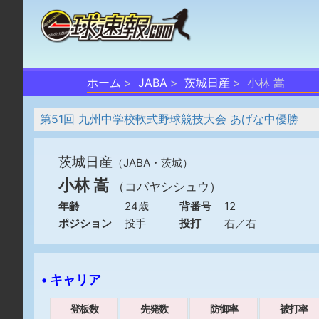
ホーム
JABA
茨城日産
小林 嵩
第51回 九州中学校軟式野球競技大会 あげな中優勝
茨城日産
（JABA・茨城）
小林 嵩
（コバヤシシュウ）
年齢
24歳
背番号
12
ポジション
投手
投打
右／右
• キャリア
登板数
先発数
防御率
被打率