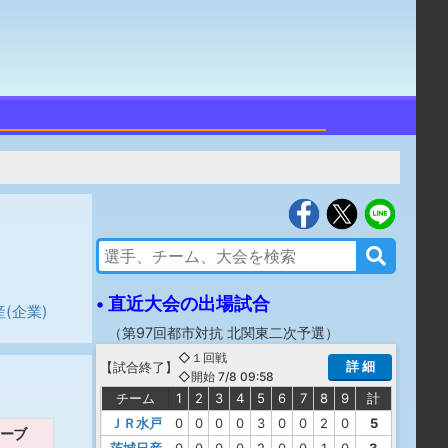
• 直近大会の出場試合
(企業)
（
第97回都市対抗 北関東二次予選
）
◇１回戦
詳 細
【
試合終了
】
◇開始 7/8 09:58
チーム
1
2
3
4
5
6
7
8
9
計
ＪＲ水戸
0
0
0
0
3
0
0
2
0
5
ーブ