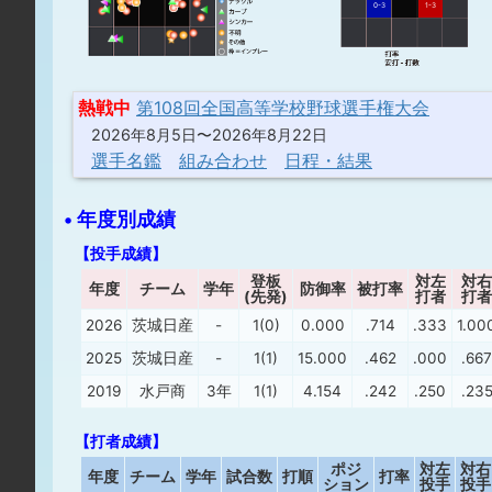
0-3
1-3
熱戦中
第108回全国高等学校野球選手権大会
2026年8月5日〜2026年8月22日
選手名鑑
組み合わせ
日程・結果
• 年度別成績
【投手成績】
登板
対左
対右
年度
チーム
学年
防御率
被打率
(先発)
打者
打者
2026
茨城日産
-
1(0)
0.000
.714
.333
1.00
2025
茨城日産
-
1(1)
15.000
.462
.000
.667
2019
水戸商
3年
1(1)
4.154
.242
.250
.23
【打者成績】
ポジ
対左
対右
年度
チーム
学年
試合数
打順
打率
ション
投手
投手