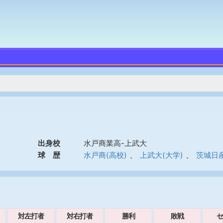
出身校
水戸商業高-上武大
、
、
球 歴
水戸商(高校)
上武大(大学)
茨城日産
対左打者
対右打者
勝利
敗戦
セ