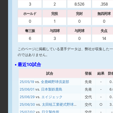
3
2
8.526
.358
ホールド
完投
完封
無四死球
0
1
0
0
奪三振
与四球
与死球
失点
6
3
0
14
このページに掲載している選手データは、弊社が収集した一
のではありません。
• 最近10試合
試合
登板
結果
防
25/05/19
vs.
全鹿嶋野球倶楽部
先発
-
0
25/06/01
vs.
日本製鉄鹿島
先発
-
6
25/06/29
vs.
エイジェック
交代
-
0
25/06/30
vs.
太田暁工業硬式野球クラブ
交代
○
3
25/07/02
vs.
日立製作所
交代
-
-