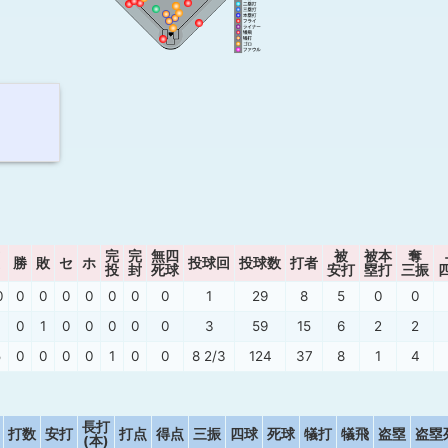
完
完
無四
被
被本
奪
勝
敗
セ
ホ
投球回
投球数
打者
投
封
死球
安打
塁打
三振
0
0
0
0
0
0
0
0
1
29
8
5
0
0
0
1
0
0
0
0
0
3
59
15
6
2
2
5
0
0
0
0
1
0
0
8 2/3
124
37
8
1
4
長打
打数
安打
打点
得点
三振
四球
死球
犠打
犠飛
盗塁
盗塁
(本)