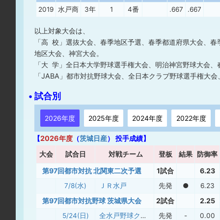
2019
水戸商
3年
1
4番
.667
.667
以上対象大会は、
「高 校」選抜大会、春季地区予選、春季都道府県大会、春
地区大会、神宮大会。
「大 学」全日本大学野球選手権大会、明治神宮野球大会、
「JABA」都市対抗野球大会、全日本クラブ野球選手権大会、
• 試合別
2026年度
2025年度
2024年度
2022年度
【
2026年度
（
茨城日産
） 投手成績】
大
会
試合日
対戦チーム
登板
結果
防御率
第97回都市対抗 北関東二次予選
1試合
6.23
7/8(水)
ＪＲ水戸
先発
●
6.23
第97回都市対抗野球 茨城県大会
2試合
2.25
5/24(日)
全水戸野球クラブ
先発
-
0.00