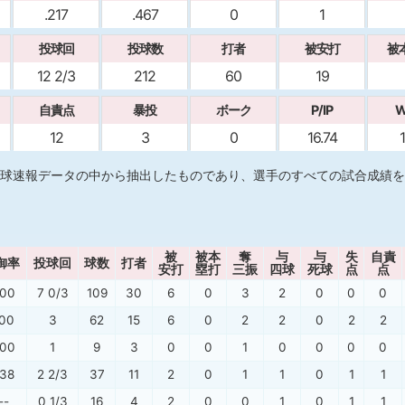
.217
.467
0
1
投球回
投球数
打者
被安打
被
12 2/3
212
60
19
自責点
暴投
ボーク
P/IP
W
12
3
0
16.74
1
球速報データの中から抽出したものであり、選手のすべての試合成績を
被
被本
奪
与
与
失
自責
御率
投球回
球数
打者
安打
塁打
三振
四球
死球
点
点
.00
7 0/3
109
30
6
0
3
2
0
0
0
.00
3
62
15
6
0
2
2
0
2
2
.00
1
9
3
0
0
1
0
0
0
0
.38
2 2/3
37
11
2
0
1
1
0
1
1
--
0 1/3
16
4
2
0
0
1
0
1
1