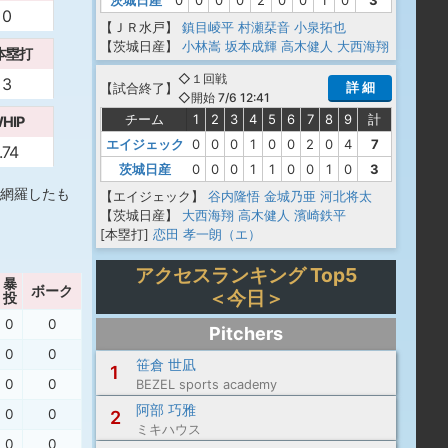
茨城日産
0
0
0
0
2
0
0
1
0
3
0
【ＪＲ水戸】
鎮目崚平
村瀬栞音
小泉拓也
【茨城日産】
小林嵩
坂本成輝
高木健人
大西海翔
本塁打
◇１回戦
3
詳 細
【
試合終了
】
◇開始 7/6 12:41
チーム
1
2
3
4
5
6
7
8
9
計
HIP
エイジェック
0
0
0
1
0
0
2
0
4
7
.74
茨城日産
0
0
0
1
1
0
0
1
0
3
網羅したも
【エイジェック】
谷内隆悟
金城乃亜
河北将太
【茨城日産】
大西海翔
高木健人
濱崎鉄平
[本塁打]
恋田 孝一朗（エ）
アクセスランキング Top5
暴
ボーク
＜今日＞
投
0
0
Pitchers
0
0
笹倉 世凪
1
0
0
BEZEL sports academy
阿部 巧雅
0
0
2
ミキハウス
0
0