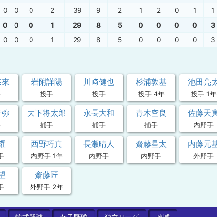
0
0
0
2
39
9
2
1
2
0
1
1
0
0
0
1
29
8
5
0
0
0
0
3
0
0
0
1
29
8
5
0
0
0
0
3
悠來
岩附詳陽
川﨑健也
杉浦敦基
池田亮
手
投手
投手
投手 4年
投手 1年
音弥
大下将太郎
永長大和
青木空良
佐藤天
手
捕手
捕手
捕手
内野手
耀
西野巧真
長瀬晴人
齋藤星太
内藤元
手
内野手 1年
内野手
内野手
外野手
望
齋藤匠
手
外野手 2年