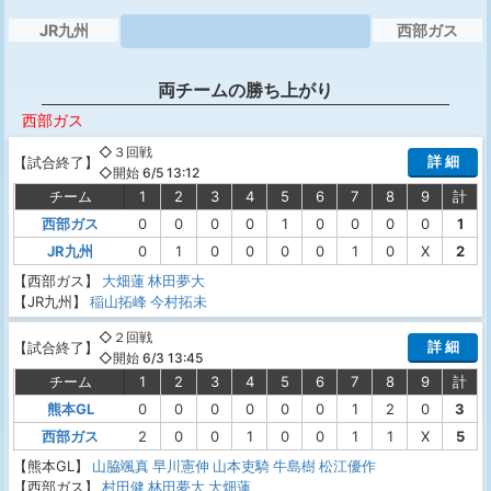
JR九州
西部ガス
両チームの勝ち上がり
西部ガス
◇３回戦
詳 細
【
試合終了
】
◇開始 6/5 13:12
チーム
1
2
3
4
5
6
7
8
9
計
西部ガス
0
0
0
0
1
0
0
0
0
1
JR九州
0
1
0
0
0
0
1
0
X
2
【西部ガス】
大畑蓮
林田夢大
【JR九州】
稲山拓峰
今村拓未
◇２回戦
詳 細
【
試合終了
】
◇開始 6/3 13:45
チーム
1
2
3
4
5
6
7
8
9
計
熊本GL
0
0
0
0
0
0
1
2
0
3
西部ガス
2
0
0
1
0
0
1
1
X
5
【熊本GL】
山脇颯真
早川憲伸
山本吏騎
牛島樹
松江優作
【西部ガス】
村田健
林田夢大
大畑蓮