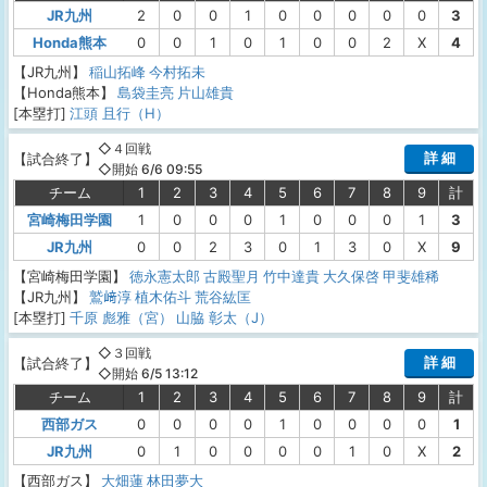
JR九州
2
0
0
1
0
0
0
0
0
3
Honda熊本
0
0
1
0
1
0
0
2
X
4
【JR九州】
稲山拓峰
今村拓未
【Honda熊本】
島袋圭亮
片山雄貴
[本塁打]
江頭 且行（H）
◇４回戦
詳 細
【
試合終了
】
◇開始 6/6 09:55
チーム
1
2
3
4
5
6
7
8
9
計
宮崎梅田学園
1
0
0
0
1
0
0
0
1
3
JR九州
0
0
2
3
0
1
3
0
X
9
【宮崎梅田学園】
徳永憲太郎
古殿聖月
竹中達貴
大久保啓
甲斐雄稀
【JR九州】
鷲﨑淳
植木佑斗
荒谷紘匡
[本塁打]
千原 彪雅（宮）
山脇 彰太（J）
◇３回戦
詳 細
【
試合終了
】
◇開始 6/5 13:12
チーム
1
2
3
4
5
6
7
8
9
計
西部ガス
0
0
0
0
1
0
0
0
0
1
JR九州
0
1
0
0
0
0
1
0
X
2
【西部ガス】
大畑蓮
林田夢大