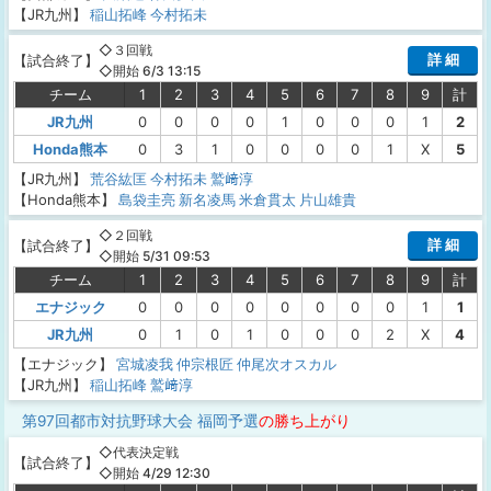
【JR九州】
稲山拓峰
今村拓未
◇３回戦
詳 細
【
試合終了
】
◇開始 6/3 13:15
チーム
1
2
3
4
5
6
7
8
9
計
JR九州
0
0
0
0
1
0
0
0
1
2
Honda熊本
0
3
1
0
0
0
0
1
X
5
【JR九州】
荒谷紘匡
今村拓未
鷲﨑淳
【Honda熊本】
島袋圭亮
新名凌馬
米倉貫太
片山雄貴
◇２回戦
詳 細
【
試合終了
】
◇開始 5/31 09:53
チーム
1
2
3
4
5
6
7
8
9
計
エナジック
0
0
0
0
0
0
0
0
1
1
JR九州
0
1
0
1
0
0
0
2
X
4
【エナジック】
宮城凌我
仲宗根匠
仲尾次オスカル
【JR九州】
稲山拓峰
鷲﨑淳
第97回都市対抗野球大会 福岡予選
の勝ち上がり
◇代表決定戦
【
試合終了
】
◇開始 4/29 12:30