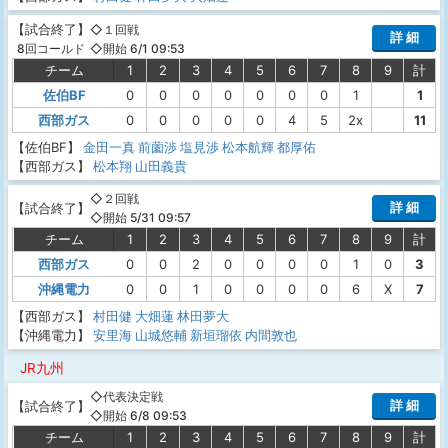
【
試合終了
】
◇１回戦
詳 細
◇開始 6/1 09:53
8回コールド
チーム
1
2
3
4
5
6
7
8
9
計
佐伯BF
0
0
0
0
0
0
0
1
1
西部ガス
0
0
0
0
0
4
5
2x
11
【佐伯BF】
金田一真
前薗渉
塩見渉
松本航輝
都厚佑
【西部ガス】
松本翔
山田義貴
◇２回戦
詳 細
【
試合終了
】
◇開始 5/31 09:57
チーム
1
2
3
4
5
6
7
8
9
計
西部ガス
0
0
2
0
0
0
0
1
0
3
沖縄電力
0
0
1
0
0
0
0
6
X
7
【西部ガス】
村田健
大畑蓮
林田夢大
【沖縄電力】
安里海
山城悠輔
新垣瑠依
内間敦也
JR九州
◇代表決定戦
詳 細
【
試合終了
】
◇開始 6/8 09:53
チーム
1
2
3
4
5
6
7
8
9
計