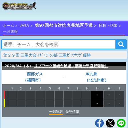
第97回都市対抗 九州地区予選
ホーム
JABA
日程・結果
一球速報
第２９回 三重大会 ﾚｷﾞｭﾗｰの部 三重ｾﾞｯﾂﾔﾝｸﾞ優勝
2026/6/4（木）
リブワーク藤崎台球場（藤崎台県営野球場）
西部ガス
JR九州
-
（福岡市）
（北九州市）
1
2
3
4
5
6
7
8
9
計
H
E
-
-
-
-
-
-
一球速報
先発情報