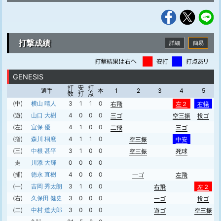
打撃成績
詳細
簡易
GENESIS
打
安
打
選手
本
1
2
3
4
5
数
打
点
(中)
横山 晴人
3
1
1
0
右飛
左２
右犠
(遊)
山口 大樹
4
0
0
0
三ゴ
空三振
投ゴ
(左)
宜保 優
4
1
0
0
二飛
三ゴ
(指)
森川 桐麿
4
1
1
0
空三振
中安
(三)
中根 甚平
3
1
0
0
空三振
死球
走
川添 大輝
0
0
0
0
(捕)
徳永 直樹
4
0
0
0
一ゴ
左飛
(一)
吉岡 秀太朗
3
1
0
0
右飛
左２
(右)
久保田 健史
3
0
0
0
一ゴ
投ゴ
(二)
中村 道大郎
3
0
0
0
遊ゴ
空三振