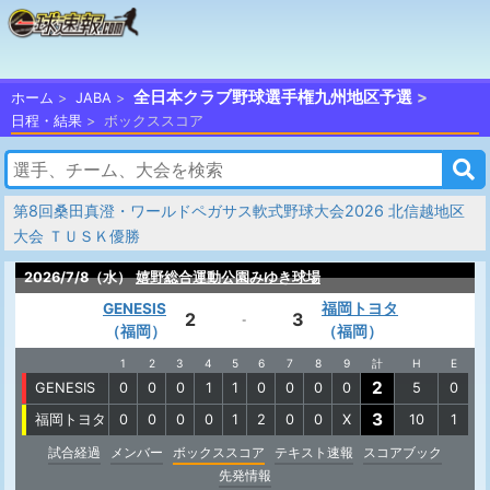
全日本クラブ野球選手権九州地区予選
ホーム
JABA
日程・結果
ボックススコア
第8回桑田真澄・ワールドペガサス軟式野球大会2026 北信越地区
大会 ＴＵＳＫ優勝
2026/7/8（水）
嬉野総合運動公園みゆき球場
GENESIS
福岡トヨタ
2
3
-
（福岡）
（福岡）
1
2
3
4
5
6
7
8
9
計
H
E
2
GENESIS
0
0
0
1
1
0
0
0
0
5
0
3
福岡トヨタ
0
0
0
0
1
2
0
0
X
10
1
試合経過
メンバー
ボックススコア
テキスト速報
スコアブック
先発情報