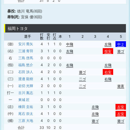
合計
31
5
2
0
暴投:
徳川 竜馬(6回)
牽制死:
宜保 優(6回)
福岡トヨタ
打
安
打
選手
本
1
2
3
4
5
数
打
点
(遊)
安川 喬矢
4
1
1
0
中飛
左飛
中２
(右)
三浦 青羽
3
1
0
0
左飛
投安
遊ゴ
右
三島 啓馬
0
0
0
0
(指)
福島 悠介
4
2
0
0
右飛
左飛
(二)
石田 渉人
4
2
0
0
遊ゴ
右安
(三)
渡邊 龍樹
4
1
0
0
二ゴ
右飛
(一)
岩切 光輝
2
0
0
0
二ゴ
遊直
打一
古川 胤志
1
1
1
0
一
東城 匠
0
0
0
0
(左)
棟田 圭祐
3
1
0
0
左飛
左安
(中)
尾石 崇太
4
1
0
0
左飛
左安
(捕)
三原 大地
4
0
0
0
遊ゴ
遊ゴ
合計
33
10
2
0