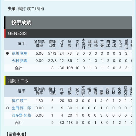
失策:
鴨打 瑛二(5回)
投手成績
GENESIS
本
自
通算防
投球
打
球
安
犠
犠
三
四
死
失
暴
選手
塁
責
御率
回数
者
数
打
打
飛
振
球
球
点
投
打
点
●
徳川 竜馬
5.06
5 1/3
24
73
8
0
0
0
0
0
0
3
3
1
今村 拓真
0.00
2 2/3
12
35
2
0
1
0
1
2
0
0
0
0
合計
8
36
108
10
0
1
0
1
2
0
3
3
1
福岡トヨタ
本
自
通算防
投球
打
球
安
犠
犠
三
四
死
失
暴
選手
塁
責
御率
回数
者
数
打
打
飛
振
球
球
点
投
打
点
鴨打 瑛二
1.80
5
20
63
3
0
0
1
4
0
1
2
1
0
○
生田 惇一郎
0.00
3
9
30
1
0
0
0
1
0
0
0
0
0
波多野 陸哉
0.00
1
4
20
1
0
0
0
3
0
0
0
0
0
合計
9
33
113
5
0
0
1
8
0
1
2
1
0
【留意事項】