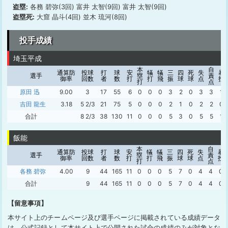
盗塁:
各務 碧弥(3回) 富井 太智(9回) 富井 太智(9回)
盗塁死:
大窟 晶斗(4回) 並木 琉河(8回)
投手成績
埼玉平成
本
自
通算防
投球
打
球
安
犠
犠
三
四
死
失
暴
選手
塁
責
御率
回数
者
数
打
打
飛
振
球
球
点
投
打
点
原田 迅
9.00
3
17
55
6
0
0
0
3
2
0
3
3
1
吉田 龍生
3.18
5 2/3
21
75
5
0
0
0
2
1
0
2
2
0
合計
8 2/3
38
130
11
0
0
0
5
3
0
5
5
1
飯能
本
自
通算防
投球
打
球
安
犠
犠
三
四
死
失
暴
選手
塁
責
御率
回数
者
数
打
打
飛
振
球
球
点
投
打
点
各務 碧弥
4.00
9
44
165
11
0
0
0
5
7
0
4
4
0
合計
9
44
165
11
0
0
0
5
7
0
4
4
0
【留意事項】
本サイト上のチームページ及び選手ページに掲載されている成績データ
は、公式記録として本サイト上で公開された試合の成績のみが対象とな