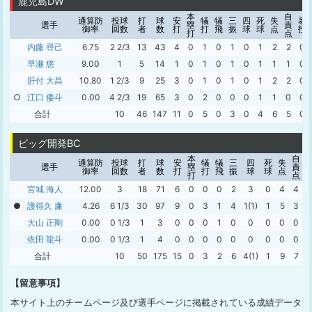
鹿児島DW
本
自
通算防
投球
打
球
安
犠
犠
三
四
死
失
暴
選手
塁
責
御率
回数
者
数
打
打
飛
振
球
球
点
投
打
点
内藤 尋己
6.75
2 2/3
13
43
4
0
1
0
1
0
1
2
2
0
早瀬 悠
9.00
1
5
14
1
0
1
0
1
0
1
1
1
0
肝付 大昌
10.80
1 2/3
9
25
3
0
1
0
1
0
1
2
2
0
○
江口 倭斗
0.00
4 2/3
19
65
3
0
2
0
0
0
1
1
0
0
合計
10
46
147
11
0
5
0
3
0
4
6
5
0
ビッグ開発BC
本
自
通算防
投球
打
球
安
犠
犠
三
四
死
失
選手
塁
責
御率
回数
者
数
打
打
飛
振
球
球
点
打
点
宮城 海人
12.00
3
18
71
6
0
0
0
2
3
0
4
4
●
護得久 廉
4.26
6 1/3
30
97
9
0
3
1
4
1(1)
1
5
3
大山 正剛
0.00
0 1/3
1
3
0
0
0
1
0
0
0
0
0
依田 龍斗
0.00
0 1/3
1
4
0
0
0
0
0
0
0
0
0
合計
10
50
175
15
0
3
2
6
4(1)
1
9
7
【留意事項】
本サイト上のチームページ及び選手ページに掲載されている成績データ