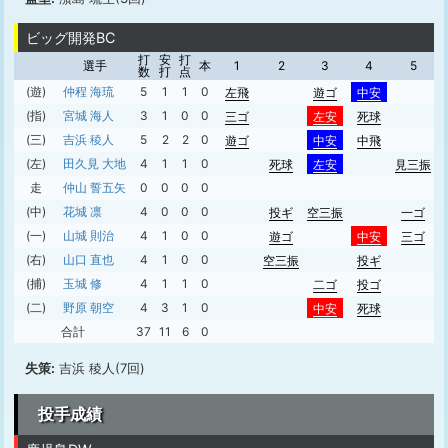
ビッグ開発BC
打
安
打
選手
本
1
2
3
4
5
数
打
点
(遊)
仲程 海琉
5
1
1
0
左飛
遊ゴ
中安
(指)
宮城 海人
3
1
0
0
三ゴ
左安
死球
(三)
吉浜 稜人
5
2
2
0
遊ゴ
中安
中飛
(左)
田久見 大地
4
1
1
0
死球
左安
見三振
走
仲山 誓五矢
0
0
0
0
(中)
花城 凛
4
0
0
0
投ギ
空三振
一ゴ
(一)
山城 則治
4
1
0
0
遊ゴ
中安
三ゴ
(右)
山口 直也
4
1
0
0
空三振
投ギ
(捕)
玉城 修
4
1
1
0
二ゴ
投ゴ
(二)
野原 朝空
4
3
1
0
中安
死球
合計
37
11
6
0
失策:
吉浜 稜人(7回)
投手成績