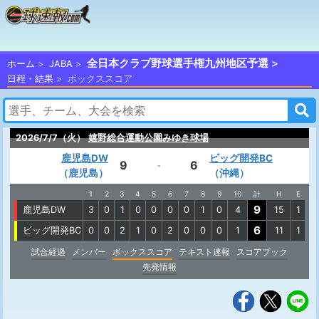
全日本クラブ野球選手権九州地区予選
ホーム
JABA
日程・結果
ボックススコア
2026/7/7（火）
嬉野総合運動公園みゆき球場
鹿児島DW
ビッグ開発BC
9
6
-
（鹿児島）
（沖縄）
1
2
3
4
5
6
7
8
9
10
計
H
E
9
鹿児島DW
3
0
1
0
0
0
0
1
0
4
15
1
6
ビッグ開発BC
0
0
2
1
0
2
0
0
0
1
11
1
試合経過
メンバー
ボックススコア
テキスト速報
スコアブック
先発情報