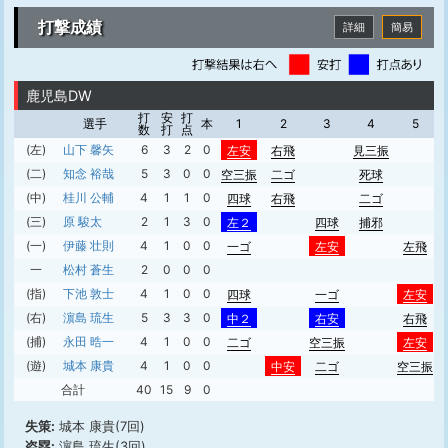
打撃成績
詳細
簡易
鹿児島DW
打
安
打
選手
本
1
2
3
4
5
数
打
点
(左)
山下 馨矢
6
3
2
0
左安
右飛
見三振
(二)
知念 裕哉
5
3
0
0
空三振
二ゴ
死球
(中)
桂川 公輔
4
1
1
0
四球
右飛
二ゴ
(三)
原 駿太
2
1
3
0
左２
四球
捕邪
(一)
伊藤 壮則
4
1
0
0
一ゴ
左安
左飛
一
松村 蒼生
2
0
0
0
(指)
下池 敦士
4
1
0
0
四球
一ゴ
左安
(右)
濵島 琉生
5
3
3
0
中２
右安
右飛
(捕)
永田 晧一
4
1
0
0
二ゴ
空三振
左安
(遊)
城本 康貴
4
1
0
0
中安
二ゴ
空三振
合計
40
15
9
0
失策:
城本 康貴(7回)
盗塁:
濵島 琉生(3回)