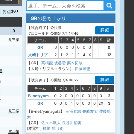
GR
の勝ち上がり
【
試合終了
】
◇決勝
詳 細
9
◇開始 7/4 14:46
7回コールド
チーム
1
2
3
4
5
6
7
8
9
計
見三振
GR
0
0
0
0
0
0
0
0
大崎トリプルクラウン
2
1
2
1
2
4
X
12
【GR】
髙橋龍
坂谷碧
栗木拓哉
【大崎トリプルクラウン】
伊藤達也
振
詳 細
【
試合終了
】
◇開始 7/4 08:27
飛
チーム
1
2
3
4
5
6
7
8
9
計
失
B-net/yamagata
0
2
0
0
0
0
0
0
0
2
ゴ
GR
0
0
0
1
0
0
0
0
2X
3
見三振
【B-net/yamagata】
三浦泰志
先崎友太
佐藤航
太
【GR】
佐々木颯大
長谷川拓帆
[本塁打]
柿﨑 航（B）
空三振