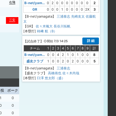
右飛
B-net/yamagata
0
2
0
0
0
0
0
0
0
2
GR
0
0
0
1
0
0
0
0
2X
3
【B-net/yamagata】
三浦泰志
先崎友太
佐藤航
三安
太
【GR】
佐々木颯大
長谷川拓帆
[本塁打]
柿﨑 航（B）
詳 細
【
試合終了
】
◇開始 7/3 14:25
チーム
1
2
3
4
5
6
7
8
9
計
B-net/yamagata
0
0
4
2
1
0
1
0
0
8
盛友クラブ
1
0
0
2
0
2
0
0
0
5
【B-net/yamagata】
三浦泰志
【盛友クラブ】
高橋侑也
佐々木尚哉
[本塁打]
臼澤 悠太郎（盛）
暴投
ボーク
1
0
0
0
0
0