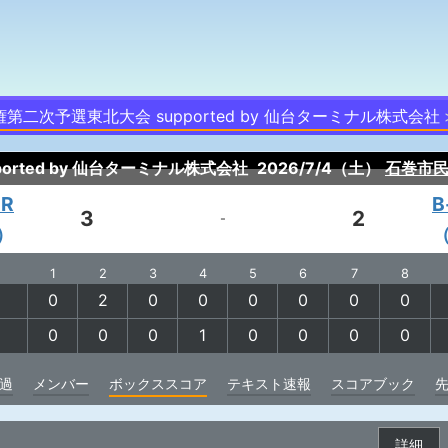
二次予選東北大会 supported by 仙台ターミナル株式会社
rted by 仙台ターミナル株式会社
2026/7/4（土）
石巻市
R
B
3
2
-
）
1
2
3
4
5
6
7
8
0
2
0
0
0
0
0
0
0
0
0
1
0
0
0
0
過
メンバー
ボックススコア
テキスト速報
スコアブック
詳細