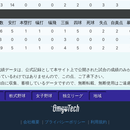
33
14
0
0
0
2
2
0
3
3
数
安打
本塁打
犠打
犠飛
三振
四球
死球
失点
自責点
16
5
1
1
0
1
5
0
2
2
3
0
0
0
0
3
0
0
0
0
29
5
1
1
0
4
5
0
2
2
成績データは、公式記録として本サイト上で公開された試合の成績のみ
っているわけではありませんので、この点、ご了承下さい。
独自に収集、蓄積しているデータですので、無断転載、無断使用はご遠
軟式
野球
女子
野球
独立
リーグ
地域
会社概要
プライバシーポリシー
利用規約