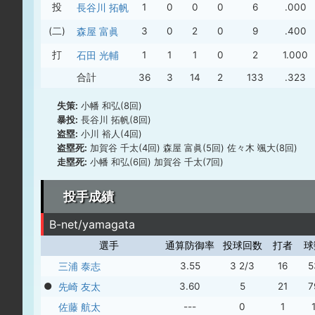
投
長谷川 拓帆
1
0
0
0
6
.000
(二)
森屋 富眞
3
0
2
0
9
.400
打
石田 光輔
1
1
1
0
2
1.000
合計
36
3
14
2
133
.323
失策:
小幡 和弘(8回)
暴投:
長谷川 拓帆(8回)
盗塁:
小川 裕人(4回)
盗塁死:
加賀谷 千太(4回) 森屋 富眞(5回) 佐々木 颯大(8回)
走塁死:
小幡 和弘(6回) 加賀谷 千太(7回)
投手成績
B-net/yamagata
選手
通算防御率
投球回数
打者
球
三浦 泰志
3.55
3 2/3
16
5
●
先崎 友太
3.60
5
21
7
佐藤 航太
---
0
1