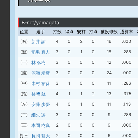
B-net/yamagata
位置
選手
打数
得点
安打
打点
被投球数
通算率
(右)
新井 諒
4
0
2
0
16
.600
(遊)
稲毛 真人
3
0
1
0
18
.286
(一)
林 弘樹
3
0
0
0
12
.000
(捕)
深瀬 靖彦
3
0
0
0
24
.000
(中)
木村 祐葵
3
1
0
0
11
.286
(指)
柿﨑 航
4
1
1
2
13
.375
(左)
安藤 歩夢
4
0
1
0
11
.143
(二)
細矢 凛
3
0
0
0
9
.286
(三)
本間 樹真
2
0
0
0
9
.000
打三
長岡 耕大
2
0
0
0
6
.000