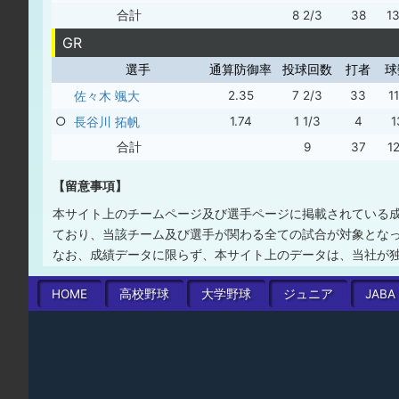
合計
8 2/3
38
1
GR
選手
通算防御率
投球回数
打者
球
佐々木 颯大
2.35
7 2/3
33
1
○
長谷川 拓帆
1.74
1 1/3
4
1
合計
9
37
1
【留意事項】
本サイト上のチームページ及び選手ページに掲載されている
ており、当該チーム及び選手が関わる全ての試合が対象とな
なお、成績データに限らず、本サイト上のデータは、当社が
HOME
高校
野球
大学
野球
ジュニア
JABA