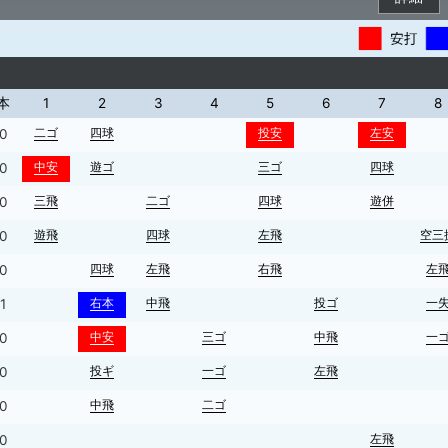
本
1
2
3
4
5
6
7
8
二ゴ
四球
投安
左安
0
中安
遊ゴ
三ゴ
四球
0
三飛
二ゴ
四球
遊併
0
遊飛
四球
左飛
空三
0
四球
左飛
右飛
左
0
右本
中飛
投ゴ
一
1
中安
三ゴ
中飛
一
0
投ギ
一ゴ
左飛
0
中飛
二ゴ
0
左飛
0