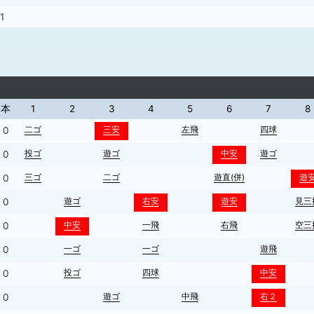
1
本
1
2
3
4
5
6
7
8
二ゴ
三安
左飛
四球
0
投ゴ
遊ゴ
中安
遊ゴ
0
三ゴ
二ゴ
遊直(併)
遊
0
遊ゴ
右安
遊安
見三
0
中安
一飛
右飛
空三
0
一ゴ
一ゴ
遊飛
0
投ゴ
四球
中安
0
遊ゴ
中飛
右２
0