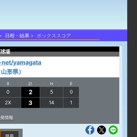
日程・結果
ボックススコア
民球場
-net/yamagata
（山形県）
9
計
H
E
2
0
5
0
3
2X
14
1
先発情報
簡易