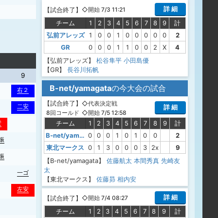
詳 細
【
試合終了
】
◇開始 7/3 11:21
チーム
1
2
3
4
5
6
7
8
9
計
弘前アレッズ
1
0
0
1
0
0
0
0
0
2
GR
0
0
0
1
1
0
0
2
X
4
【弘前アレッズ】
松谷隼平
小田島優
【GR】
長谷川拓帆
9
B-net/yamagata
の今大会の試合
右２
【
試合終了
】
◇代表決定戦
二安
詳 細
◇開始 7/5 12:58
8回コールド
チーム
1
2
3
4
5
6
7
8
9
計
安
B-net/yamagata
0
0
0
1
0
1
0
0
2
振
東北マークス
0
1
3
0
0
0
3
2x
9
振
【B-net/yamagata】
佐藤航太
本間秀真
先崎友
太
一ゴ
【東北マークス】
佐藤昴
相内安
左安
詳 細
【
試合終了
】
◇開始 7/4 08:27
チーム
1
2
3
4
5
6
7
8
9
計