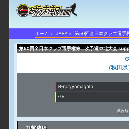
ホーム
JABA
第50回全日本クラブ選手権第
第50回全日本クラブ選手権第二次予選東北大会 suppo
G
（秋田県
B-net/yamagata
GR
試合経
打撃成績