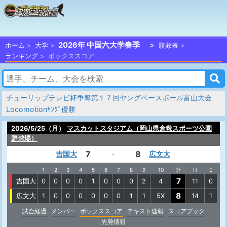
2026年 中国六大学春季
ホーム
大学
勝敗表
ランキング
ボックススコア
チューリップテレビ杯争奪第１７回ヤングベースボール富山大会
Locomotionﾔﾝｸﾞ優勝
2026/5/25（月）
マスカットスタジアム（岡山県倉敷スポーツ公園
野球場）
7
8
吉国大
広文大
-
1
2
3
4
5
6
7
8
9
10
計
H
E
7
吉国大
0
0
0
0
1
0
0
0
2
4
11
0
8
広文大
1
0
0
0
0
0
0
1
1
5X
14
1
試合経過
メンバー
ボックススコア
テキスト速報
スコアブック
先発情報