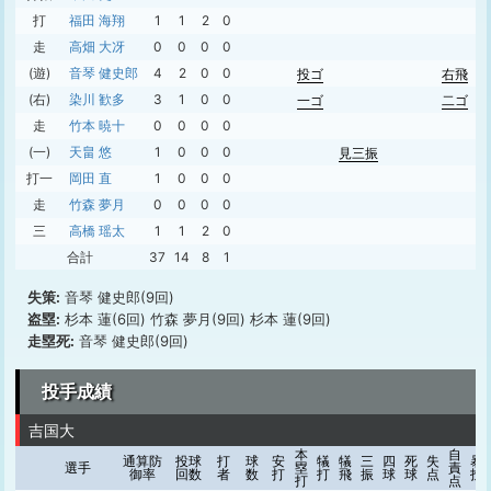
打
福田 海翔
1
1
2
0
走
高畑 大冴
0
0
0
0
(遊)
音琴 健史郎
4
2
0
0
投ゴ
右飛
(右)
染川 歓多
3
1
0
0
一ゴ
二ゴ
走
竹本 暁十
0
0
0
0
(一)
天畠 悠
1
0
0
0
見三振
打一
岡田 直
1
0
0
0
走
竹森 夢月
0
0
0
0
三
高橋 瑶太
1
1
2
0
合計
37
14
8
1
失策:
音琴 健史郎(9回)
盗塁:
杉本 蓮(6回) 竹森 夢月(9回) 杉本 蓮(9回)
走塁死:
音琴 健史郎(9回)
投手成績
吉国大
本
自
通算防
投球
打
球
安
犠
犠
三
四
死
失
暴
選手
塁
責
御率
回数
者
数
打
打
飛
振
球
球
点
投
打
点