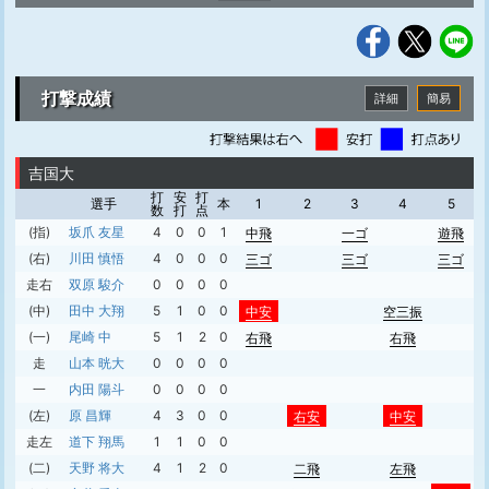
打撃成績
詳細
簡易
吉国大
打
安
打
選手
本
1
2
3
4
5
数
打
点
(指)
坂爪 友星
4
0
0
1
中飛
一ゴ
遊飛
(右)
川田 慎悟
4
0
0
0
三ゴ
三ゴ
三ゴ
走右
双原 駿介
0
0
0
0
(中)
田中 大翔
5
1
0
0
中安
空三振
(一)
尾崎 中
5
1
2
0
右飛
右飛
走
山本 晄大
0
0
0
0
一
内田 陽斗
0
0
0
0
(左)
原 昌輝
4
3
0
0
右安
中安
走左
道下 翔馬
1
1
0
0
(二)
天野 将大
4
1
2
0
二飛
左飛