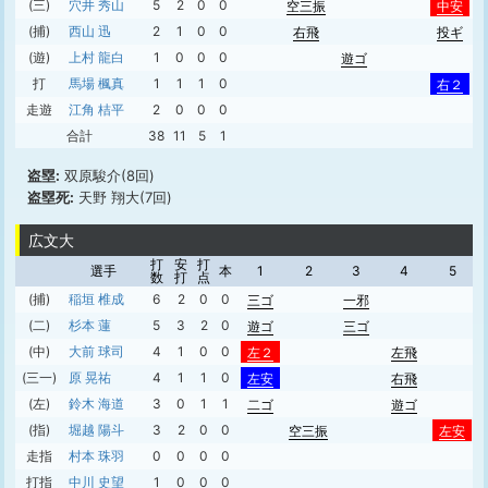
(三)
穴井 秀山
5
2
0
0
空三振
中安
(捕)
西山 迅
2
1
0
0
右飛
投ギ
(遊)
上村 龍白
1
0
0
0
遊ゴ
打
馬場 楓真
1
1
1
0
右２
走遊
江角 桔平
2
0
0
0
合計
38
11
5
1
盗塁:
双原駿介(8回)
盗塁死:
天野 翔大(7回)
広文大
打
安
打
選手
本
1
2
3
4
5
数
打
点
(捕)
稲垣 椎成
6
2
0
0
三ゴ
一邪
(二)
杉本 蓮
5
3
2
0
遊ゴ
三ゴ
(中)
大前 球司
4
1
0
0
左２
左飛
(三一)
原 晃祐
4
1
1
0
左安
右飛
(左)
鈴木 海道
3
0
1
1
二ゴ
遊ゴ
(指)
堀越 陽斗
3
2
0
0
空三振
左安
走指
村本 珠羽
0
0
0
0
打指
中川 史望
1
0
0
0