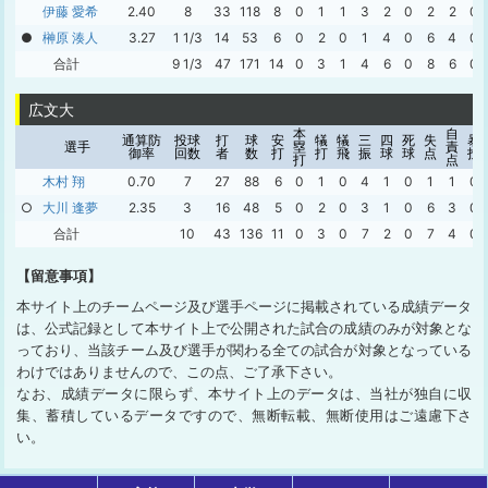
伊藤 愛希
2.40
8
33
118
8
0
1
1
3
2
0
2
2
0
●
榊原 湊人
3.27
1 1/3
14
53
6
0
2
0
1
4
0
6
4
0
合計
9 1/3
47
171
14
0
3
1
4
6
0
8
6
0
広文大
本
自
通算防
投球
打
球
安
犠
犠
三
四
死
失
暴
選手
塁
責
御率
回数
者
数
打
打
飛
振
球
球
点
投
打
点
木村 翔
0.70
7
27
88
6
0
1
0
4
1
0
1
1
0
○
大川 逢夢
2.35
3
16
48
5
0
2
0
3
1
0
6
3
0
合計
10
43
136
11
0
3
0
7
2
0
7
4
0
【留意事項】
本サイト上のチームページ及び選手ページに掲載されている成績データ
は、公式記録として本サイト上で公開された試合の成績のみが対象とな
っており、当該チーム及び選手が関わる全ての試合が対象となっている
わけではありませんので、この点、ご了承下さい。
なお、成績データに限らず、本サイト上のデータは、当社が独自に収
集、蓄積しているデータですので、無断転載、無断使用はご遠慮下さ
い。