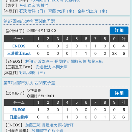
【東芝】
松山仁彦
宮川哲
[本塁打]
石飛 智洋（日）
齊藤 大輝（東）
金井 慎之介（東）
第97回都市対抗 西関東予選
詳 細
【
試合終了
】
◇開始 6/11 13:00
チーム
1
2
3
4
5
6
7
8
9
計
ENEOS
0
0
0
2
0
1
1
0
0
4
三菱重工East
0
0
0
0
1
1
0
0
3X
5
【ENEOS】
林翔大
渡部淳一
長屋竣大
関根智輝
加藤三範
【三菱重工East】
安達壮汰
本間大暉
[本塁打]
対馬 和樹（三）
第97回都市対抗 西関東予選
◇準決勝
詳 細
【
試合終了
】
◇開始 6/9 13:01
チーム
1
2
3
4
5
6
7
8
9
計
ENEOS
1
3
0
1
0
0
0
0
0
5
日産自動車
0
0
1
1
3
0
0
1
X
6
【ENEOS】
加藤三範
長屋竣大
関根智輝
【日産自動車】
砂川羅杏
白根羽琉