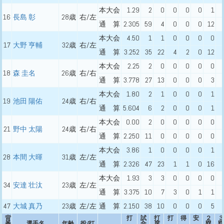
本大会
1.29
2
0
0
0
0
1
16
長島 彰
28歳
右/左
通 算
2.305
59
4
0
0
0
12
本大会
4.50
1
1
0
0
0
0
17
大野 亨輔
32歳
右/左
通 算
3.252
35
22
4
2
0
12
本大会
2.25
2
0
0
0
0
0
18
森 圭名
26歳
右/右
通 算
3.778
27
13
0
0
0
3
本大会
1.80
2
1
0
0
0
1
19
池田 陽佑
24歳
右/右
通 算
5.604
6
2
0
0
0
1
本大会
0.00
2
0
0
0
0
0
21
野中 太陽
24歳
右/右
通 算
2.250
11
0
0
0
0
0
本大会
3.86
1
0
0
0
0
1
28
本間 大暉
31歳
左/左
通 算
2.326
47
23
1
1
0
16
本大会
1.93
3
3
0
0
0
0
34
安達 壮汰
23歳
左/左
通 算
3.375
10
7
3
0
1
1
47
大城 真乃
23歳
左/左
通 算
2.150
38
10
0
0
0
5
背
打
試
打
打
得
安
２
３
番
選手名
年齢
投/打
合
席
塁
塁