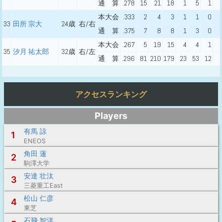
通 算
.278
15
21
18
1
5
1
本大会
.333
2
4
3
1
1
0
33
田所 宗大
24歳
右/右
通 算
.375
7
8
8
1
3
0
本大会
.267
5
19
15
4
4
1
35
汐月 祐太郎
32歳
右/左
通 算
.296
81
210
179
23
53
12
アクセスランキング
Players
有馬 諒
1
ENEOS
角田 蓮
2
駒澤大学
安達 壮汰
3
三菱重工East
松山 仁彦
4
東芝
石飛 智洋