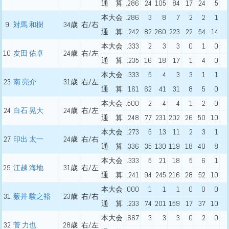
通 算
.286
24
105
84
17
24
5
本大会
.286
3
8
7
2
2
1
9
対馬 和樹
34歳
右/右
通 算
.242
82
260
223
22
54
14
本大会
.333
2
3
3
0
1
0
10
友田 佑卓
24歳
右/左
通 算
.235
16
18
17
1
4
0
本大会
.333
5
4
3
3
1
1
23
南 亮介
31歳
右/左
通 算
.161
62
41
31
8
5
0
本大会
.500
2
4
4
1
2
0
24
白石 晃大
24歳
右/左
通 算
.248
77
231
202
26
50
10
本大会
.273
5
13
11
2
3
1
27
印出 太一
24歳
右/右
通 算
.336
35
130
119
18
40
8
本大会
.333
5
21
18
5
6
1
29
江越 海地
31歳
右/左
通 算
.241
94
245
216
28
52
10
本大会
.000
1
1
1
0
0
0
31
薮井 駿之裕
23歳
右/右
通 算
.233
74
201
159
17
37
10
本大会
.667
3
3
3
0
2
0
32
菅 力也
28歳
右/左