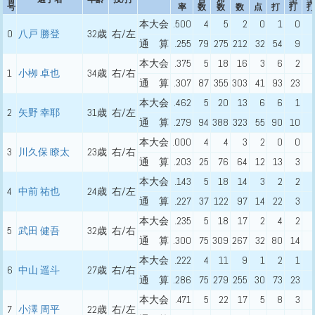
号
率
数
数
数
点
打
打
打
本大会
.500
4
5
2
0
1
0
0
八戸 勝登
32歳
右/左
通 算
.255
79
275
212
32
54
9
本大会
.375
5
18
16
3
6
2
1
小栁 卓也
34歳
右/右
通 算
.307
87
355
303
41
93
23
本大会
.462
5
20
13
6
6
1
2
矢野 幸耶
31歳
右/左
通 算
.279
94
388
323
55
90
10
本大会
.000
4
4
3
2
0
0
3
川久保 瞭太
23歳
右/右
通 算
.203
25
76
64
12
13
3
本大会
.143
5
18
14
3
2
2
4
中前 祐也
24歳
右/左
通 算
.227
37
122
97
14
22
3
本大会
.235
5
18
17
2
4
2
5
武田 健吾
32歳
右/右
通 算
.300
75
309
267
32
80
14
本大会
.222
4
11
9
1
2
1
6
中山 遥斗
27歳
右/右
通 算
.286
75
279
255
30
73
23
本大会
.471
5
22
17
5
8
3
7
小澤 周平
22歳
右/左