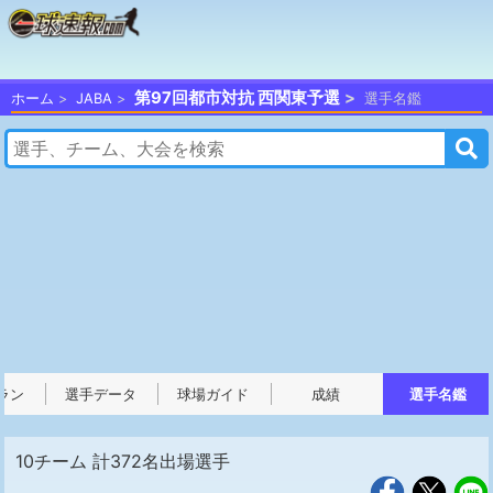
第97回都市対抗 西関東予選
ホーム
JABA
選手名鑑
ラン
選手データ
球場ガイド
成績
選手名鑑
10チーム 計372名出場選手