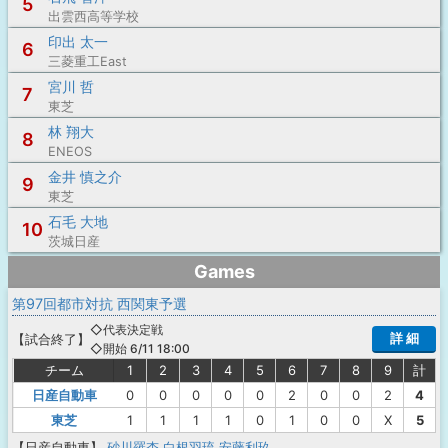
5
出雲西高等学校
印出 太一
6
三菱重工East
宮川 哲
7
東芝
林 翔大
8
ENEOS
金井 慎之介
9
東芝
石毛 大地
10
茨城日産
Games
第97回都市対抗 西関東予選
◇代表決定戦
詳 細
【
試合終了
】
◇開始 6/11 18:00
チーム
1
2
3
4
5
6
7
8
9
計
日産自動車
0
0
0
0
0
2
0
0
2
4
東芝
1
1
1
1
0
1
0
0
X
5
【日産自動車】
砂川羅杏
白根羽琉
安藤利玖