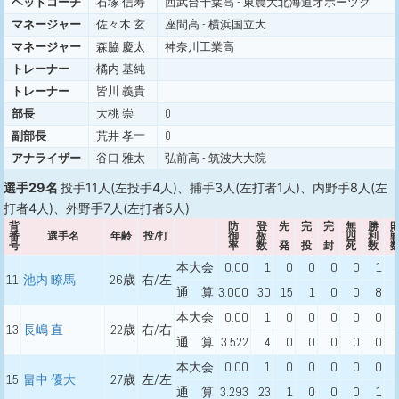
ヘッドコーチ
石塚 信寿
西武台千葉高 - 東農大北海道オホーツク
マネージャー
佐々木 玄
座間高 - 横浜国立大
マネージャー
森脇 慶太
神奈川工業高
トレーナー
橘内 基純
トレーナー
皆川 義貴
部長
大桃 崇
0
副部長
荒井 孝一
0
アナライザー
谷口 雅太
弘前高 - 筑波大大院
選手29名
投手11人(左投手4人)、捕手3人(左打者1人)、内野手8人(左
打者4人)、外野手7人(左打者5人)
背
防
登
先
完
完
無
勝
番
選手名
年齢
投/打
御
板
四
利
号
率
数
発
投
封
死
数
本大会
0.00
1
0
0
0
0
1
11
池内 瞭馬
26歳
右/左
通 算
3.000
30
15
1
0
0
8
本大会
0.00
1
0
0
0
0
0
13
長嶋 直
22歳
右/右
通 算
3.522
4
0
0
0
0
0
本大会
0.00
1
0
0
0
0
0
15
畠中 優大
27歳
左/左
通 算
3.293
23
1
0
0
0
1