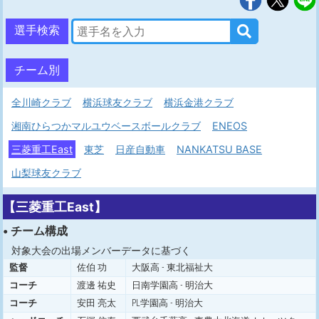
選手検索
チーム別
全川崎クラブ
横浜球友クラブ
横浜金港クラブ
湘南ひらつかマルユウベースボールクラブ
ENEOS
三菱重工East
東芝
日産自動車
NANKATSU BASE
山梨球友クラブ
【三菱重工East】
• チーム構成
対象大会の出場メンバーデータに基づく
監督
佐伯 功
大阪高 - 東北福祉大
コーチ
渡邊 祐史
日南学園高 - 明治大
コーチ
安田 亮太
PL学園高 - 明治大