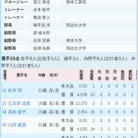
マネージャー
直江 将也
熊本工業高
トレーナー
水本 航平
トレーナー
繁昌 聖人
部長
御手洗 淳
同志社大学
副部長
調 俊太郎
副部長
石井 宏典
熊本大学
副部長
益満 知典
同志社大学
選手25名
投手9人(左投手3人)、捕手3人、内野手6人(左打者3人)、外
野手7人(左打者5人)
背
防
登
先
完
完
無
勝
番
選手名
年齢
投/打
御
板
四
利
号
率
数
発
投
封
死
数
本大会
0.00
1
1
0
0
0
1
11
松本 翔
22歳
左/左
通 算
4.538
10
6
0
0
0
1
13
五反田 流星
18歳
右/右
通 算
12.273
2
1
0
0
0
0
14
髙椋 俊平
29歳
右/右
通 算
2.354
25
9
0
0
0
5
本大会
9.00
1
0
0
0
0
0
15
山田 義貴
31歳
右/右
通 算
4.030
24
2
1
1
0
2
本大会
4.63
3
1
0
0
0
0