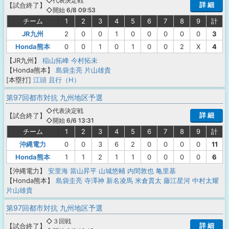
◇代表決定戦
詳 細
【
試合終了
】
◇開始 6/8 09:53
チーム
1
2
3
4
5
6
7
8
9
計
JR九州
2
0
0
1
0
0
0
0
0
3
Honda熊本
0
0
1
0
1
0
0
2
X
4
【JR九州】
稲山拓峰
今村拓未
【Honda熊本】
島袋圭亮
片山雄貴
[本塁打]
江頭 且行（H）
第97回都市対抗 九州地区予選
◇代表決定戦
詳 細
【
試合終了
】
◇開始 6/6 13:31
チーム
1
2
3
4
5
6
7
8
9
計
沖縄電力
0
0
3
6
2
0
0
0
0
11
Honda熊本
1
1
2
1
1
0
0
0
0
6
【沖縄電力】
安里海
當山昇平
山城悠輔
内間敦也
亀里基
【Honda熊本】
島袋圭亮
寺澤神
新名凌馬
米倉貫太
藤江星河
中村太耀
片山雄貴
第97回都市対抗 九州地区予選
◇３回戦
詳 細
【
試合終了
】