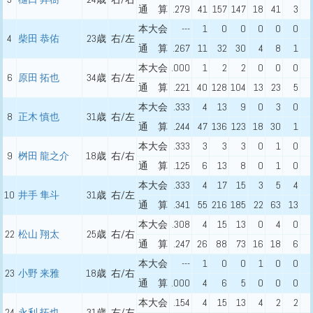
通 算
.279
41
157
147
18
41
3
本大会
---
1
0
0
0
0
0
4
柴田 恭佑
23歳
右/左
通 算
.267
11
32
30
4
8
1
本大会
.000
1
2
2
0
0
0
6
原田 拓也
34歳
右/左
通 算
.221
40
128
104
13
23
5
本大会
.333
4
13
9
0
3
0
8
正木 慎也
31歳
右/左
通 算
.244
47
136
123
18
30
1
本大会
.333
3
3
3
0
1
0
9
桝田 龍之介
18歳
右/右
通 算
.125
6
13
8
0
1
0
本大会
.333
4
17
15
3
5
4
10
井手 隼斗
31歳
右/左
通 算
.341
55
216
185
22
63
13
本大会
.308
4
15
13
0
4
0
22
松山 翔太
25歳
右/右
通 算
.247
26
88
73
16
18
6
本大会
---
1
0
0
1
0
0
23
小野 来雅
18歳
右/右
通 算
.000
4
6
5
0
0
0
本大会
.154
4
15
13
4
2
2
24
永利 拓也
31歳
右/左