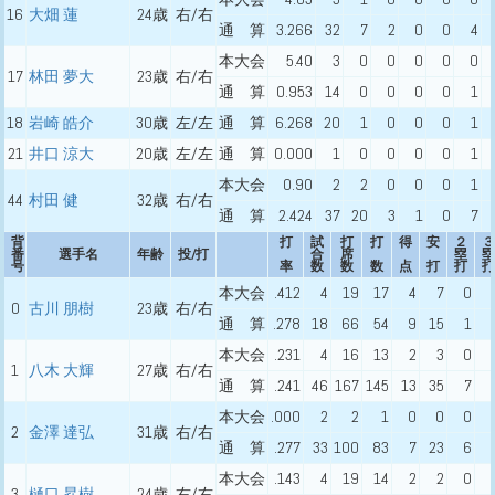
16
大畑 蓮
24歳
右/右
通 算
3.266
32
7
2
0
0
4
本大会
5.40
3
0
0
0
0
0
17
林田 夢大
23歳
右/右
通 算
0.953
14
0
0
0
0
1
18
岩崎 皓介
30歳
左/左
通 算
6.268
20
1
0
0
0
1
21
井口 涼大
20歳
左/左
通 算
0.000
1
0
0
0
0
1
本大会
0.90
2
2
0
0
0
1
44
村田 健
32歳
右/右
通 算
2.424
37
20
3
1
0
7
背
打
試
打
打
得
安
２
３
番
選手名
年齢
投/打
合
席
塁
塁
号
率
数
数
数
点
打
打
打
本大会
.412
4
19
17
4
7
0
0
古川 朋樹
23歳
右/右
通 算
.278
18
66
54
9
15
1
本大会
.231
4
16
13
2
3
0
1
八木 大輝
27歳
右/右
通 算
.241
46
167
145
13
35
7
本大会
.000
2
2
1
0
0
0
2
金澤 達弘
31歳
右/右
通 算
.277
33
100
83
7
23
6
本大会
.143
4
19
14
2
2
0
3
樋口 昇樹
24歳
右/右