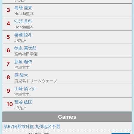
JR九州
島袋 圭亮
3
Honda熊本
江頭 且行
4
Honda熊本
粟國 陸斗
5
JR九州
徳永 憲太郎
6
宮崎梅田学園
新垣 瑠依
7
沖縄電力
原 駿太
8
鹿児島ドリームウェーブ
山崎 慎ノ介
9
沖縄電力
荒谷 紘匡
10
JR九州
Games
第97回都市対抗 九州地区予選