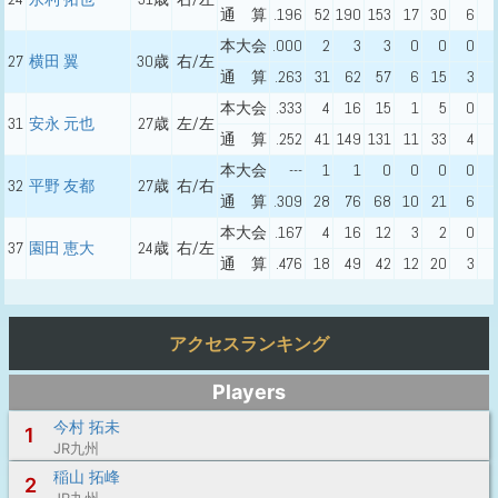
通 算
.196
52
190
153
17
30
6
本大会
.000
2
3
3
0
0
0
27
横田 翼
30歳
右/左
通 算
.263
31
62
57
6
15
3
本大会
.333
4
16
15
1
5
0
31
安永 元也
27歳
左/左
通 算
.252
41
149
131
11
33
4
本大会
---
1
1
0
0
0
0
32
平野 友都
27歳
右/右
通 算
.309
28
76
68
10
21
6
本大会
.167
4
16
12
3
2
0
37
園田 恵大
24歳
右/左
通 算
.476
18
49
42
12
20
3
アクセスランキング
Players
今村 拓未
1
JR九州
稲山 拓峰
2