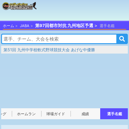
第97回都市対抗 九州地区予選
ホーム
JABA
選手名鑑
第51回 九州中学校軟式野球競技大会 あげな中優勝
ング
ホームラン
球場ガイド
成績
選手名鑑