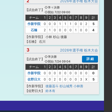
2
2026年選手権 栃木大会
◇準々決勝
【
試合終了
】
◇開始 7/22 09:00
チーム
1
2
3
4
5
6
7
8
9
計
作新学院
0
0
0
1
1
1
0
0
2
5
石橋
2
1
0
0
0
0
1
0
0
4
【作新学院】
小林
杉山
後藤
【石橋】
石川
3
2026年選手権 栃木大会
◇準決勝
詳 細
【
試合終了
】
◇開始 7/24 09:04
チーム
1
2
3
4
5
6
7
8
9
計
作新学院
0
0
0
0
0
0
0
0
0
0
佐野日大
0
0
2
0
0
0
0
3
X
5
【作新学院】
後藤遥斗
杉山城秀
小林善
【佐野日大】
鈴木有