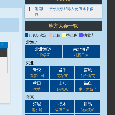
1
港南区中学校夏季野球大会 東永谷優
勝
地方大会一覧
代表校決定
決勝
準決勝
抽選済
北海道
コア
北北海道
南北海道
白樺学園
札幌日大
東北
青森
岩手
宮城
青森山田
花巻東
仙台育英
秋田
山形
福島
横手
鶴岡東
東日大昌平
関東
茨城
栃木
群馬
霞ヶ浦
佐野日大
健大高崎