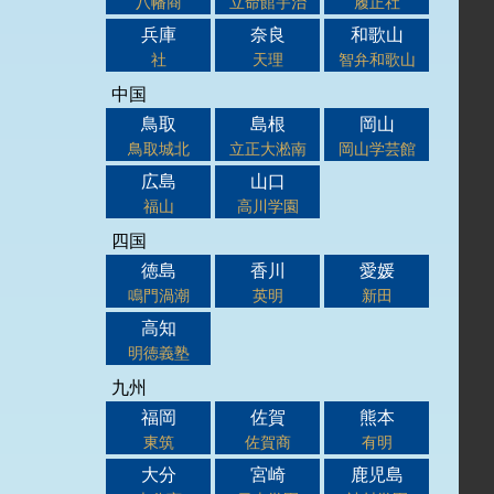
八幡商
立命館宇治
履正社
兵庫
奈良
和歌山
社
天理
智弁和歌山
中国
鳥取
島根
岡山
鳥取城北
立正大淞南
岡山学芸館
広島
山口
福山
高川学園
四国
徳島
香川
愛媛
鳴門渦潮
英明
新田
高知
明徳義塾
九州
福岡
佐賀
熊本
東筑
佐賀商
有明
大分
宮崎
鹿児島