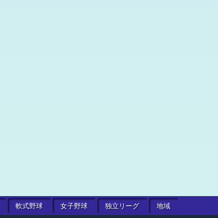
軟式
野球
女子
野球
独立
リーグ
地域