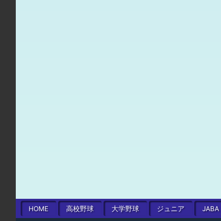
HOME
高校
野球
大学
野球
ジュニア
JABA