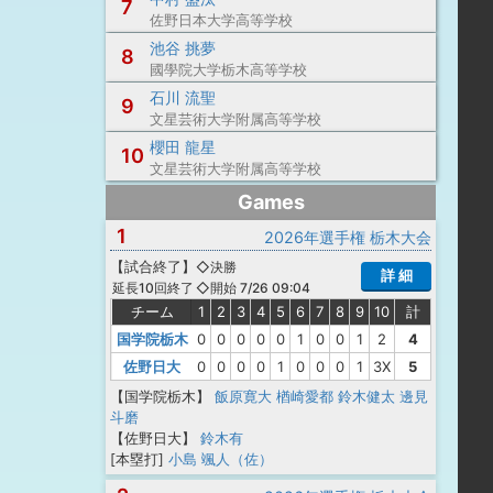
7
佐野日本大学高等学校
池谷 挑夢
8
國學院大学栃木高等学校
石川 流聖
9
文星芸術大学附属高等学校
櫻田 龍星
10
文星芸術大学附属高等学校
Games
1
2026年選手権 栃木大会
【
試合終了
】
◇決勝
詳 細
◇開始 7/26 09:04
延長10回終了
チーム
1
2
3
4
5
6
7
8
9
10
計
国学院栃木
0
0
0
0
0
1
0
0
1
2
4
佐野日大
0
0
0
0
1
0
0
0
1
3X
5
【国学院栃木】
飯原寛大
楢崎愛都
鈴木健太
邊見
斗磨
【佐野日大】
鈴木有
[本塁打]
小島 颯人（佐）