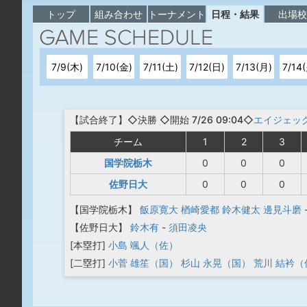
トップ
組み合わせ
トーナメント
日程・結果
出場
7/9(木)
7/10(金)
7/11(土)
7/12(日)
7/13(月)
7/14
【
試合終了
】◇決勝
◇開始 7/26 09:04◇
エイジェッ
チーム
1
2
3
国学院栃木
0
0
0
佐野日大
0
0
0
【国学院栃木】
飯原寛大
楢崎愛都
鈴木健太
邊見斗磨
【佐野日大】
鈴木有
-
須田凌央
[本塁打]
小島 颯人（佐）
[二塁打]
小菅 雄笙（国）
杉山 永晃（国）
荒川 結衿（