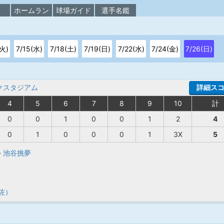
校
ホームラン
球場ガイド
選手名鑑
(火)
7/15(水)
7/18(土)
7/19(日)
7/22(水)
7/24(金)
7/26(日)
クスタジアム
詳細ス
4
5
6
7
8
9
10
計
0
0
1
0
0
1
2
4
0
1
0
0
0
1
3X
5
-
池谷挑夢
佐）