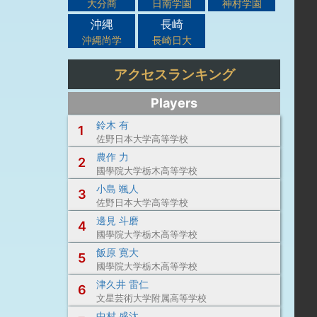
大分商
日南学園
神村学園
沖縄
長崎
沖縄尚学
長崎日大
アクセスランキング
Players
鈴木 有
1
佐野日本大学高等学校
農作 力
2
國學院大学栃木高等学校
小島 颯人
3
佐野日本大学高等学校
邊見 斗磨
4
國學院大学栃木高等学校
飯原 寛大
5
國學院大学栃木高等学校
津久井 雷仁
6
文星芸術大学附属高等学校
中村 盛汰