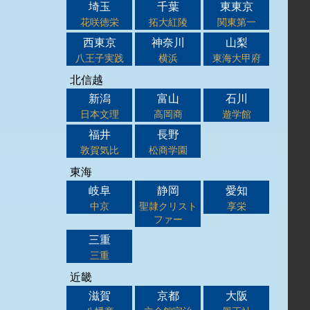
埼玉
千葉
東東京
花咲徳栄
拓大紅陵
関東第一
西東京
神奈川
山梨
八王子実践
横浜
東海大甲府
北信越
新潟
富山
石川
日本文理
高岡商
遊学館
福井
長野
敦賀気比
松商学園
東海
岐阜
静岡
愛知
中京
聖隷クリスト
享栄
ファー
三重
三重
近畿
滋賀
京都
大阪