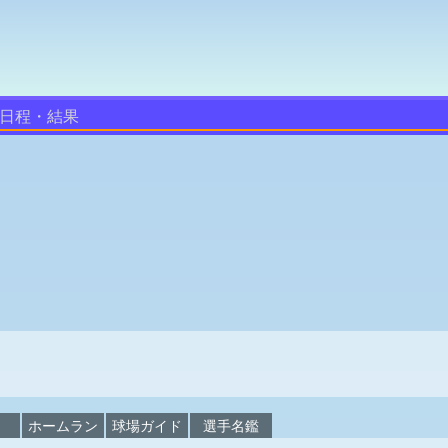
日程・結果
校
ホームラン
球場ガイド
選手名鑑