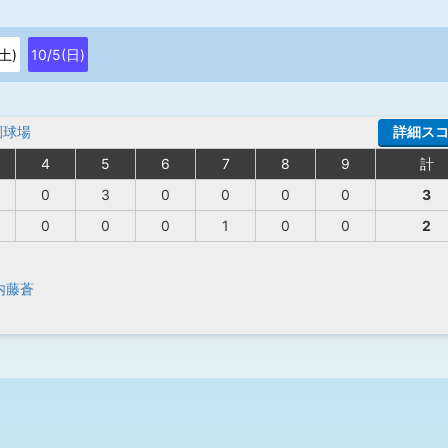
(土)
10/5(日)
園球場
詳細ス
4
5
6
7
8
9
計
0
3
0
0
0
0
3
0
0
0
1
0
0
2
内藤蒼