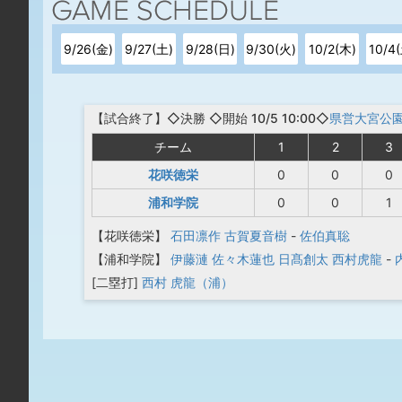
9/26(金)
9/27(土)
9/28(日)
9/30(火)
10/2(木)
10/4
【
試合終了
】◇決勝
◇開始 10/5 10:00◇
県営大宮公
チーム
1
2
3
花咲徳栄
0
0
0
浦和学院
0
0
1
【花咲徳栄】
石田凛作
古賀夏音樹
-
佐伯真聡
【浦和学院】
伊藤漣
佐々木蓮也
日髙創太
西村虎龍
-
[二塁打]
西村 虎龍（浦）