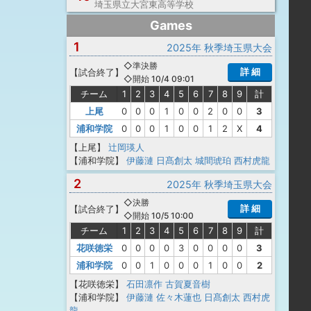
埼玉県立大宮東高等学校
Games
1
2025年 秋季埼玉県大会
◇準決勝
詳 細
【
試合終了
】
◇開始 10/4 09:01
チーム
1
2
3
4
5
6
7
8
9
計
上尾
0
0
0
1
0
0
2
0
0
3
浦和学院
0
0
0
1
0
0
1
2
X
4
【上尾】
辻岡瑛人
【浦和学院】
伊藤漣
日髙創太
城間琥珀
西村虎龍
2
2025年 秋季埼玉県大会
◇決勝
詳 細
【
試合終了
】
◇開始 10/5 10:00
チーム
1
2
3
4
5
6
7
8
9
計
花咲徳栄
0
0
0
0
3
0
0
0
0
3
浦和学院
0
0
1
0
0
0
1
0
0
2
【花咲徳栄】
石田凛作
古賀夏音樹
【浦和学院】
伊藤漣
佐々木蓮也
日髙創太
西村虎
龍