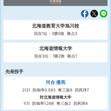
先発情報
北海道教育大学旭川校
現在1位・3勝0敗 勝点3
北海道情報大学
現在3位・1勝2敗 勝点1
先発投手
河合 優馬
2(2)
防御率0.563
奪三振9
四死球7
対北海道情報大学
1(1)
防御率1.286
奪三振2
四死球4