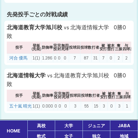
先発投手ごとの対戦成績
北海道教育大学旭川校
北海道情報大学 0勝0
vs
敗
登板
完
完
無四
被
被本
奪
与
与
投手
防御率
投球回
投球数
打者
(先発)
投
封
死球
安打
塁打
三振
四球
死球
河合 優馬
1(1)
1.286
0
0
0
7
87
31
7
0
2
2
2
北海道情報大学
北海道教育大学旭川校 0勝0
vs
敗
登板
完
完
無四
被
被本
奪
与
与
投手
防御率
投球回
投球数
打者
(先発)
投
封
死球
安打
塁打
三振
四球
死
五十嵐 晴光
1(1)
0.000
0
0
0
3
55
15
3
0
3
1
2
高校
大学
ジュニア
JABA
HOME
軟式
女子
独立
地域