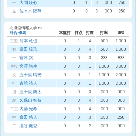
大間 瑛心
0
1
3
.000
.250
一
佐々木 陸翔
0
0
3
.000
.250
左
北海道情報大学
vs
河合 優馬
本塁打
打点
打数
打率
OPS
河本 竜也
0
1
4
.500
1.000
三遊
鎌田 琉玖
0
0
4
.500
1.000
右
宮津 築
0
0
3
.333
.833
一
宮澤 尚生
0
0
1
1.000
3.000
遊投
五十嵐 晴光
0
0
1
1.000
2.000
投
古館 裕人
0
0
1
1.000
2.000
打
五十嵐 爽太
0
0
3
.000
.000
捕
久保山 智伎
0
0
4
.000
.000
左
内藤 光希
0
0
4
.000
.000
二三
會田 悠人
0
0
3
.000
.250
中
澁谷 健登
0
0
2
.000
.000
二