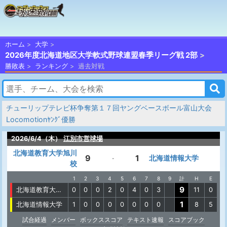
ホーム
大学
2026年度北海道地区大学軟式野球連盟春季リーグ戦 2部
勝敗表
ランキング
過去対戦
チューリップテレビ杯争奪第１７回ヤングベースボール富山大会
Locomotionﾔﾝｸﾞ優勝
2026/6/4（木）
江別市営球場
北海道教育大学旭川
9
1
北海道情報大学
-
校
1
2
3
4
5
6
7
8
9
計
H
E
9
北海道教育大学旭川校
0
0
0
2
0
4
0
3
11
0
1
北海道情報大学
1
0
0
0
0
0
0
0
8
5
試合経過
メンバー
ボックススコア
テキスト速報
スコアブック