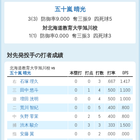
五十嵐 晴光
3(3)
防御率9.000
奪三振9
四死球5
対北海道教育大学旭川校
1(1)
防御率0.000
奪三振3
四死球3
対先発投手の打者成績
北海道教育大学旭川校
vs
五十嵐 晴光
本塁打
打点
打数
打率
OPS
石塚 理久
0
0
3
.667
1.417
右
田中 悠斗
0
1
4
.500
1.100
三
増田 洸明
0
0
4
.500
1.000
遊
荒川 智紀
0
0
5
.400
.800
二
矢野 零茉
0
2
5
.400
.800
中
渋木 駿介
0
3
3
.333
1.500
捕
安藤 翼
0
0
2
.000
.000
指