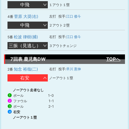
中飛
１アウト１塁
菅原 大奨(右)
左打
投手:
江口 倭斗
4番
中飛
２アウト２塁
松波 律樹(捕)
右打
投手:
江口 倭斗
5番
三振（見逃し）
３アウトチェンジ
7回表 鹿児島DW
TOPへ
知念 裕哉(二)
右打
投手:
早川 憲伸
2番
右安
ノーアウト１塁
ノーアウト走者なし
ボール
1-0
1
ファウル
1-1
2
ボール
2-1
3
右安
4
ノーアウト１塁