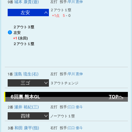
城本 康貴(遊)
左打
投手:
早川 憲伸
9番
２アウト１塁
左安
+1点
5
-
0
２アウト３塁
左安
1
+1
(永田)
２アウト１塁
濵島 琉生(右)
左打
投手:
早川 憲伸
1番
三ゴ
３アウトチェンジ
6回裏 熊本GL
TOPへ
瀬井 裕紀(三)
左打
投手:
江口 倭斗
2番
四球
ノーアウト１塁
和田 康平(指)
右打
投手:
江口 倭斗
3番