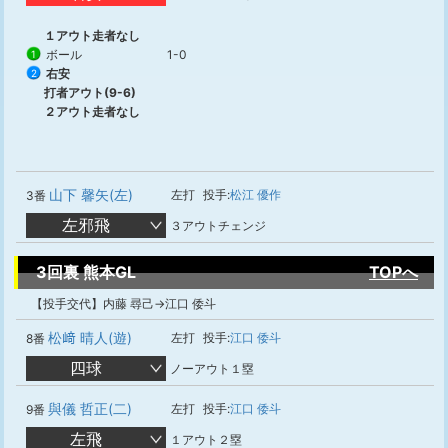
１アウト走者なし
ボール
1-0
1
右安
2
打者アウト(9-6)
２アウト走者なし
山下 馨矢(左)
左打
投手:
松江 優作
3番
左邪飛
３アウトチェンジ
3回裏 熊本GL
TOPへ
【投手交代】内藤 尋己→江口 倭斗
松﨑 晴人(遊)
左打
投手:
江口 倭斗
8番
四球
ノーアウト１塁
與儀 哲正(二)
左打
投手:
江口 倭斗
9番
左飛
１アウト２塁