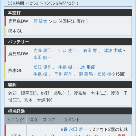
試合時間（12:53 〜 15:35 2時間42分 ）
本塁打
鹿児島DW
原 駿太
ソロ (4回松江 優作 )
熊本GL
-
バッテリー
内藤 尋己
、
江口 倭斗
、
右田 響
、
津波 実成
-
鹿児島DW
永田 皓一
松江 優作
、
牛島 樹
-
志水 那優
熊本GL
牛島 樹
、
早川 憲伸
、
源 隆馬
-
松波 律樹
(5回)
審判
銘苅 陽平(球)、姫野 恭弘(一)、渡嘉敷 力斗(二)、渡邉 千
博(三)、宮本 大輝(控)
得点経過
イニング
得点
スコア
コメント
8番 永田 晧一
：2アウト2塁の初球