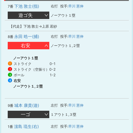
下池 敦士(指)
右打
投手:
早川 憲伸
7番
遊ゴ失
ノーアウト１塁
【代走】下池 敦士→上原 若紗
永田 晧一(捕)
右打
投手:
早川 憲伸
8番
右安
ノーアウト１,２塁
ノーアウト１塁
ストライク
0-1
1
ストライク（空振り）
0-2
2
ボール
1-2
3
右安
4
ノーアウト１,２塁
城本 康貴(遊)
左打
投手:
早川 憲伸
9番
一ゴ
１アウト１,３塁
濵島 琉生(右)
左打
投手:
早川 憲伸
1番