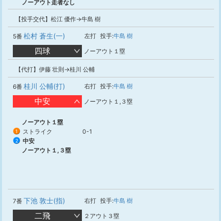
ノーアウト走者なし
【投手交代】松江 優作→牛島 樹
松村 蒼生(一)
左打
投手:
牛島 樹
5番
四球
ノーアウト１塁
【代打】伊藤 壮則→桂川 公輔
桂川 公輔(打)
右打
投手:
牛島 樹
6番
中安
ノーアウト１,３塁
ノーアウト１塁
ストライク
0-1
1
中安
2
ノーアウト１,３塁
下池 敦士(指)
右打
投手:
牛島 樹
7番
二飛
２アウト３塁