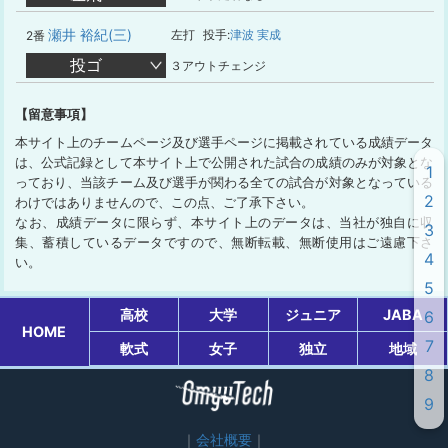
瀬井 裕紀(三)
左打
投手:
津波 実成
2番
投ゴ
３アウトチェンジ
【留意事項】
本サイト上のチームページ及び選手ページに掲載されている成績データ
は、公式記録として本サイト上で公開された試合の成績のみが対象とな
1
っており、当該チーム及び選手が関わる全ての試合が対象となっている
2
わけではありませんので、この点、ご了承下さい。
なお、成績データに限らず、本サイト上のデータは、当社が独自に収
3
集、蓄積しているデータですので、無断転載、無断使用はご遠慮下さ
4
い。
5
高校
大学
ジュニア
JABA
6
HOME
7
軟式
女子
独立
地域
8
9
会社概要