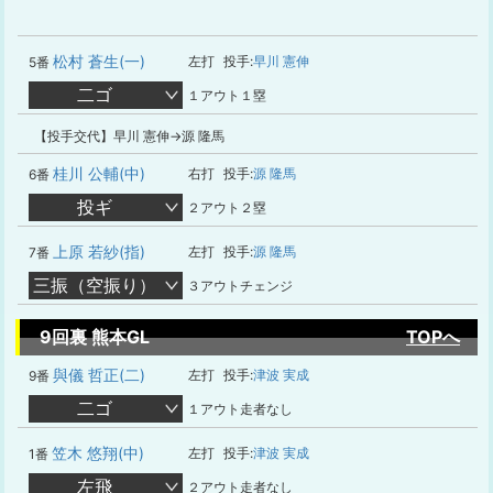
松村 蒼生(一)
左打
投手:
早川 憲伸
5番
二ゴ
１アウト１塁
【投手交代】早川 憲伸→源 隆馬
桂川 公輔(中)
右打
投手:
源 隆馬
6番
投ギ
２アウト２塁
上原 若紗(指)
左打
投手:
源 隆馬
7番
三振（空振り）
３アウトチェンジ
9回裏 熊本GL
TOPへ
與儀 哲正(二)
左打
投手:
津波 実成
9番
二ゴ
１アウト走者なし
笠木 悠翔(中)
左打
投手:
津波 実成
1番
左飛
２アウト走者なし