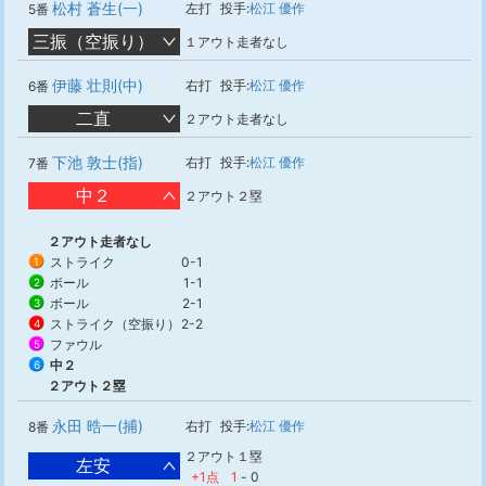
松村 蒼生(一)
左打
投手:
松江 優作
5番
三振（空振り）
１アウト走者なし
伊藤 壮則(中)
右打
投手:
松江 優作
6番
二直
２アウト走者なし
下池 敦士(指)
右打
投手:
松江 優作
7番
中２
２アウト２塁
２アウト走者なし
ストライク
0-1
1
ボール
1-1
2
ボール
2-1
3
ストライク（空振り）
2-2
4
ファウル
5
中２
6
２アウト２塁
永田 晧一(捕)
右打
投手:
松江 優作
8番
２アウト１塁
左安
+1点
1
-
0