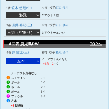
笠木 悠翔(中)
左打
投手:
江口 倭斗
1番
一邪飛
２アウト２塁
瀬井 裕紀(三)
左打
投手:
江口 倭斗
2番
三振（空振り）
３アウトチェンジ
4回表 鹿児島DW
TOPへ
原 駿太(三)
右打
投手:
松江 優作
4番
ノーアウト走者なし
左本
+1点
2
-
0
ノーアウト走者なし
ストライク
0-1
1
ボール
1-1
2
ボール
2-1
3
ボール
3-1
4
ファウル
3-2
5
左本
6
+1
(原駿)