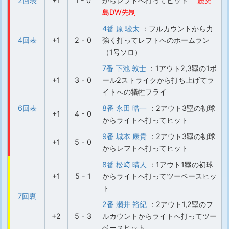
2回表
+1
1 - 0
からレフトへ打ってヒット
鹿児
島DW先制
4番 原 駿太
：フルカウントから力
4回表
+1
2 - 0
強く打ってレフトへのホームラン
（1号ソロ）
7番 下池 敦士
：1アウト2,3塁の1ボ
+1
3 - 0
ール2ストライクから打ち上げてラ
イトへの犠牲フライ
6回表
8番 永田 晧一
：2アウト3塁の初球
+1
4 - 0
からライトへ打ってヒット
9番 城本 康貴
：2アウト3塁の初球
+1
5 - 0
からレフトへ打ってヒット
8番 松﨑 晴人
：1アウト1塁の初球
+1
5 - 1
からライトへ打ってツーベースヒッ
ト
7回裏
2番 瀬井 裕紀
：2アウト1,2塁のフ
+2
5 - 3
ルカウントからライトへ打ってツー
ベースヒット