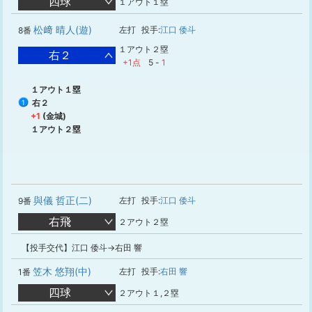
四球
１アウト１塁
松﨑 晴人(遊)
左打
投手:
江口 倭斗
8番
１アウト２塁
右２
+1点
5
-
1
１アウト１塁
右２
1
+1
(金城)
１アウト２塁
與儀 哲正(二)
左打
投手:
江口 倭斗
9番
右飛
２アウト２塁
【投手交代】江口 倭斗→右田 響
笠木 悠翔(中)
左打
投手:
右田 響
1番
四球
２アウト１,２塁