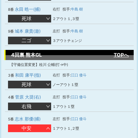
永田 晧一(捕)
右打
投手:
牛島 樹
8番
死球
２アウト１,３塁
城本 康貴(遊)
左打
投手:
牛島 樹
9番
二ゴ
３アウトチェンジ
4回裏 熊本GL
TOPへ
【守備位置変更】桂川 公輔(打→中)
和田 康平(指)
右打
投手:
江口 倭斗
3番
死球
ノーアウト１塁
菅原 大奨(右)
左打
投手:
江口 倭斗
4番
右飛
１アウト１塁
志水 那優(捕)
左打
投手:
江口 倭斗
5番
中安
１アウト１,２塁