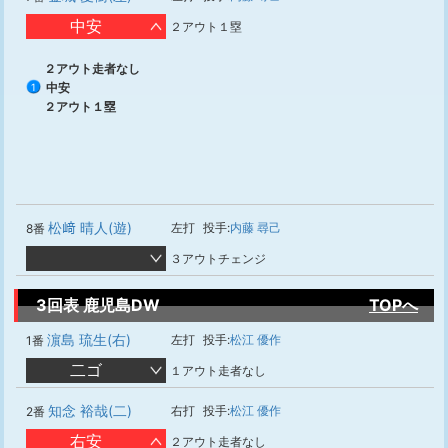
中安
２アウト１塁
２アウト走者なし
中安
1
２アウト１塁
松﨑 晴人(遊)
左打
投手:
内藤 尋己
8番
３アウトチェンジ
3回表 鹿児島DW
TOPへ
濵島 琉生(右)
左打
投手:
松江 優作
1番
二ゴ
１アウト走者なし
知念 裕哉(二)
右打
投手:
松江 優作
2番
右安
２アウト走者なし