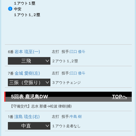
１アウト１塁
中安
1
１アウト１,２塁
岩本 琉至(一)
左打
投手:
江口 倭斗
6番
三飛
２アウト１,２塁
金城 愛樹(左)
左打
投手:
江口 倭斗
7番
三振（空振り）
３アウトチェンジ
5回表 鹿児島DW
TOPへ
【守備交代】志水 那優→松波 律樹(捕)
濵島 琉生(右)
左打
投手:
牛島 樹
1番
中直
１アウト走者なし