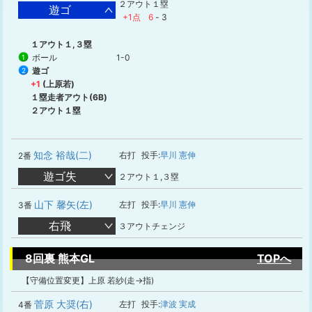
２アウト１塁
遊ゴ
+1点
6
-
3
１アウト１,３塁
ボール
1-0
1
遊ゴ
2
+1
(上原若)
１塁走者アウト(6B)
２アウト１塁
知念 裕哉(二)
右打
投手:
早川 憲伸
2番
遊ゴ失
２アウト１,３塁
山下 馨矢(左)
左打
投手:
早川 憲伸
3番
右飛
３アウトチェンジ
8回裏 熊本GL
TOPへ
【守備位置変更】上原 若紗(走→指)
菅原 大奨(右)
左打
投手:
津波 実成
4番