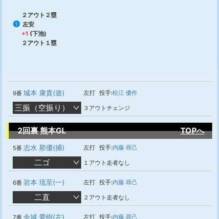
２アウト２塁
左安
1
+1
(下池)
２アウト１塁
城本 康貴(遊)
左打
投手:
松江 優作
9番
三振（空振り）
３アウトチェンジ
2回裏 熊本GL
TOPへ
志水 那優(捕)
左打
投手:
内藤 尋己
5番
二ゴ
１アウト走者なし
岩本 琉至(一)
左打
投手:
内藤 尋己
6番
二直
２アウト走者なし
金城 愛樹(左)
左打
投手:
内藤 尋己
7番