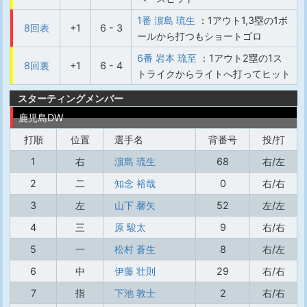
1番 濵島 琉生
：1アウト1,3塁の1ボ
8回表
+1
6 - 3
ールから打つもショートゴロ
6番 岩本 琉至
：1アウト2塁の1ス
8回裏
+1
6 - 4
トライクからライトへ打ってヒット
スターティングメンバー
鹿児島DW
打順
位置
選手名
背番号
投/打
1
右
濵島 琉生
68
右/左
2
二
知念 裕哉
0
右/右
3
左
山下 馨矢
52
左/左
4
三
原 駿太
9
右/右
5
一
松村 蒼生
8
右/左
6
中
伊藤 壮則
29
右/右
7
指
下池 敦士
2
右/右