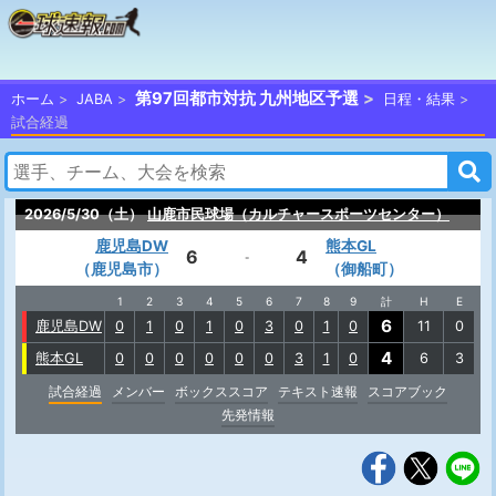
第97回都市対抗 九州地区予選
ホーム
JABA
日程・結果
試合経過
2026/5/30（土）
山鹿市民球場（カルチャースポーツセンター）
鹿児島DW
熊本GL
6
4
-
（鹿児島市）
（御船町）
1
2
3
4
5
6
7
8
9
計
H
E
6
鹿児島DW
0
1
0
1
0
3
0
1
0
11
0
4
熊本GL
0
0
0
0
0
0
3
1
0
6
3
試合経過
メンバー
ボックススコア
テキスト速報
スコアブック
先発情報