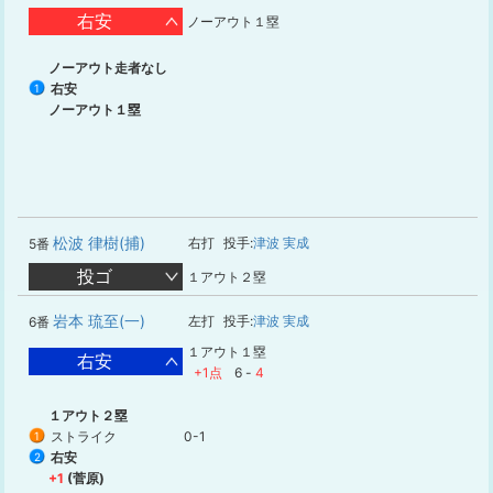
右安
ノーアウト１塁
ノーアウト走者なし
右安
1
ノーアウト１塁
松波 律樹(捕)
右打
投手:
津波 実成
5番
投ゴ
１アウト２塁
岩本 琉至(一)
左打
投手:
津波 実成
6番
１アウト１塁
右安
+1点
6
-
4
１アウト２塁
ストライク
0-1
1
右安
2
+1
(菅原)