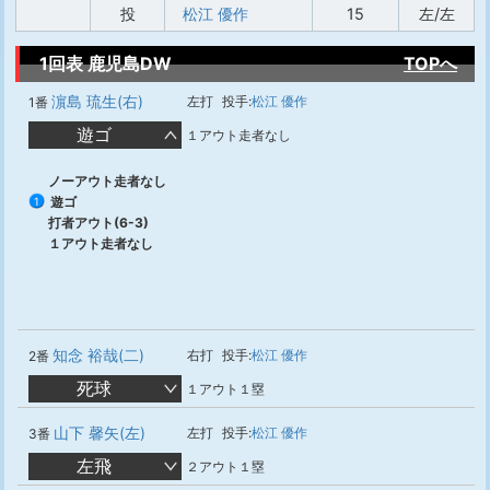
投
松江 優作
15
左/左
1回表 鹿児島DW
TOPへ
濵島 琉生(右)
左打
投手:
松江 優作
1番
遊ゴ
１アウト走者なし
ノーアウト走者なし
遊ゴ
1
打者アウト(6-3)
１アウト走者なし
知念 裕哉(二)
右打
投手:
松江 優作
2番
死球
１アウト１塁
山下 馨矢(左)
左打
投手:
松江 優作
3番
左飛
２アウト１塁