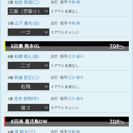
知念 裕哉(二)
右打
投手:
牛島 樹
2番
三振（空振り）
２アウト走者なし
山下 馨矢(左)
左打
投手:
牛島 樹
3番
一ゴ
３アウトチェンジ
5回裏 熊本GL
TOPへ
松﨑 晴人(遊)
左打
投手:
江口 倭斗
8番
二ゴ
１アウト走者なし
與儀 哲正(二)
左打
投手:
江口 倭斗
9番
右飛
２アウト走者なし
笠木 悠翔(中)
左打
投手:
江口 倭斗
1番
遊ゴ
３アウトチェンジ
6回表 鹿児島DW
TOPへ
原 駿太(三)
右打
投手:
牛島 樹
4番