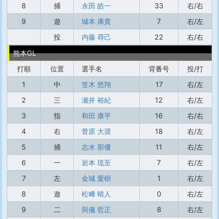
8
捕
永田 皓一
33
右/右
9
遊
城本 康貴
7
右/左
投
内藤 尋己
22
右/右
熊本GL
打順
位置
選手名
背番号
投/打
1
中
笠木 悠翔
17
右/左
2
三
瀬井 裕紀
12
右/左
3
指
和田 康平
16
右/右
4
右
菅原 大奨
18
右/左
5
捕
志水 那優
11
右/左
6
一
岩本 琉至
7
右/左
7
左
金城 愛樹
1
右/左
8
遊
松﨑 晴人
0
右/左
9
二
與儀 哲正
8
右/左