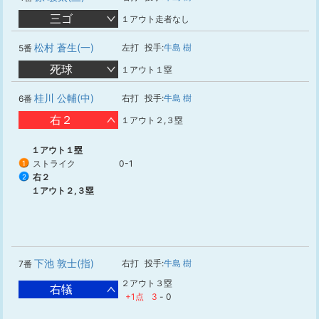
三ゴ
１アウト走者なし
松村 蒼生(一)
左打
投手:
牛島 樹
5番
死球
１アウト１塁
桂川 公輔(中)
右打
投手:
牛島 樹
6番
右２
１アウト２,３塁
１アウト１塁
ストライク
0-1
1
右２
2
１アウト２,３塁
下池 敦士(指)
右打
投手:
牛島 樹
7番
２アウト３塁
右犠
+1点
3
-
0