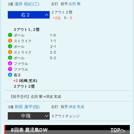
瀬井 裕紀(三)
左打
投手:
右田 響
2番
２アウト２塁
右２
+2点
5
-
3
２アウト１,２塁
ボール
1-0
1
ストライク
1-1
2
ボール
2-1
3
ストライク
2-2
4
ボール
3-2
5
ファウル
6
ファウル
7
右２
8
+2
(松﨑,笠木)
２アウト２塁
【投手交代】右田 響→津波 実成
和田 康平(指)
右打
投手:
津波 実成
3番
中飛
３アウトチェンジ
8回表 鹿児島DW
TOPへ