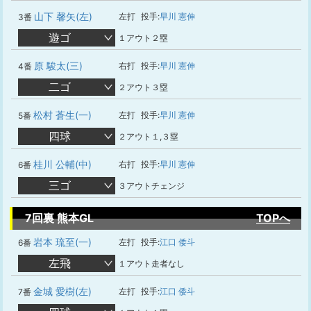
山下 馨矢(左)
左打
投手:
早川 憲伸
3番
遊ゴ
１アウト２塁
原 駿太(三)
右打
投手:
早川 憲伸
4番
二ゴ
２アウト３塁
松村 蒼生(一)
左打
投手:
早川 憲伸
5番
四球
２アウト１,３塁
桂川 公輔(中)
右打
投手:
早川 憲伸
6番
三ゴ
３アウトチェンジ
7回裏 熊本GL
TOPへ
岩本 琉至(一)
左打
投手:
江口 倭斗
6番
左飛
１アウト走者なし
金城 愛樹(左)
左打
投手:
江口 倭斗
7番