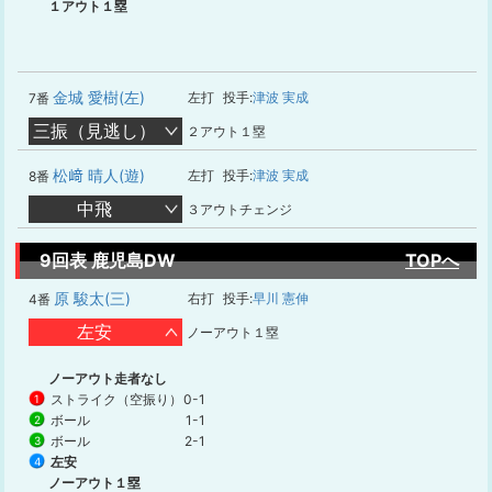
１アウト１塁
金城 愛樹(左)
左打
投手:
津波 実成
7番
三振（見逃し）
２アウト１塁
松﨑 晴人(遊)
左打
投手:
津波 実成
8番
中飛
３アウトチェンジ
9回表 鹿児島DW
TOPへ
原 駿太(三)
右打
投手:
早川 憲伸
4番
左安
ノーアウト１塁
ノーアウト走者なし
ストライク（空振り）
0-1
1
ボール
1-1
2
ボール
2-1
3
左安
4
ノーアウト１塁