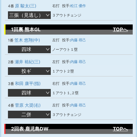
原 駿太(三)
右打
投手:
松江 優作
4番
三振（見逃し）
３アウトチェンジ
1回裏 熊本GL
TOPへ
笠木 悠翔(中)
左打
投手:
内藤 尋己
1番
四球
ノーアウト１塁
瀬井 裕紀(三)
左打
投手:
内藤 尋己
2番
投ギ
１アウト２塁
和田 康平(指)
右打
投手:
内藤 尋己
3番
四球
１アウト１,２塁
菅原 大奨(右)
左打
投手:
内藤 尋己
4番
二併
３アウトチェンジ
2回表 鹿児島DW
TOPへ