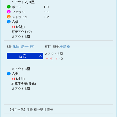
１アウト２,３塁
ボール
1-0
1
ファウル
1-1
2
ストライク
1-2
3
右犠
4
+1
(松村)
打者アウト(9)
２アウト３塁
永田 晧一(捕)
右打
投手:
牛島 樹
8番
２アウト３塁
右安
+1点
4
-
0
２アウト３塁
右安
1
+1
(桂川)
右翼手失策(後逸)
２アウト３塁
【投手交代】牛島 樹→早川 憲伸