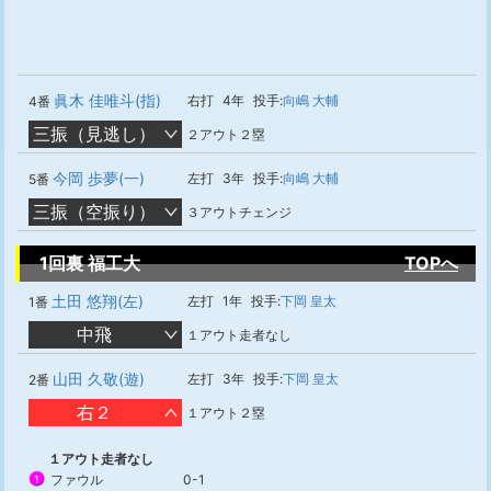
眞木 佳唯斗(指)
右打
4年
投手:
向嶋 大輔
4番
三振（見逃し）
２アウト２塁
今岡 歩夢(一)
左打
3年
投手:
向嶋 大輔
5番
三振（空振り）
３アウトチェンジ
1回裏 福工大
TOPへ
土田 悠翔(左)
左打
1年
投手:
下岡 皇太
1番
中飛
１アウト走者なし
山田 久敬(遊)
左打
3年
投手:
下岡 皇太
2番
右２
１アウト２塁
１アウト走者なし
ファウル
0-1
1