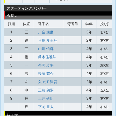
スターティングメンバー
金院大
打順
位置
選手名
背番号
学年
投/打
1
三
川合 錬磨
3年
右/右
2
遊
月島 夏王翔
2年
右/右
3
二
山川 悟輝
4年
右/左
4
指
眞木佳唯斗
4年
右/右
5
一
今岡 歩夢
3年
左/左
6
右
後藤 耀介
4年
右/右
7
左
久々江 翔吾
2年
右/右
8
中
三島 袈夢
4年
左/左
9
捕
土井 研照
3年
右/右
投
下岡 皇太
4年
右/右
福工大