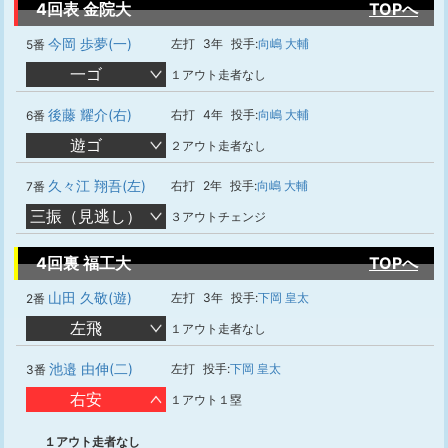
4回表 金院大
TOPへ
今岡 歩夢(一)
左打
3年
投手:
向嶋 大輔
5番
一ゴ
１アウト走者なし
後藤 耀介(右)
右打
4年
投手:
向嶋 大輔
6番
遊ゴ
２アウト走者なし
久々江 翔吾(左)
右打
2年
投手:
向嶋 大輔
7番
三振（見逃し）
３アウトチェンジ
4回裏 福工大
TOPへ
山田 久敬(遊)
左打
3年
投手:
下岡 皇太
2番
左飛
１アウト走者なし
池邉 由伸(二)
左打
投手:
下岡 皇太
3番
右安
１アウト１塁
１アウト走者なし