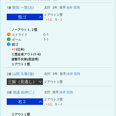
寳田 一慧(左)
左打
2年
投手:
糸井 琉翔
1番
１アウト１塁
投ゴ
+1点
5
-
3
ノーアウト１,２塁
ストライク
0-1
1
ボール
1-1
2
投ゴ
3
+1
(辻本)
１塁走者アウト(1-6)
遊撃手失策(悪送球)
１アウト１塁
山田 久敬(遊)
左打
3年
投手:
糸井 琉翔
2番
三振（見逃し）
２アウト１塁
池邉 由伸(二)
左打
投手:
糸井 琉翔
3番
２アウト２塁
右２
+1点
5
-
4
２アウト１塁