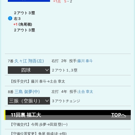
+1点
5
-
2
２アウト３塁
右３
1
+1
(角尾嶺)
２アウト３塁
久々江 翔吾(左)
右打
2年
投手:
藤川 泰斗
7番
四球
２アウト１,３塁
【投手交代】藤川 泰斗→土合 章太
三島 袈夢(中)
左打
4年
投手:
土合 章太
8番
三振（空振り）
３アウトチェンジ
11回裏 福工大
TOPへ
【守備交代】今岡 歩夢→田淵 塁(一)
【守備位置変更】角尾 嶺成(走→指)