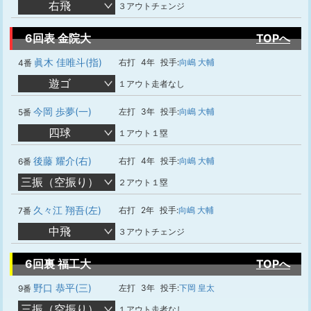
右飛
３アウトチェンジ
6回表 金院大
TOPへ
眞木 佳唯斗(指)
右打
4年
投手:
向嶋 大輔
4番
遊ゴ
１アウト走者なし
今岡 歩夢(一)
左打
3年
投手:
向嶋 大輔
5番
四球
１アウト１塁
後藤 耀介(右)
右打
4年
投手:
向嶋 大輔
6番
三振（空振り）
２アウト１塁
久々江 翔吾(左)
右打
2年
投手:
向嶋 大輔
7番
中飛
３アウトチェンジ
6回裏 福工大
TOPへ
野口 恭平(三)
左打
3年
投手:
下岡 皇太
9番
三振（空振り）
１アウト走者なし