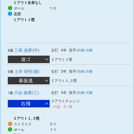
１アウト走者なし
ボール
1-0
1
左安
2
１アウト１塁
三島 袈夢(中)
左打
4年
投手:
向嶋 大輔
8番
遊ゴ
２アウト１塁
土井 研照(捕)
右打
3年
投手:
向嶋 大輔
9番
暴振逃
２アウト１,３塁
川合 錬磨(三)
右打
3年
投手:
向嶋 大輔
1番
３アウトチェンジ
右飛
+1点
2
-
0
２アウト１,３塁
ストライク
0-1
1
ボール
1-1
2