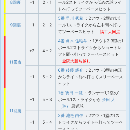
8回裏
+1
2 - 1
ール2ストライクから低めの球ライ
トへ打ってツーベースヒット
5番 早川 秀希
：2アウト2塁の1ボ
9回裏
+1
2 - 2
ール1ストライクから左中間へ打っ
てツーベースヒット
福工大同点
4番 眞木 佳唯斗
：1アウト2,3塁の1
ボール2ストライクからショートレ
+2
4 - 2
フト間へ打ってツーベースヒット
金院大勝ち越し
11回表
6番 後藤 耀介
：2アウト3塁の初球
+1
5 - 2
からライト前へ打ってスリーベース
ヒット
1番 寳田 一慧
：ランナー1,2塁の1
+1
5 - 3
ボール1ストライクから
張田 大
（遊）
悪送球
11回裏
3番 池邉 由伸
：2アウト1塁の1ス
+1
5 - 4
トライクからライトへ打ってツーベ
ースヒット