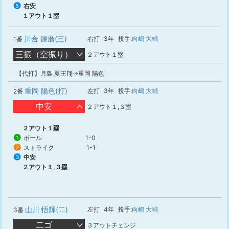
右安
5
１アウト１塁
川合 錬磨(三)
右打
3年
投手:
向嶋 大輔
1番
三振（空振り）
２アウト１塁
【代打】月島 夏王翔→重岡 陽色
重岡 陽色(打)
左打
3年
投手:
向嶋 大輔
2番
中安
２アウト１,３塁
２アウト１塁
ボール
1-0
1
ストライク
1-1
2
中安
3
２アウト１,３塁
山川 悟輝(二)
左打
4年
投手:
向嶋 大輔
3番
二ゴ
３アウトチェンジ