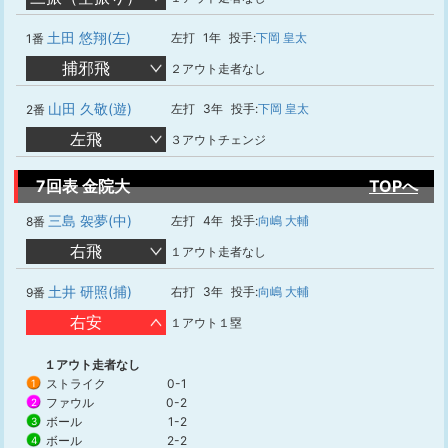
土田 悠翔(左)
左打
1年
投手:
下岡 皇太
1番
捕邪飛
２アウト走者なし
山田 久敬(遊)
左打
3年
投手:
下岡 皇太
2番
左飛
３アウトチェンジ
7回表 金院大
TOPへ
三島 袈夢(中)
左打
4年
投手:
向嶋 大輔
8番
右飛
１アウト走者なし
土井 研照(捕)
右打
3年
投手:
向嶋 大輔
9番
右安
１アウト１塁
１アウト走者なし
ストライク
0-1
1
ファウル
0-2
2
ボール
1-2
3
ボール
2-2
4