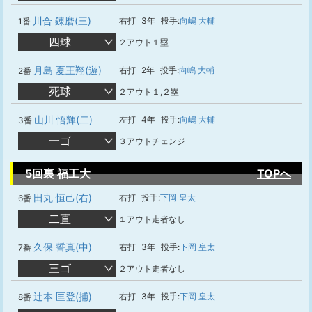
川合 錬磨(三)
右打
3年
投手:
向嶋 大輔
1番
四球
２アウト１塁
月島 夏王翔(遊)
右打
2年
投手:
向嶋 大輔
2番
死球
２アウト１,２塁
山川 悟輝(二)
左打
4年
投手:
向嶋 大輔
3番
一ゴ
３アウトチェンジ
5回裏 福工大
TOPへ
田丸 恒己(右)
右打
投手:
下岡 皇太
6番
二直
１アウト走者なし
久保 誓真(中)
右打
3年
投手:
下岡 皇太
7番
三ゴ
２アウト走者なし
辻本 匡登(捕)
右打
3年
投手:
下岡 皇太
8番