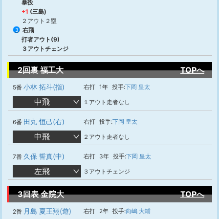
暴投
+1
(三島)
２アウト２塁
右飛
3
打者アウト(9)
３アウトチェンジ
2回裏 福工大
TOPへ
小林 拓斗(指)
右打
1年
投手:
下岡 皇太
5番
中飛
１アウト走者なし
田丸 恒己(右)
右打
投手:
下岡 皇太
6番
中飛
２アウト走者なし
久保 誓真(中)
右打
3年
投手:
下岡 皇太
7番
左飛
３アウトチェンジ
3回表 金院大
TOPへ
月島 夏王翔(遊)
右打
2年
投手:
向嶋 大輔
2番