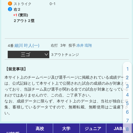
ストライク
0-1
1
右２
2
+1
(寳田)
２アウト２塁
細川 叶人(一)
右打
3年
投手:
糸井 琉翔
4番
三ゴ
３アウトチェンジ
1
【留意事項】
2
本サイト上のチームページ及び選手ページに掲載されている成績データ
は、公式記録として本サイト上で公開された試合の成績のみが対象とな
3
っており、当該チーム及び選手が関わる全ての試合が対象となっている
4
わけではありませんので、この点、ご了承下さい。
なお、成績データに限らず、本サイト上のデータは、当社が独自に収
5
集、蓄積しているデータですので、無断転載、無断使用はご遠慮下さ
6
い。
7
高校
大学
ジュニア
JABA
8