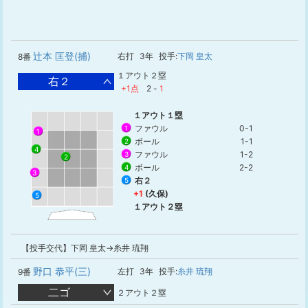
辻本 匡登(捕)
右打
3年
投手:
下岡 皇太
8番
１アウト２塁
右２
+1点
2
-
1
１アウト１塁
ファウル
0-1
1
1
ボール
1-1
2
4
ファウル
1-2
3
2
ボール
2-2
4
3
右２
5
+1
(久保)
5
１アウト２塁
【投手交代】下岡 皇太→糸井 琉翔
野口 恭平(三)
左打
3年
投手:
糸井 琉翔
9番
二ゴ
２アウト２塁