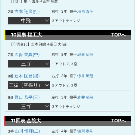
【代打】坂下 澄歩→吉本 翔磨
吉本 翔磨(打)
右打
3年
投手:
藤川 泰斗
2番
中飛
３アウトチェンジ
10回裏 福工大
TOPへ
【守備交代】吉本 翔磨→張田 大(遊)
久保 誓真(中)
右打
3年
投手:
糸井 琉翔
7番
三ゴ
１アウト２,３塁
辻本 匡登(捕)
右打
3年
投手:
糸井 琉翔
8番
三振（空振り）
２アウト２,３塁
野口 恭平(三)
左打
3年
投手:
糸井 琉翔
9番
三ゴ
３アウトチェンジ
11回表 金院大
TOPへ
山川 悟輝(二)
左打
4年
投手:
藤川 泰斗
3番