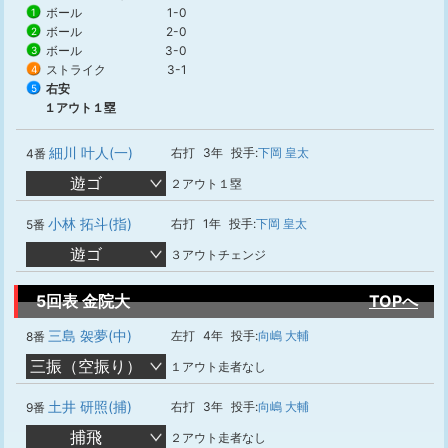
ボール
1-0
1
ボール
2-0
2
ボール
3-0
3
ストライク
3-1
4
右安
5
１アウト１塁
細川 叶人(一)
右打
3年
投手:
下岡 皇太
4番
遊ゴ
２アウト１塁
小林 拓斗(指)
右打
1年
投手:
下岡 皇太
5番
遊ゴ
３アウトチェンジ
5回表 金院大
TOPへ
三島 袈夢(中)
左打
4年
投手:
向嶋 大輔
8番
三振（空振り）
１アウト走者なし
土井 研照(捕)
右打
3年
投手:
向嶋 大輔
9番
捕飛
２アウト走者なし