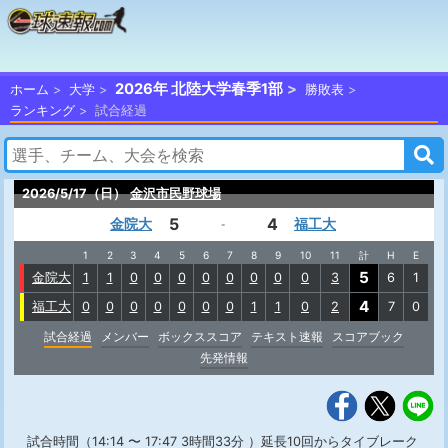
2026年 北陸大学春季1部
ホーム
大学
勝敗表
ランキング
試合経過
2026/5/17（日）
金沢市民野球場
5
4
金院大
福工大
-
1
2
3
4
5
6
7
8
9
10
11
計
H
E
5
金院大
1
1
0
0
0
0
0
0
0
0
3
6
1
4
福工大
0
0
0
0
0
0
0
1
1
0
2
7
0
試合経過
メンバー
ボックススコア
テキスト速報
スコアブック
先発情報
試合時間（14:14 〜 17:47 3時間33分 ）延長10回からタイブレーク