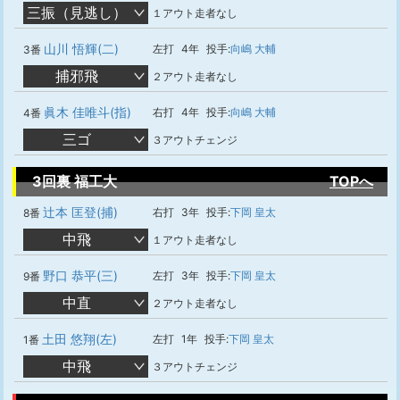
三振（見逃し）
１アウト走者なし
山川 悟輝(二)
左打
4年
投手:
向嶋 大輔
3番
捕邪飛
２アウト走者なし
眞木 佳唯斗(指)
右打
4年
投手:
向嶋 大輔
4番
三ゴ
３アウトチェンジ
3回裏 福工大
TOPへ
辻本 匡登(捕)
右打
3年
投手:
下岡 皇太
8番
中飛
１アウト走者なし
野口 恭平(三)
左打
3年
投手:
下岡 皇太
9番
中直
２アウト走者なし
土田 悠翔(左)
左打
1年
投手:
下岡 皇太
1番
中飛
３アウトチェンジ