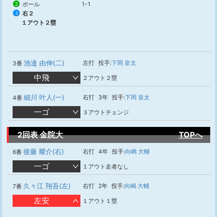
ボール
1-1
2
右２
3
１アウト２塁
池邉 由伸(二)
左打
投手:
下岡 皇太
3番
中飛
２アウト２塁
細川 叶人(一)
右打
3年
投手:
下岡 皇太
4番
一ゴ
３アウトチェンジ
2回表 金院大
TOPへ
後藤 耀介(右)
右打
4年
投手:
向嶋 大輔
6番
一ゴ
１アウト走者なし
久々江 翔吾(左)
右打
2年
投手:
向嶋 大輔
7番
左安
１アウト１塁