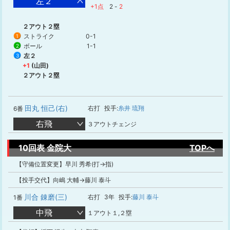
左２
+1点
2
-
2
２アウト２塁
ストライク
0-1
1
ボール
1-1
2
左２
3
+1
(山田)
２アウト２塁
田丸 恒己(右)
右打
投手:
糸井 琉翔
6番
右飛
３アウトチェンジ
10回表 金院大
TOPへ
【守備位置変更】早川 秀希(打→指)
【投手交代】向嶋 大輔→藤川 泰斗
川合 錬磨(三)
右打
3年
投手:
藤川 泰斗
1番
中飛
１アウト１,２塁