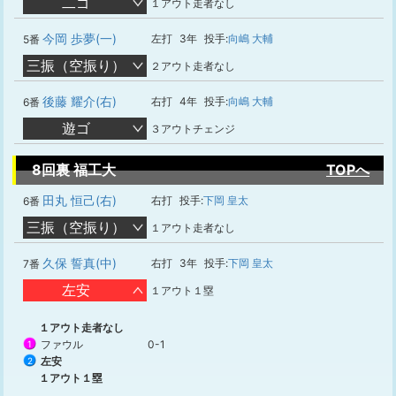
二ゴ
１アウト走者なし
今岡 歩夢(一)
左打
3年
投手:
向嶋 大輔
5番
三振（空振り）
２アウト走者なし
後藤 耀介(右)
右打
4年
投手:
向嶋 大輔
6番
遊ゴ
３アウトチェンジ
8回裏 福工大
TOPへ
田丸 恒己(右)
右打
投手:
下岡 皇太
6番
三振（空振り）
１アウト走者なし
久保 誓真(中)
右打
3年
投手:
下岡 皇太
7番
左安
１アウト１塁
１アウト走者なし
ファウル
0-1
1
左安
2
１アウト１塁