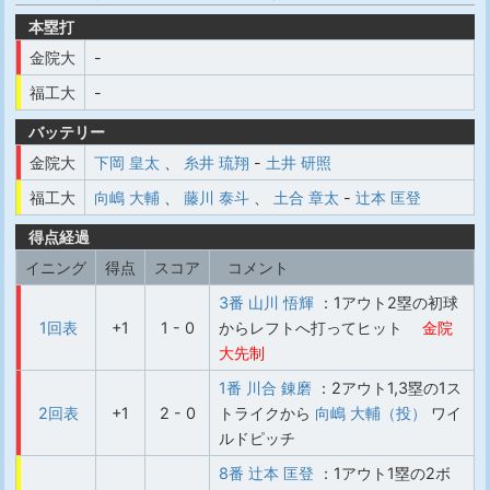
本塁打
金院大
-
福工大
-
バッテリー
金院大
下岡 皇太
、
糸井 琉翔
-
土井 研照
福工大
向嶋 大輔
、
藤川 泰斗
、
土合 章太
-
辻本 匡登
得点経過
イニング
得点
スコア
コメント
3番 山川 悟輝
：1アウト2塁の初球
1回表
+1
1 - 0
からレフトへ打ってヒット
金院
大先制
1番 川合 錬磨
：2アウト1,3塁の1ス
2回表
+1
2 - 0
トライクから
向嶋 大輔（投）
ワイ
ルドピッチ
8番 辻本 匡登
：1アウト1塁の2ボ