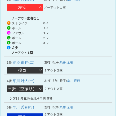
左安
ノーアウト１塁
ノーアウト走者なし
ストライク
0-1
1
ボール
1-1
2
ファウル
1-2
3
ボール
2-2
4
ボール
3-2
5
左安
6
ノーアウト１塁
池邉 由伸(二)
左打
投手:
糸井 琉翔
3番
投ゴ
１アウト２塁
細川 叶人(一)
右打
3年
投手:
糸井 琉翔
4番
三振（空振り）
２アウト２塁
【代打】知花 阿生琉→早川 秀希
早川 秀希(打)
左打
投手:
糸井 琉翔
5番
２アウト２塁