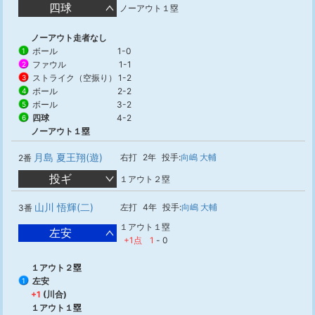
四球
ノーアウト１塁
ノーアウト走者なし
ボール
1-0
1
ファウル
1-1
2
ストライク（空振り）
1-2
3
ボール
2-2
4
ボール
3-2
5
四球
4-2
6
ノーアウト１塁
月島 夏王翔(遊)
右打
2年
投手:
向嶋 大輔
2番
投ギ
１アウト２塁
山川 悟輝(二)
左打
4年
投手:
向嶋 大輔
3番
１アウト１塁
左安
+1点
1
-
0
１アウト２塁
左安
1
+1
(川合)
１アウト１塁