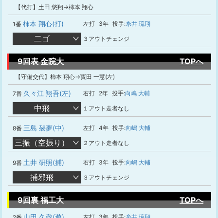
【代打】土田 悠翔→柿本 翔心
柿本 翔心(打)
左打
3年
投手:
糸井 琉翔
1番
二ゴ
３アウトチェンジ
9回表 金院大
TOPへ
【守備交代】柿本 翔心→寳田 一慧(左)
久々江 翔吾(左)
右打
2年
投手:
向嶋 大輔
7番
中飛
１アウト走者なし
三島 袈夢(中)
左打
4年
投手:
向嶋 大輔
8番
三振（空振り）
２アウト走者なし
土井 研照(捕)
右打
3年
投手:
向嶋 大輔
9番
捕邪飛
３アウトチェンジ
9回裏 福工大
TOPへ
山田 久敬(遊)
左打
3年
投手:
糸井 琉翔
2番