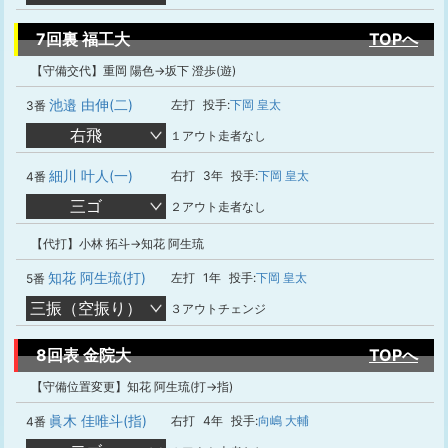
7回裏 福工大
TOPへ
【守備交代】重岡 陽色→坂下 澄歩(遊)
池邉 由伸(二)
左打
投手:
下岡 皇太
3番
右飛
１アウト走者なし
細川 叶人(一)
右打
3年
投手:
下岡 皇太
4番
三ゴ
２アウト走者なし
【代打】小林 拓斗→知花 阿生琉
知花 阿生琉(打)
左打
1年
投手:
下岡 皇太
5番
三振（空振り）
３アウトチェンジ
8回表 金院大
TOPへ
【守備位置変更】知花 阿生琉(打→指)
眞木 佳唯斗(指)
右打
4年
投手:
向嶋 大輔
4番